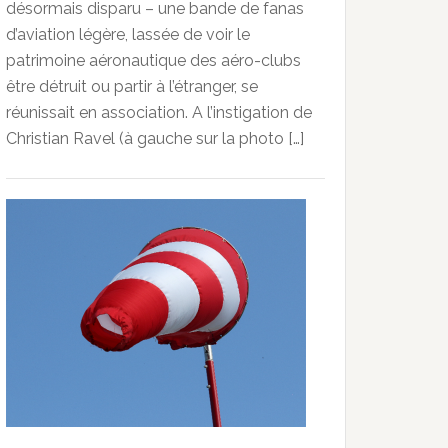
désormais disparu – une bande de fanas
d’aviation légère, lassée de voir le
patrimoine aéronautique des aéro-clubs
être détruit ou partir à l’étranger, se
réunissait en association. A l’instigation de
Christian Ravel (à gauche sur la photo […]