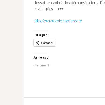
d’essais en vol et des démonstrations. D
envisagées. ♦♦♦
http://www.volocopter.com
Partager :
Partager
J’aime ça :
chargement…