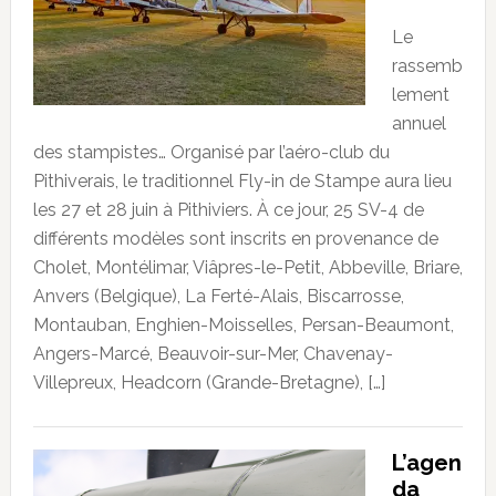
Le
rassemb
lement
annuel
des stampistes… Organisé par l’aéro-club du
Pithiverais, le traditionnel Fly-in de Stampe aura lieu
les 27 et 28 juin à Pithiviers. À ce jour, 25 SV-4 de
différents modèles sont inscrits en provenance de
Cholet, Montélimar, Viâpres-le-Petit, Abbeville, Briare,
Anvers (Belgique), La Ferté-Alais, Biscarrosse,
Montauban, Enghien-Moisselles, Persan-Beaumont,
Angers-Marcé, Beauvoir-sur-Mer, Chavenay-
Villepreux, Headcorn (Grande-Bretagne), […]
L’agen
da