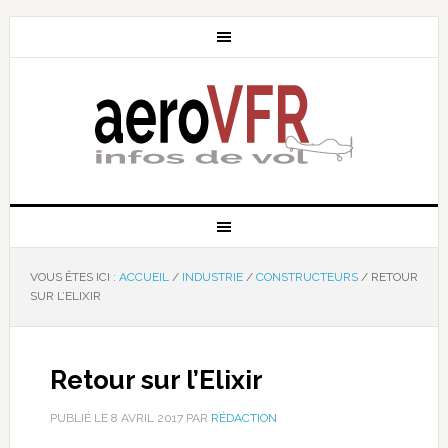
VOUS ÊTES ICI :
ACCUEIL
/
INDUSTRIE
/
CONSTRUCTEURS
/
RETOUR
SUR L’ELIXIR
Retour sur l’Elixir
PUBLIÉ LE
8 AVRIL 2017
PAR
RÉDACTION