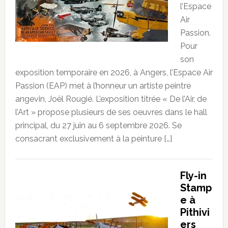
l’Espace
Air
Passion.
Pour
son
exposition temporaire en 2026, à Angers, l’Espace Air
Passion (EAP) met à l’honneur un artiste peintre
angevin, Joël Rougié. L’exposition titrée « De l’Air, de
l’Art » propose plusieurs de ses oeuvres dans le hall
principal, du 27 juin au 6 septembre 2026. Se
consacrant exclusivement à la peinture […]
Fly-in
Stamp
e à
Pithivi
ers