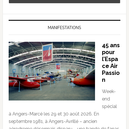
MANIFESTATIONS
45 ans
pour
l’Espa
ce Air
Passio
n
Week-
end
spécial
à Angers-Marcé les 29 et 30 août 2026. En
septembre 1981, à Angers-Avrillé – ancien
aérodrome désormais disparu – une bande de fanas