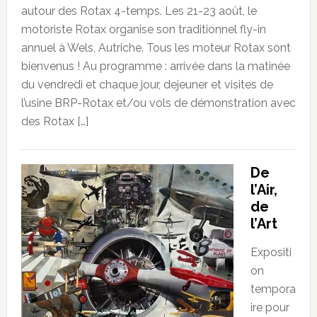
autour des Rotax 4-temps. Les 21-23 août, le
motoriste Rotax organise son traditionnel fly-in
annuel à Wels, Autriche. Tous les moteur Rotax sont
bienvenus ! Au programme : arrivée dans la matinée
du vendredi et chaque jour, dejeuner et visites de
l’usine BRP-Rotax et/ou vols de démonstration avec
des Rotax […]
De
l’Air,
de
l’Art
Expositi
on
tempora
ire pour