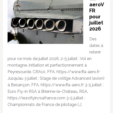
aeroV
FR
pour
juillet
2026
Des
dates à
retenir
pour ce mois de juillet 2026. 2-5 juillet : Vol en
montagne, initiation et perfectionnement à
Peyresourde. CRA10. FFA. https://www.ffa-aero.fr
Jusqu’au 3 juillet : Stage de voltige Advanced (avion)
à Besançon. FFA. https://www.ffa-aero.fr 3-5 juillet :
Euro Fly-in RSA à Brienne-le-Château. RSA.
https://euroflyin.rsafrance.com 3-5 juillet :
Championnats de France de pilotage […]