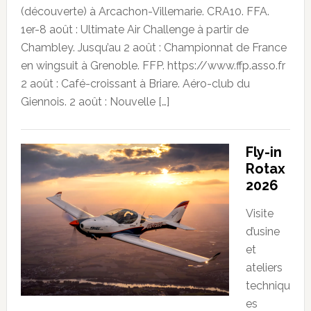
(découverte) à Arcachon-Villemarie. CRA10. FFA.
1er-8 août : Ultimate Air Challenge à partir de
Chambley. Jusqu’au 2 août : Championnat de France
en wingsuit à Grenoble. FFP. https://www.ffp.asso.fr
2 août : Café-croissant à Briare. Aéro-club du
Giennois. 2 août : Nouvelle […]
Fly-in
Rotax
2026
Visite
d’usine
et
ateliers
techniqu
es