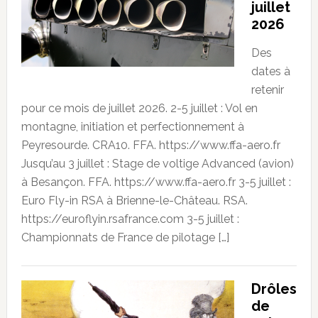
juillet
2026
Des
dates à
retenir
pour ce mois de juillet 2026. 2-5 juillet : Vol en
montagne, initiation et perfectionnement à
Peyresourde. CRA10. FFA. https://www.ffa-aero.fr
Jusqu’au 3 juillet : Stage de voltige Advanced (avion)
à Besançon. FFA. https://www.ffa-aero.fr 3-5 juillet :
Euro Fly-in RSA à Brienne-le-Château. RSA.
https://euroflyin.rsafrance.com 3-5 juillet :
Championnats de France de pilotage […]
Drôles
de