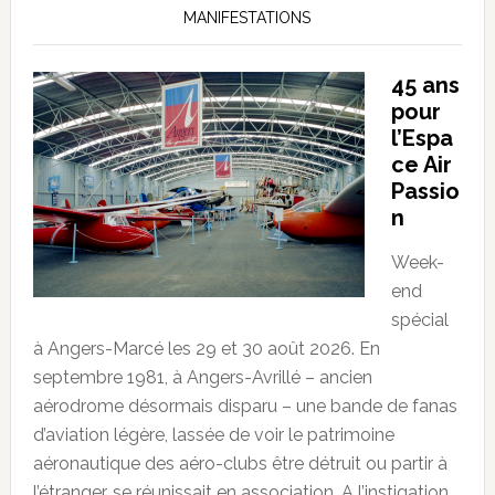
MANIFESTATIONS
45 ans
pour
l’Espa
ce Air
Passio
n
Week-
end
spécial
à Angers-Marcé les 29 et 30 août 2026. En
septembre 1981, à Angers-Avrillé – ancien
aérodrome désormais disparu – une bande de fanas
d’aviation légère, lassée de voir le patrimoine
aéronautique des aéro-clubs être détruit ou partir à
l’étranger, se réunissait en association. A l’instigation