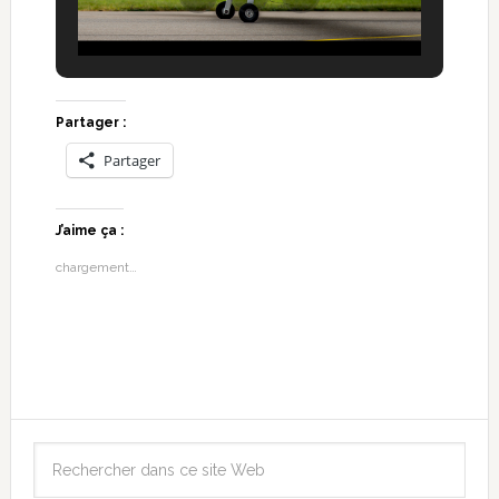
Partager :
Partager
J’aime ça :
chargement…