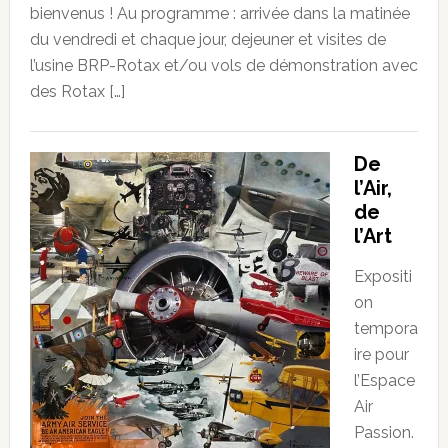
bienvenus ! Au programme : arrivée dans la matinée
du vendredi et chaque jour, dejeuner et visites de
l’usine BRP-Rotax et/ou vols de démonstration avec
des Rotax […]
De
l’Air,
de
l’Art
Expositi
on
tempora
ire pour
l’Espace
Air
Passion.