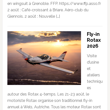
en wingsuit à Grenoble. FFP. https://www.ffp.asso.fr
2 août : Café-croissant à Briare. Aéro-club du
Giennois. 2 août : Nouvelle […]
Fly-in
Rotax
2026
Visite
d’usine
et
ateliers
techniqu
es
autour des Rotax 4-temps. Les 21-23 août, le
motoriste Rotax organise son traditionnel fly-in
annuel à Wels, Autriche. Tous les moteur Rotax sont