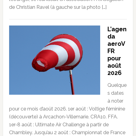
de Christian Ravel (à gauche sur la photo […]
L’agen
da
aeroV
FR
pour
août
2026
Quelque
s dates
à noter
pour ce mois d’août 2026. 1er août : Voltige féminine
(découverte) à Arcachon-Villemarie. CRA10. FFA.
1er-8 août : Ultimate Air Challenge à partir de
Chambley. Jusqu’au 2 août : Championnat de France