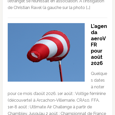
l’étranger, se réunissait en association. A l’instigation
de Christian Ravel (à gauche sur la photo […]
L’agen
da
aeroV
FR
pour
août
2026
Quelque
s dates
à noter
pour ce mois d’août 2026. 1er août : Voltige féminine
(découverte) à Arcachon-Villemarie. CRA10. FFA.
1er-8 août : Ultimate Air Challenge à partir de
Chambley. Jusqu’au 2 août : Championnat de France