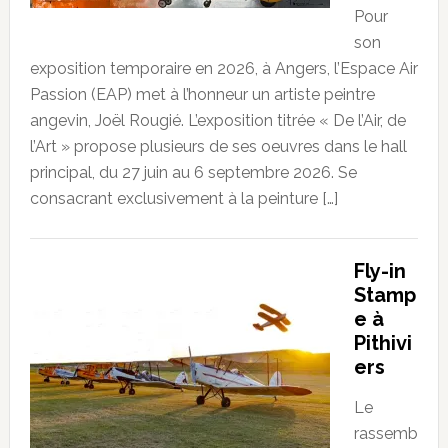
Pour
son
exposition temporaire en 2026, à Angers, l’Espace Air
Passion (EAP) met à l’honneur un artiste peintre
angevin, Joël Rougié. L’exposition titrée « De l’Air, de
l’Art » propose plusieurs de ses oeuvres dans le hall
principal, du 27 juin au 6 septembre 2026. Se
consacrant exclusivement à la peinture […]
Fly-in
Stamp
e à
Pithivi
ers
Le
rassemb