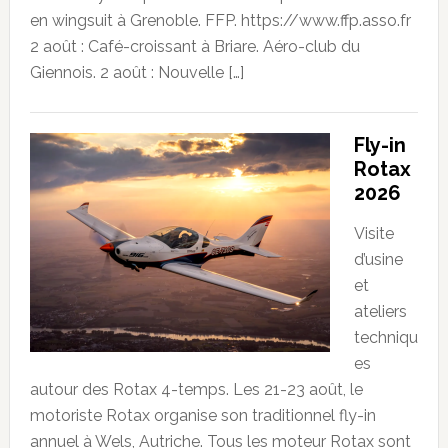
en wingsuit à Grenoble. FFP. https://www.ffp.asso.fr
2 août : Café-croissant à Briare. Aéro-club du
Giennois. 2 août : Nouvelle […]
Fly-in
Rotax
2026
Visite
d’usine
et
ateliers
techniqu
es
autour des Rotax 4-temps. Les 21-23 août, le
motoriste Rotax organise son traditionnel fly-in
annuel à Wels, Autriche. Tous les moteur Rotax sont