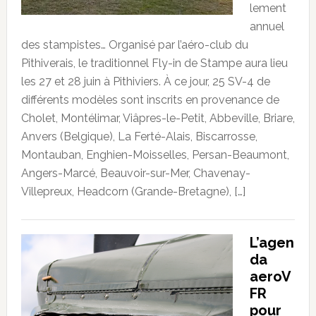
lement
annuel
des stampistes… Organisé par l’aéro-club du
Pithiverais, le traditionnel Fly-in de Stampe aura lieu
les 27 et 28 juin à Pithiviers. À ce jour, 25 SV-4 de
différents modèles sont inscrits en provenance de
Cholet, Montélimar, Viâpres-le-Petit, Abbeville, Briare,
Anvers (Belgique), La Ferté-Alais, Biscarrosse,
Montauban, Enghien-Moisselles, Persan-Beaumont,
Angers-Marcé, Beauvoir-sur-Mer, Chavenay-
Villepreux, Headcorn (Grande-Bretagne), […]
L’agen
da
aeroV
FR
pour