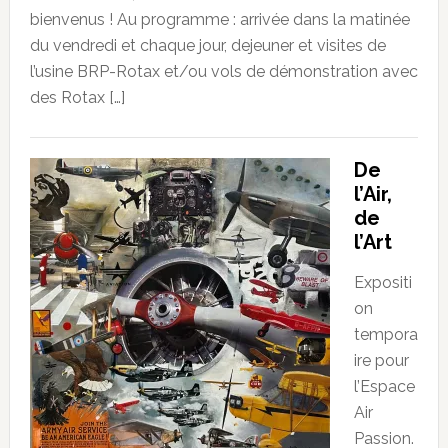
bienvenus ! Au programme : arrivée dans la matinée
du vendredi et chaque jour, dejeuner et visites de
l’usine BRP-Rotax et/ou vols de démonstration avec
des Rotax […]
De
l’Air,
de
l’Art
Expositi
on
tempora
ire pour
l’Espace
Air
Passion.