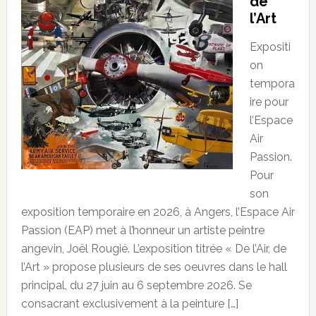
de
l’Art
Expositi
on
tempora
ire pour
l’Espace
Air
Passion.
Pour
son
exposition temporaire en 2026, à Angers, l’Espace Air
Passion (EAP) met à l’honneur un artiste peintre
angevin, Joël Rougié. L’exposition titrée « De l’Air, de
l’Art » propose plusieurs de ses oeuvres dans le hall
principal, du 27 juin au 6 septembre 2026. Se
consacrant exclusivement à la peinture […]