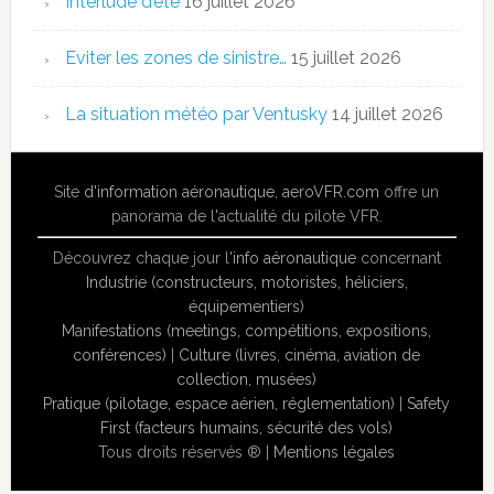
Interlude d’été
16 juillet 2026
Eviter les zones de sinistre…
15 juillet 2026
La situation météo par Ventusky
14 juillet 2026
Site
d'information aéronautique
,
aeroVFR.com
offre un
panorama de l'actualité du pilote VFR.
Découvrez chaque jour l'
info aéronautique
concernant
Industrie (constructeurs, motoristes, héliciers,
équipementiers)
Manifestations (meetings, compétitions, expositions,
conférences)
|
Culture (livres, cinéma, aviation de
collection, musées)
Pratique (pilotage, espace aérien, réglementation)
|
Safety
First (facteurs humains, sécurité des vols)
Tous droits réservés ® |
Mentions légales