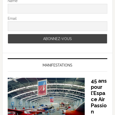
Name
Email
MANIFESTATIONS
45 ans
pour
l’Espa
ce Air
Passio
n