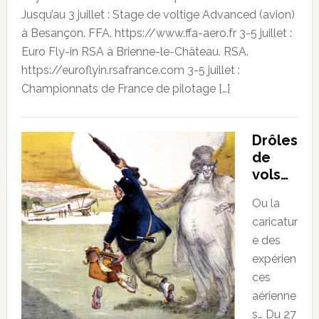
Jusqu’au 3 juillet : Stage de voltige Advanced (avion)
à Besançon. FFA. https://www.ffa-aero.fr 3-5 juillet :
Euro Fly-in RSA à Brienne-le-Château. RSA.
https://euroflyin.rsafrance.com 3-5 juillet :
Championnats de France de pilotage […]
Drôles
de
vols…
Ou la
caricatur
e des
expérien
ces
aérienne
s… Du 27