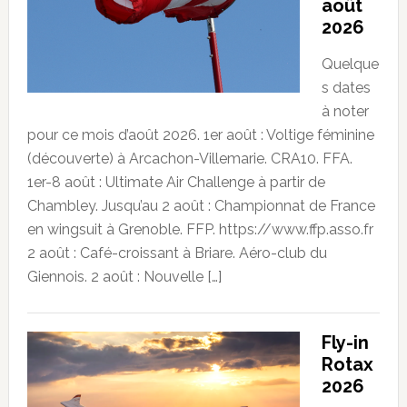
août
2026
Quelque
s dates
à noter
pour ce mois d’août 2026. 1er août : Voltige féminine
(découverte) à Arcachon-Villemarie. CRA10. FFA.
1er-8 août : Ultimate Air Challenge à partir de
Chambley. Jusqu’au 2 août : Championnat de France
en wingsuit à Grenoble. FFP. https://www.ffp.asso.fr
2 août : Café-croissant à Briare. Aéro-club du
Giennois. 2 août : Nouvelle […]
Fly-in
Rotax
2026