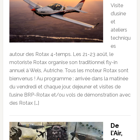
Visite
d’usine
et
ateliers
techniqu
es
autour des Rotax 4-temps. Les 21-23 août, le
motoriste Rotax organise son traditionnel fly-in
annuel à Wels, Autriche. Tous les moteur Rotax sont
bienvenus ! Au programme : arrivée dans la matinée
du vendredi et chaque jour, dejeuner et visites de
l’usine BRP-Rotax et/ou vols de démonstration avec
des Rotax […]
De
l’Air,