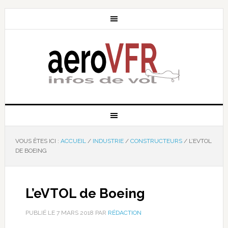
VOUS ÊTES ICI :
ACCUEIL
/
INDUSTRIE
/
CONSTRUCTEURS
/
L’EVTOL
DE BOEING
L’eVTOL de Boeing
PUBLIÉ LE
7 MARS 2018
PAR
RÉDACTION