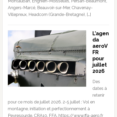
Montauban, Enghien-Moisselles, Persan-Beaumont,
Angers-Marcé, Beauvoir-sur-Mer, Chavenay-
Villepreux, Headcorn (Grande-Bretagne), […]
L’agen
da
aeroV
FR
pour
juillet
2026
Des
dates à
retenir
pour ce mois de juillet 2026. 2-5 juillet : Vol en
montagne, initiation et perfectionnement à
Peyresourde. CRA10. FFA. https://www.ffa-aero.fr