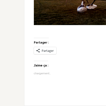
Partager :
Partager
J’aime ça :
chargement…