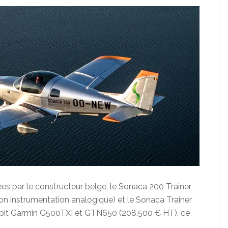
s par le constructeur belge, le Sonaca 200 Trainer
on instrumentation analogique) et le Sonaca Trainer
kpit Garmin G500TXI et GTN650 (208.500 € HT), ce