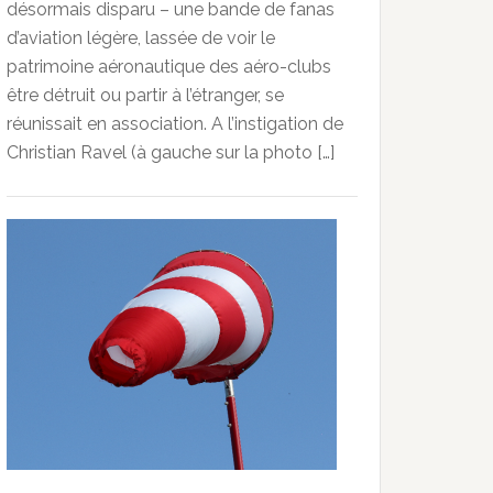
désormais disparu – une bande de fanas
d’aviation légère, lassée de voir le
patrimoine aéronautique des aéro-clubs
être détruit ou partir à l’étranger, se
réunissait en association. A l’instigation de
Christian Ravel (à gauche sur la photo […]