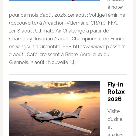
à noter
pour ce mois d’août 2026. 1er août : Voltige féminine
(découverte) à Arcachon-Villemarie. CRA10. FFA.
1er-8 août : Ultimate Air Challenge à partir de
Chambley. Jusqu’au 2 août : Championnat de France
en wingsuit à Grenoble. FFP. https://www.ffp.asso.fr
2 août : Café-croissant à Briare. Aéro-club du
Giennois. 2 août : Nouvelle […]
Fly-in
Rotax
2026
Visite
d’usine
et
ateliers