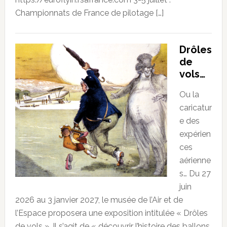
Championnats de France de pilotage […]
Drôles
de
vols…
Ou la
caricatur
e des
expérien
ces
aérienne
s… Du 27
juin
2026 au 3 janvier 2027, le musée de l’Air et de
l’Espace proposera une exposition intitulée « Drôles
de vols ». Il s’agit de « découvrir l’histoire des ballons