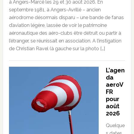
à Angers-Marcé les 29 et 30 août 2026. En
septembre 1981, à Angers-Avrillé – ancien
aérodrome désormais disparu – une bande de fanas
d’aviation légère, lassée de voir le patrimoine
aéronautique des aéro-clubs être détruit ou partir à
l’étranger, se réunissait en association. A l’instigation
de Christian Ravel (à gauche sur la photo […]
L’agen
da
aeroV
FR
pour
août
2026
Quelque
s dates