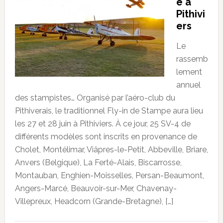
e à
Pithivi
ers
Le
rassemb
lement
annuel
des stampistes… Organisé par l’aéro-club du
Pithiverais, le traditionnel Fly-in de Stampe aura lieu
les 27 et 28 juin à Pithiviers. À ce jour, 25 SV-4 de
différents modèles sont inscrits en provenance de
Cholet, Montélimar, Viâpres-le-Petit, Abbeville, Briare,
Anvers (Belgique), La Ferté-Alais, Biscarrosse,
Montauban, Enghien-Moisselles, Persan-Beaumont,
Angers-Marcé, Beauvoir-sur-Mer, Chavenay-
Villepreux, Headcorn (Grande-Bretagne), […]