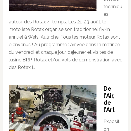
techniqu
es
autour des Rotax 4-temps. Les 21-23 août, le
motoriste Rotax organise son traditionnel fly-in
annuel à Wels, Autriche. Tous les moteur Rotax sont
bienvenus ! Au programme : arrivée dans la matinée
du vendredi et chaque jour, dejeuner et visites de
l’usine BRP-Rotax et/ou vols de démonstration avec
des Rotax […]
De
l’Air,
de
l’Art
Expositi
on