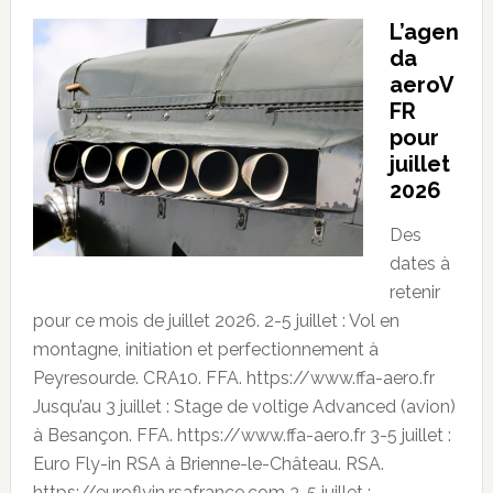
L’agen
da
aeroV
FR
pour
juillet
2026
Des
dates à
retenir
pour ce mois de juillet 2026. 2-5 juillet : Vol en
montagne, initiation et perfectionnement à
Peyresourde. CRA10. FFA. https://www.ffa-aero.fr
Jusqu’au 3 juillet : Stage de voltige Advanced (avion)
à Besançon. FFA. https://www.ffa-aero.fr 3-5 juillet :
Euro Fly-in RSA à Brienne-le-Château. RSA.
https://euroflyin.rsafrance.com 3-5 juillet :