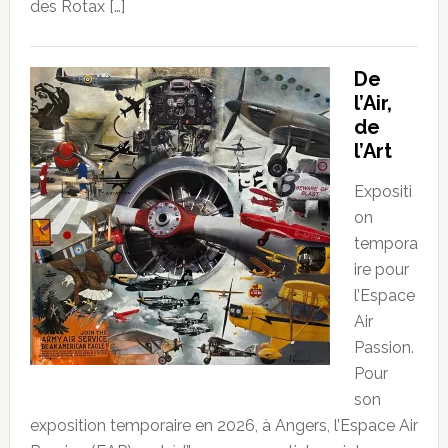
des Rotax […]
De
l’Air,
de
l’Art
Expositi
on
tempora
ire pour
l’Espace
Air
Passion.
Pour
son
exposition temporaire en 2026, à Angers, l’Espace Air