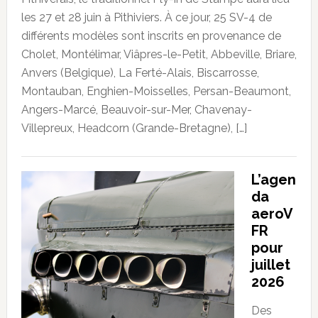
les 27 et 28 juin à Pithiviers. À ce jour, 25 SV-4 de
différents modèles sont inscrits en provenance de
Cholet, Montélimar, Viâpres-le-Petit, Abbeville, Briare,
Anvers (Belgique), La Ferté-Alais, Biscarrosse,
Montauban, Enghien-Moisselles, Persan-Beaumont,
Angers-Marcé, Beauvoir-sur-Mer, Chavenay-
Villepreux, Headcorn (Grande-Bretagne), […]
L’agen
da
aeroV
FR
pour
juillet
2026
Des