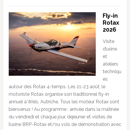
Fly-in
Rotax
2026
Visite
d’usine
et
ateliers
techniqu
es
autour des Rotax 4-temps. Les 21-23 août, le
motoriste Rotax organise son traditionnel fly-in
annuel à Wels, Autriche. Tous les moteur Rotax sont
bienvenus ! Au programme : arrivée dans la matinée
du vendredi et chaque jour, dejeuner et visites de
l’usine BRP-Rotax et/ou vols de démonstration avec