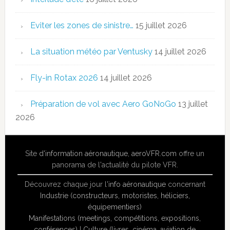
Eviter les zones de sinistre…
15 juillet 2026
La situation météo par Ventusky
14 juillet 2026
Fly-in Rotax 2026
14 juillet 2026
Préparation de vol avec Aero GoNoGo
13 juillet
2026
Site
d'information aéronautique
,
aeroVFR.com
offre un
panorama de l'actualité du pilote VFR.
Découvrez chaque jour l'
info aéronautique
concernant
Industrie (constructeurs, motoristes, héliciers,
équipementiers)
Manifestations (meetings, compétitions, expositions,
conférences)
|
Culture (livres, cinéma, aviation de