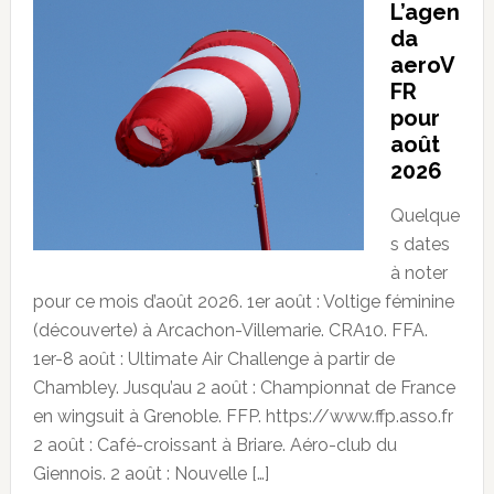
L’agen
da
aeroV
FR
pour
août
2026
Quelque
s dates
à noter
pour ce mois d’août 2026. 1er août : Voltige féminine
(découverte) à Arcachon-Villemarie. CRA10. FFA.
1er-8 août : Ultimate Air Challenge à partir de
Chambley. Jusqu’au 2 août : Championnat de France
en wingsuit à Grenoble. FFP. https://www.ffp.asso.fr
2 août : Café-croissant à Briare. Aéro-club du
Giennois. 2 août : Nouvelle […]