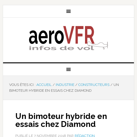
VOUS ÊTES ICI :
ACCUEIL
/
INDUSTRIE
/
CONSTRUCTEURS
/
UN
BIMOTEUR HYBRIDE EN ESSAIS CHEZ DIAMOND
Un bimoteur hybride en
essais chez Diamond
PUBLIÉ LE
7 NOVEMBRE 2018
PAR
RÉDACTION