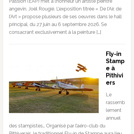
Passion (EAP) met à l’honneur un artiste peintre
angevin, Joël Rougié. L’exposition titrée « De l’Air, de
l’Art » propose plusieurs de ses oeuvres dans le hall
principal, du 27 juin au 6 septembre 2026. Se
consacrant exclusivement à la peinture […]
Fly-in
Stamp
e à
Pithivi
ers
Le
rassemb
lement
annuel
des stampistes… Organisé par l’aéro-club du
Pithiverais, le traditionnel Fly-in de Stampe aura lieu