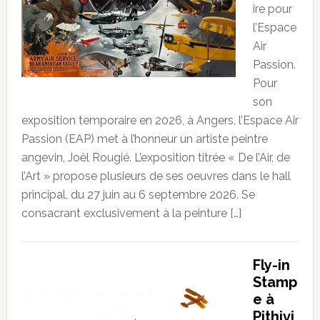
ire pour
l’Espace
Air
Passion.
Pour
son
exposition temporaire en 2026, à Angers, l’Espace Air
Passion (EAP) met à l’honneur un artiste peintre
angevin, Joël Rougié. L’exposition titrée « De l’Air, de
l’Art » propose plusieurs de ses oeuvres dans le hall
principal, du 27 juin au 6 septembre 2026. Se
consacrant exclusivement à la peinture […]
Fly-in
Stamp
e à
Pithivi