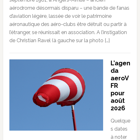
aérodrome désormais disparu – une bande de fanas
d’aviation légère, lassée de voir le patrimoine
aéronautique des aéro-clubs être détruit ou partir à
l’étranger, se réunissait en association. A l’instigation
de Christian Ravel (à gauche sur la photo […]
L’agen
da
aeroV
FR
pour
août
2026
Quelque
s dates
à noter