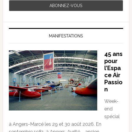
MANIFESTATIONS
45 ans
pour
l’Espa
ce Air
Passio
n
Week-
end
spécial
à Angers-Marcé les 29 et 30 août 2026. En
septembre 1981, à Angers-Avrillé – ancien