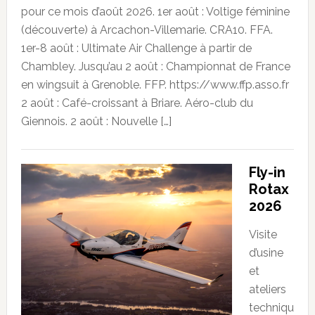
pour ce mois d’août 2026. 1er août : Voltige féminine
(découverte) à Arcachon-Villemarie. CRA10. FFA.
1er-8 août : Ultimate Air Challenge à partir de
Chambley. Jusqu’au 2 août : Championnat de France
en wingsuit à Grenoble. FFP. https://www.ffp.asso.fr
2 août : Café-croissant à Briare. Aéro-club du
Giennois. 2 août : Nouvelle […]
Fly-in
Rotax
2026
Visite
d’usine
et
ateliers
techniqu