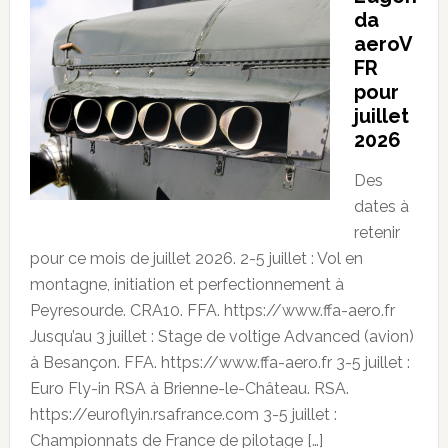
da
aeroV
FR
pour
juillet
2026
Des
dates à
retenir
pour ce mois de juillet 2026. 2-5 juillet : Vol en
montagne, initiation et perfectionnement à
Peyresourde. CRA10. FFA. https://www.ffa-aero.fr
Jusqu’au 3 juillet : Stage de voltige Advanced (avion)
à Besançon. FFA. https://www.ffa-aero.fr 3-5 juillet :
Euro Fly-in RSA à Brienne-le-Château. RSA.
https://euroflyin.rsafrance.com 3-5 juillet :
Championnats de France de pilotage […]