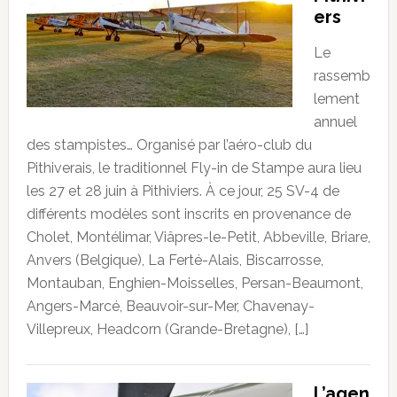
ers
Le
rassemb
lement
annuel
des stampistes… Organisé par l’aéro-club du
Pithiverais, le traditionnel Fly-in de Stampe aura lieu
les 27 et 28 juin à Pithiviers. À ce jour, 25 SV-4 de
différents modèles sont inscrits en provenance de
Cholet, Montélimar, Viâpres-le-Petit, Abbeville, Briare,
Anvers (Belgique), La Ferté-Alais, Biscarrosse,
Montauban, Enghien-Moisselles, Persan-Beaumont,
Angers-Marcé, Beauvoir-sur-Mer, Chavenay-
Villepreux, Headcorn (Grande-Bretagne), […]
L’agen