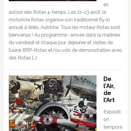
es
autour des Rotax 4-temps. Les 21-23 août, le
motoriste Rotax organise son traditionnel fly-in
annuel à Wels, Autriche. Tous les moteur Rotax sont
bienvenus ! Au programme : arrivée dans la matinée
du vendredi et chaque jour, dejeuner et visites de
l’usine BRP-Rotax et/ou vols de démonstration avec
des Rotax […]
De
l’Air,
de
l’Art
Expositi
on
tempora