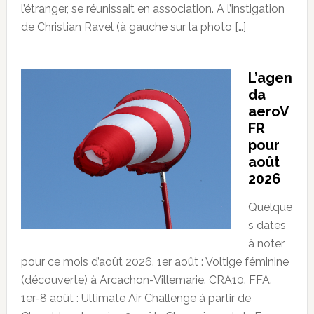
l’étranger, se réunissait en association. A l’instigation
de Christian Ravel (à gauche sur la photo […]
L’agen
da
aeroV
FR
pour
août
2026
Quelque
s dates
à noter
pour ce mois d’août 2026. 1er août : Voltige féminine
(découverte) à Arcachon-Villemarie. CRA10. FFA.
1er-8 août : Ultimate Air Challenge à partir de