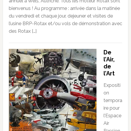
annuel à Wels, Autriche. Tous les moteur Rotax sont
bienvenus ! Au programme : arrivée dans la matinée
du vendredi et chaque jour, dejeuner et visites de
l’usine BRP-Rotax et/ou vols de démonstration avec
des Rotax […]
De
l’Air,
de
l’Art
Expositi
on
tempora
ire pour
l’Espace
Air
Passion.