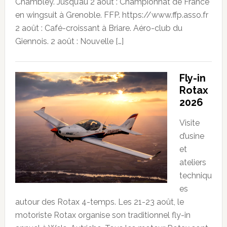
Chambley. Jusqu’au 2 août : Championnat de France
en wingsuit à Grenoble. FFP. https://www.ffp.asso.fr
2 août : Café-croissant à Briare. Aéro-club du
Giennois. 2 août : Nouvelle […]
Fly-in
Rotax
2026
Visite
d’usine
et
ateliers
techniqu
es
autour des Rotax 4-temps. Les 21-23 août, le
motoriste Rotax organise son traditionnel fly-in