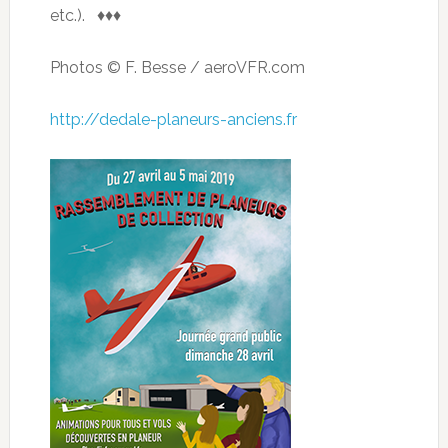
etc.). ♦♦♦
Photos © F. Besse / aeroVFR.com
http://dedale-planeurs-anciens.fr