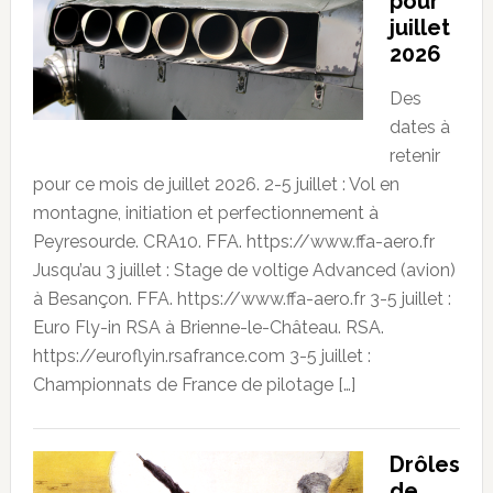
pour
juillet
2026
Des
dates à
retenir
pour ce mois de juillet 2026. 2-5 juillet : Vol en
montagne, initiation et perfectionnement à
Peyresourde. CRA10. FFA. https://www.ffa-aero.fr
Jusqu’au 3 juillet : Stage de voltige Advanced (avion)
à Besançon. FFA. https://www.ffa-aero.fr 3-5 juillet :
Euro Fly-in RSA à Brienne-le-Château. RSA.
https://euroflyin.rsafrance.com 3-5 juillet :
Championnats de France de pilotage […]
Drôles
de