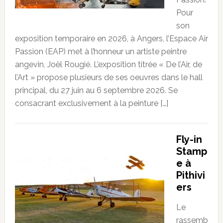
Pour
son
exposition temporaire en 2026, à Angers, l’Espace Air
Passion (EAP) met à l’honneur un artiste peintre
angevin, Joël Rougié. L’exposition titrée « De l’Air, de
l’Art » propose plusieurs de ses oeuvres dans le hall
principal, du 27 juin au 6 septembre 2026. Se
consacrant exclusivement à la peinture […]
Fly-in
Stamp
e à
Pithivi
ers
Le
rassemb