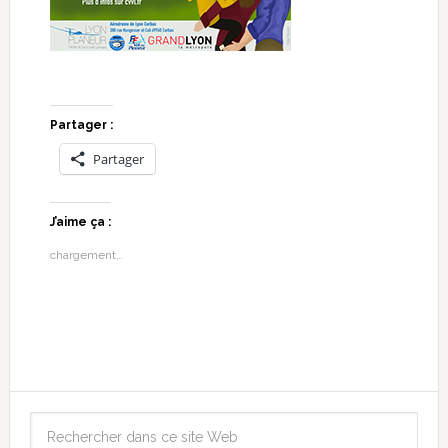
Partager :
Partager
J’aime ça :
chargement…