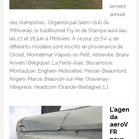
lement
annuel
des stampistes… Organisé par l’aéro-club du
Pithiverais, le traditionnel Fly-in de Stampe aura lieu
les 27 et 28 juin à Pithiviers. À ce jour, 25 SV-4 de
différents modèles sont inscrits en provenance de
Cholet, Montélimar, Viâpres-le-Petit, Abbeville, Briare,
Anvers (Belgique), La Ferté-Alais, Biscarrosse,
Montauban, Enghien-Moisselles, Persan-Beaumont,
Angers-Marcé, Beauvoir-sur-Mer, Chavenay-
Villepreux, Headcorn (Grande-Bretagne), […]
L’agen
da
aeroV
FR