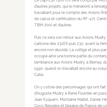
Le Cap-230 (300 ch) sera conçu par Michel
d’autres projets, qui le méneront à l’ense
travaillant pour le compte des Avions Robi
de calcul et certification du RF-47), Centr
TBM-700) et d’autres.
Puis ce sera son retour aux Avions Mudry a
carbone des 231EX puis 232, avant la ferm
encore non élucidé. La voltige et plus pa
occupe ainsi une bonne partie du contenu
l’ambiance aux Avions Mudry, à Bernay, d
1990, quand on travaillait encore au crayo
Catia.
On y cotoie des personnages qui ont fait l
d’Auguste Mudry à René Fournier, en passa
Jean Eyquem, Montaine Mallet, Daniel Héli
Coco Bessière et l’équipe de France de vol