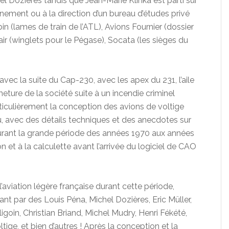
 Dozières tandis que Jean-Marie Klinka est parti sur
ignement ou à la direction d’un bureau d’études privé
n (lames de train de l’ATL), Avions Fournier (dossier
air (winglets pour le Pégase), Socata (les sièges du
vec la suite du Cap-230, avec les apex du 231, l’aile
eture de la société suite à un incendie criminel
rticulièrement la conception des avions de voltige
, avec des détails techniques et des anecdotes sur
urant la grande période des années 1970 aux années
n et à la calculette avant l’arrivée du logiciel de CAO
’aviation légère française durant cette période,
nt par des Louis Péna, Michel Dozières, Eric Müller,
goin, Christian Briand, Michel Mudry, Henri Fékété,
tige, et bien d’autres ! Après la conception et la