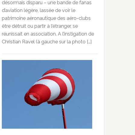
désormais disparu – une bande de fanas
d’aviation légère, lassée de voir le
patrimoine aéronautique des aéro-clubs
être détruit ou partir à l’étranger, se
réunissait en association. A l’instigation de
Christian Ravel (à gauche sur la photo […]