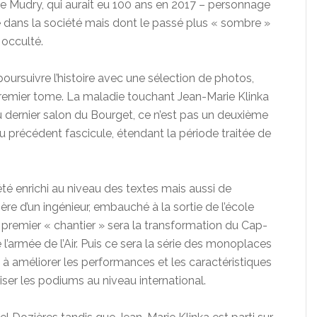
Mudry, qui aurait eu 100 ans en 2017 – personnage
ée dans la société mais dont le passé plus « sombre »
t occulté.
ursuivre l’histoire avec une sélection de photos,
premier tome. La maladie touchant Jean-Marie Klinka
 dernier salon du Bourget, ce n’est pas un deuxième
u précédent fascicule, étendant la période traitée de
été enrichi au niveau des textes mais aussi de
ière d’un ingénieur, embauché à la sortie de l’école
 premier « chantier » sera la transformation du Cap-
rmée de l’Air. Puis ce sera la série des monoplaces
 améliorer les performances et les caractéristiques
ser les podiums au niveau international.