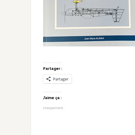
Partager :
Partager
J’aime ça :
chargement…