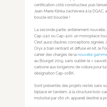
certification côté constructeur, puis l’ens
Jean-Marie Klinka s’achèvera à la DGAC, a
boucle est bouclée !
La seconde partie, entièrement nouvelle,
Cap-240 ou Cap-400, un monoplace tout car
C’est aussi d’autres conceptions signées
Oryx à train rentrant et diffusé en kit, le F
cahier des charges de la
nouvelle gamme d
au Bourget 2019, sans oublier le « sauve
carbone aux longerons de voilure pour lu
désignation Cap-10BK.
Sont présentés des projets restés sans su
biplace en tandem, à la structure bois-carb
motorisé par 160 ch, appareil destiné à pr