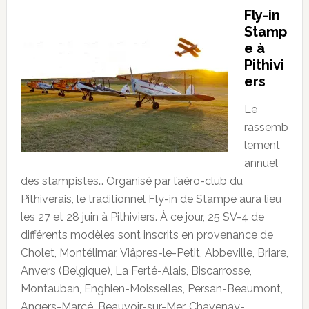
Fly-in
Stamp
e à
Pithivi
ers
Le
rassemb
lement
annuel
des stampistes… Organisé par l’aéro-club du
Pithiverais, le traditionnel Fly-in de Stampe aura lieu
les 27 et 28 juin à Pithiviers. À ce jour, 25 SV-4 de
différents modèles sont inscrits en provenance de
Cholet, Montélimar, Viâpres-le-Petit, Abbeville, Briare,
Anvers (Belgique), La Ferté-Alais, Biscarrosse,
Montauban, Enghien-Moisselles, Persan-Beaumont,
Angers-Marcé, Beauvoir-sur-Mer, Chavenay-