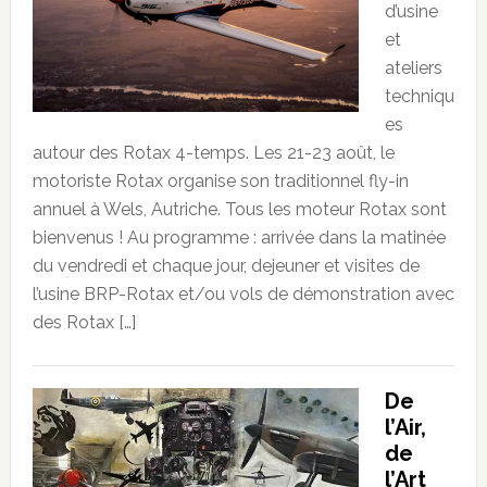
d’usine
et
ateliers
techniqu
es
autour des Rotax 4-temps. Les 21-23 août, le
motoriste Rotax organise son traditionnel fly-in
annuel à Wels, Autriche. Tous les moteur Rotax sont
bienvenus ! Au programme : arrivée dans la matinée
du vendredi et chaque jour, dejeuner et visites de
l’usine BRP-Rotax et/ou vols de démonstration avec
des Rotax […]
De
l’Air,
de
l’Art