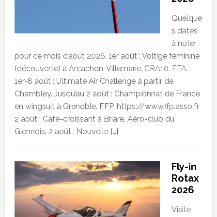
Quelque
s dates
à noter
pour ce mois d’août 2026. 1er août : Voltige féminine
(découverte) à Arcachon-Villemarie. CRA10. FFA.
1er-8 août : Ultimate Air Challenge à partir de
Chambley. Jusqu’au 2 août : Championnat de France
en wingsuit à Grenoble. FFP. https://www.ffp.asso.fr
2 août : Café-croissant à Briare. Aéro-club du
Giennois. 2 août : Nouvelle […]
Fly-in
Rotax
2026
Visite