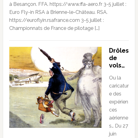
à Besançon. FFA. https://www.ffa-aero.fr 3-5 juillet :
Euro Fly-in RSA à Brienne-le-Château. RSA.
https://euroflyin.rsafrance.com 3-5 juillet :
Championnats de France de pilotage […]
Drôles
de
vols…
Ou la
caricatur
e des
expérien
ces
aérienne
s… Du 27
juin