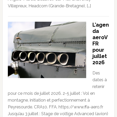
Villepreux, Headcorn (Grande-Bretagne), […]
L’agen
da
aeroV
FR
pour
juillet
2026
Des
dates à
retenir
pour ce mois de juillet 2026. 2-5 juillet : Vol en
montagne, initiation et perfectionnement à
Peyresourde. CRA10. FFA. https://www.ffa-aero.fr
Jusqu’au 3 juillet : Stage de voltige Advanced (avion)