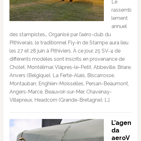
Le
rassemb
lement
annuel
des stampistes… Organisé par l’aéro-club du
Pithiverais, le traditionnel Fly-in de Stampe aura lieu
les 27 et 28 juin à Pithiviers. À ce jour, 25 SV-4 de
différents modèles sont inscrits en provenance de
Cholet, Montélimar, Viâpres-le-Petit, Abbeville, Briare,
Anvers (Belgique), La Ferté-Alais, Biscarrosse,
Montauban, Enghien-Moisselles, Persan-Beaumont,
Angers-Marcé, Beauvoir-sur-Mer, Chavenay-
Villepreux, Headcorn (Grande-Bretagne), […]
L’agen
da
aeroV