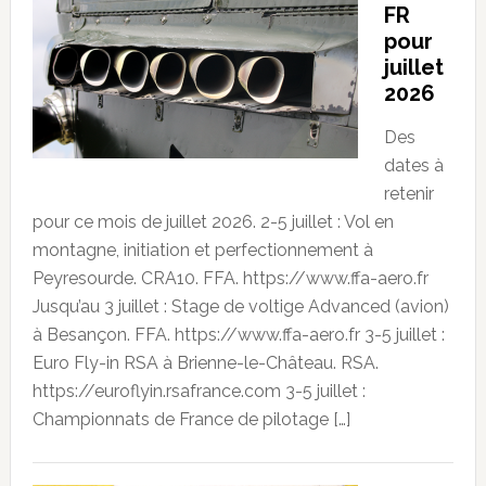
FR
pour
juillet
2026
Des
dates à
retenir
pour ce mois de juillet 2026. 2-5 juillet : Vol en
montagne, initiation et perfectionnement à
Peyresourde. CRA10. FFA. https://www.ffa-aero.fr
Jusqu’au 3 juillet : Stage de voltige Advanced (avion)
à Besançon. FFA. https://www.ffa-aero.fr 3-5 juillet :
Euro Fly-in RSA à Brienne-le-Château. RSA.
https://euroflyin.rsafrance.com 3-5 juillet :
Championnats de France de pilotage […]