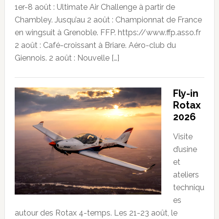
1er-8 août : Ultimate Air Challenge à partir de
Chambley. Jusqu’au 2 août : Championnat de France
en wingsuit à Grenoble. FFP. https://www.ffp.asso.fr
2 août : Café-croissant à Briare. Aéro-club du
Giennois. 2 août : Nouvelle […]
Fly-in
Rotax
2026
Visite
d’usine
et
ateliers
techniqu
es
autour des Rotax 4-temps. Les 21-23 août, le