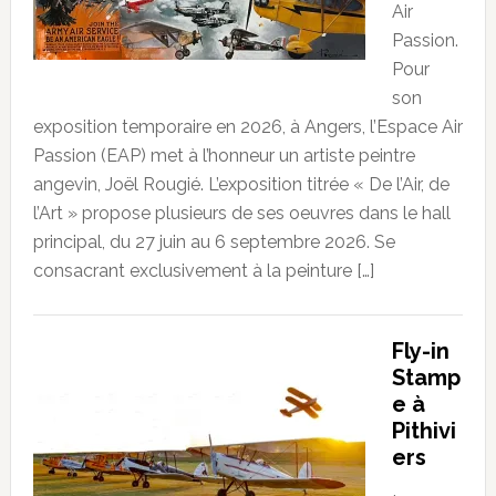
Air
Passion.
Pour
son
exposition temporaire en 2026, à Angers, l’Espace Air
Passion (EAP) met à l’honneur un artiste peintre
angevin, Joël Rougié. L’exposition titrée « De l’Air, de
l’Art » propose plusieurs de ses oeuvres dans le hall
principal, du 27 juin au 6 septembre 2026. Se
consacrant exclusivement à la peinture […]
Fly-in
Stamp
e à
Pithivi
ers