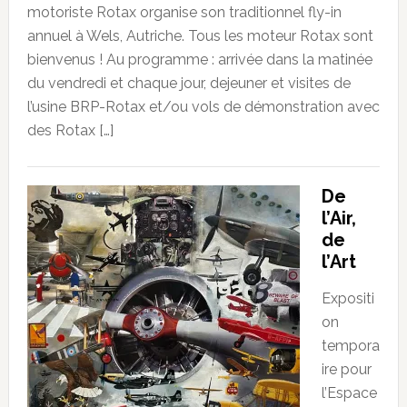
motoriste Rotax organise son traditionnel fly-in
annuel à Wels, Autriche. Tous les moteur Rotax sont
bienvenus ! Au programme : arrivée dans la matinée
du vendredi et chaque jour, dejeuner et visites de
l’usine BRP-Rotax et/ou vols de démonstration avec
des Rotax […]
De
l’Air,
de
l’Art
Expositi
on
tempora
ire pour
l’Espace