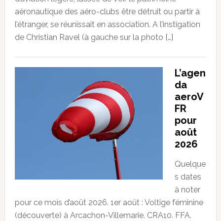
aéronautique des aéro-clubs être détruit ou partir à
l’étranger, se réunissait en association. A l’instigation
de Christian Ravel (à gauche sur la photo […]
L’agen
da
aeroV
FR
pour
août
2026
Quelque
s dates
à noter
pour ce mois d’août 2026. 1er août : Voltige féminine
(découverte) à Arcachon-Villemarie. CRA10. FFA.