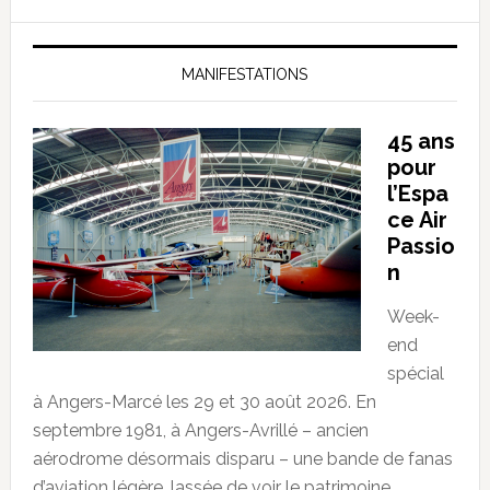
MANIFESTATIONS
45 ans
pour
l’Espa
ce Air
Passio
n
Week-
end
spécial
à Angers-Marcé les 29 et 30 août 2026. En
septembre 1981, à Angers-Avrillé – ancien
aérodrome désormais disparu – une bande de fanas
d’aviation légère, lassée de voir le patrimoine