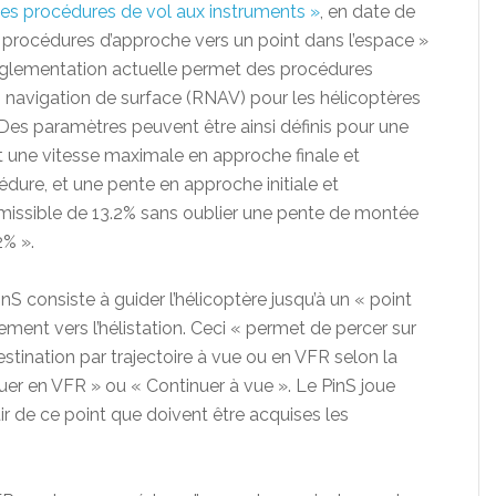
des procédures de vol aux instruments »
, en date de
 « procédures d’approche vers un point dans l’espace »
 réglementation actuelle permet des procédures
n navigation de surface (RNAV) pour les hélicoptères
Des paramètres peuvent être ainsi définis pour une
une vitesse maximale en approche finale et
dure, et une pente en approche initiale et
missible de 13.2% sans oublier une pente de montée
% ».
nS consiste à guider l’hélicoptère jusqu’à un « point
tement vers l’hélistation. Ceci « permet de percer sur
estination par trajectoire à vue ou en VFR selon la
er en VFR » ou « Continuer à vue ». Le PinS joue
tir de ce point que doivent être acquises les