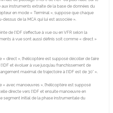
e aux instruments extraite de la base de données du
cepteur en mode « Terminal », suppose que chaque
-dessus de la MCA qui lui est associée ».
nte de l’IDF s’effectue à vue ou en VFR selon la
ments à vue sont aussi définis soit comme « direct »
« direct », l’hélicoptère est supposé décoller de l’aire
l’IDF et évoluer à vue jusqu’au franchissement de
angement maximal de trajectoire à l’IDF est de 30° ».
e « avec manoeuvres », l’hélicoptère est supposé
celle directe vers l’IDF et ensuite manoeuvre en
 le segment initial de la phase instrumentale du