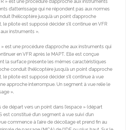
FR » est une procédure d’approche aux instruments
nts d’atterrissage qui ne répondent pas aux normes
nduit l’hélicoptère jusqu’à un point d’approche
le pilote est supposé décider s’il continue en VFR
 aux instruments ».
 » est une procédure d’approche aux instruments qui
ntinuer en VFR après le MAPT. Elle est conçue
ont la surface présente les mêmes caractéristiques
oche conduit l’hélicoptère jusqu’à un point d’approche
e pilote est supposé décider s’il continue à vue
te une approche interrompue. Un segment à vue relie le
ssage ».
 de départ vers un point dans l’espace » (départ
S est constitué d’un segment à vue suivi d’un
ue commence à l’aire de décollage et prend fin au
 minimale de passage (MCA) de l’IDF ou plus haut. Sur le