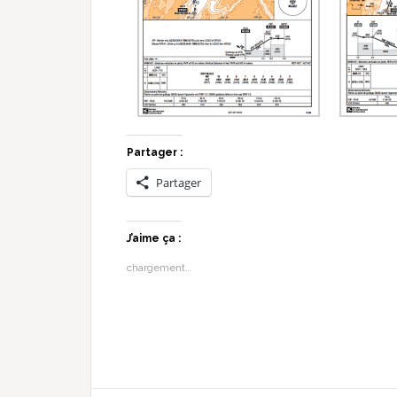
Partager :
Partager
J’aime ça :
chargement…