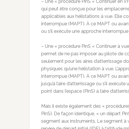
– Une « procédure PinS « Continuer en V
qui peut être conçue pour les emplaceme
applicables aux hélistations à vue. Elle co
interrompue (MAPT). À ce MAPT ou avant, 
ou s’il exécute une approche interrompue
– Une « procédure PinS « Continuer à vue
permet de ne pas imposer au pilote de co
seulement pour les aires d’atterrissage d
physiques qu’une hélistation à vue. L’appr
interrompue (MAPT). À ce MAPT ou avant, l
jusqu’à l’aire d’atterrissage ou s’il exécu
point dans l’espace (PinS) à l’aire d’atterri
Mais il existe également des « procédures
PinS). De façon identique, « un départ Pin
segment aux instruments. Le segment à v
repère de départ initial (IDF) à l’altitude