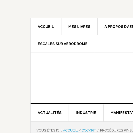
ACCUEIL
MES LIVRES
A PROPOS D’A
ESCALES SUR AERODROME
ACTUALITÉS
INDUSTRIE
MANIFESTA
VOUS ÊTES ICI :
ACCUEIL
/
COCKPIT
/
PROCÉDURES PINS