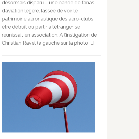
désormais disparu – une bande de fanas
d’aviation légère, lassée de voir le
patrimoine aéronautique des aéro-clubs
être détruit ou partir à l’étranger, se
réunissait en association. A l’instigation de
Christian Ravel (à gauche sur la photo […]