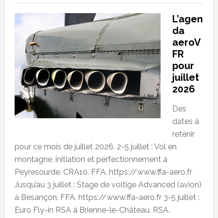
L’agen
da
aeroV
FR
pour
juillet
2026
Des
dates à
retenir
pour ce mois de juillet 2026. 2-5 juillet : Vol en
montagne, initiation et perfectionnement à
Peyresourde. CRA10. FFA. https://www.ffa-aero.fr
Jusqu’au 3 juillet : Stage de voltige Advanced (avion)
à Besançon. FFA. https://www.ffa-aero.fr 3-5 juillet :
Euro Fly-in RSA à Brienne-le-Château. RSA.