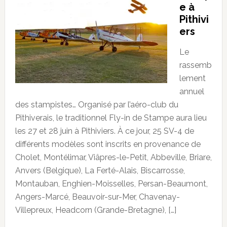
e à
Pithivi
ers
Le
rassemb
lement
annuel
des stampistes… Organisé par l’aéro-club du
Pithiverais, le traditionnel Fly-in de Stampe aura lieu
les 27 et 28 juin à Pithiviers. À ce jour, 25 SV-4 de
différents modèles sont inscrits en provenance de
Cholet, Montélimar, Viâpres-le-Petit, Abbeville, Briare,
Anvers (Belgique), La Ferté-Alais, Biscarrosse,
Montauban, Enghien-Moisselles, Persan-Beaumont,
Angers-Marcé, Beauvoir-sur-Mer, Chavenay-
Villepreux, Headcorn (Grande-Bretagne), […]