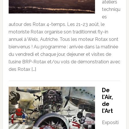
ateliers
techniqu
es
autour des Rotax 4-temps. Les 21-23 août, le
motoriste Rotax organise son traditionnel fly-in
annuel à Wels, Autriche. Tous les moteur Rotax sont
bienvenus ! Au programme : arrivée dans la matinée
du vendredi et chaque jour, dejeuner et visites de
l’usine BRP-Rotax et/ou vols de démonstration avec
des Rotax […]
De
l’Air,
de
l’Art
Expositi