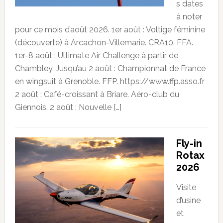
s dates
à noter
pour ce mois d’août 2026. 1er août : Voltige féminine
(découverte) à Arcachon-Villemarie. CRA10. FFA.
1er-8 août : Ultimate Air Challenge à partir de
Chambley. Jusqu’au 2 août : Championnat de France
en wingsuit à Grenoble. FFP. https://www.ffp.asso.fr
2 août : Café-croissant à Briare. Aéro-club du
Giennois. 2 août : Nouvelle […]
Fly-in
Rotax
2026
Visite
d’usine
et