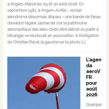
à Angers-Marcé les 29 et 30 août 2026. En
septembre 1981, à Angers-Avrillé – ancien
aérodrome désormais disparu – une bande de fanas
d’aviation légère, lassée de voir le patrimoine
aéronautique des aéro-clubs être détruit ou partir à
l’étranger, se réunissait en association. A l’instigation
de Christian Ravel (à gauche sur la photo […]
L’agen
da
aeroV
FR
pour
août
2026
Quelque