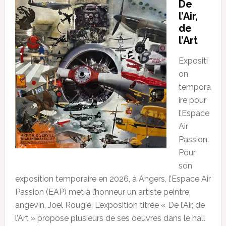
De
l’Air,
de
l’Art
Expositi
on
tempora
ire pour
l’Espace
Air
Passion.
Pour
son
exposition temporaire en 2026, à Angers, l’Espace Air
Passion (EAP) met à l’honneur un artiste peintre
angevin, Joël Rougié. L’exposition titrée « De l’Air, de
l’Art » propose plusieurs de ses oeuvres dans le hall