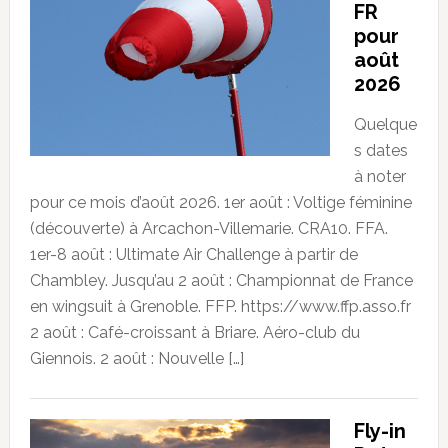
FR
pour
août
2026
Quelque
s dates
à noter
pour ce mois d’août 2026. 1er août : Voltige féminine
(découverte) à Arcachon-Villemarie. CRA10. FFA.
1er-8 août : Ultimate Air Challenge à partir de
Chambley. Jusqu’au 2 août : Championnat de France
en wingsuit à Grenoble. FFP. https://www.ffp.asso.fr
2 août : Café-croissant à Briare. Aéro-club du
Giennois. 2 août : Nouvelle […]
Fly-in