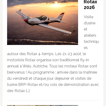
Rotax
2026
Visite
d’usine
et
ateliers
techniqu
es
autour des Rotax 4-temps. Les 21-23 août, le
motoriste Rotax organise son traditionnel fly-in
annuel à Wels, Autriche. Tous les moteur Rotax sont
bienvenus ! Au programme : arrivée dans la matinée
du vendredi et chaque jour, dejeuner et visites de
l’usine BRP-Rotax et/ou vols de démonstration avec
des Rotax […]