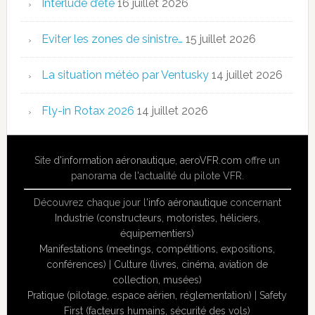
Interlude d’été
16 juillet 2026
Eviter les zones de sinistre…
15 juillet 2026
La situation météo par Ventusky
14 juillet 2026
Fly-in Rotax 2026
14 juillet 2026
Site
d'information aéronautique
,
aeroVFR.com
offre un
panorama de l'actualité du pilote VFR.
Découvrez chaque jour l'
info aéronautique
concernant
Industrie (constructeurs, motoristes, héliciers,
équipementiers)
Manifestations (meetings, compétitions, expositions,
conférences)
|
Culture (livres, cinéma, aviation de
collection, musées)
Pratique (pilotage, espace aérien, réglementation)
|
Safety
First (facteurs humains, sécurité des vols)