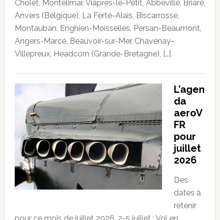
Cholet, Montélimar, Viâpres-le-Petit, Abbeville, Briare,
Anvers (Belgique), La Ferté-Alais, Biscarrosse,
Montauban, Enghien-Moisselles, Persan-Beaumont,
Angers-Marcé, Beauvoir-sur-Mer, Chavenay-
Villepreux, Headcorn (Grande-Bretagne), […]
L’agen
da
aeroV
FR
pour
juillet
2026
Des
dates à
retenir
pour ce mois de juillet 2026. 2-5 juillet : Vol en