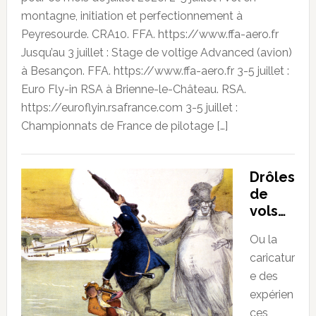
montagne, initiation et perfectionnement à
Peyresourde. CRA10. FFA. https://www.ffa-aero.fr
Jusqu’au 3 juillet : Stage de voltige Advanced (avion)
à Besançon. FFA. https://www.ffa-aero.fr 3-5 juillet :
Euro Fly-in RSA à Brienne-le-Château. RSA.
https://euroflyin.rsafrance.com 3-5 juillet :
Championnats de France de pilotage […]
Drôles
de
vols…
Ou la
caricatur
e des
expérien
ces