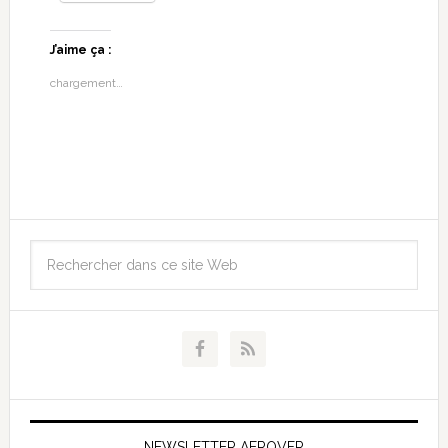
J’aime ça :
chargement…
NEWSLETTER AEROVFR