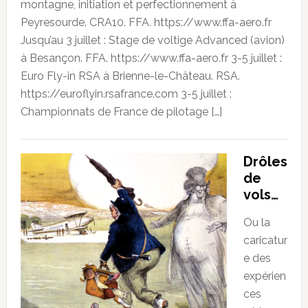
montagne, initiation et perfectionnement à
Peyresourde. CRA10. FFA. https://www.ffa-aero.fr
Jusqu’au 3 juillet : Stage de voltige Advanced (avion)
à Besançon. FFA. https://www.ffa-aero.fr 3-5 juillet :
Euro Fly-in RSA à Brienne-le-Château. RSA.
https://euroflyin.rsafrance.com 3-5 juillet :
Championnats de France de pilotage […]
Drôles
de
vols…
Ou la
caricatur
e des
expérien
ces