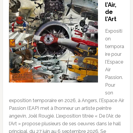
l’Air,
de
l’Art
Expositi
on
tempora
ire pour
l’Espace
Air
Passion.
Pour
son
exposition temporaire en 2026, à Angers, l’Espace Air
Passion (EAP) met à l’honneur un artiste peintre
angevin, Joël Rougié. L’exposition titrée « De l’Air, de
l’Art » propose plusieurs de ses oeuvres dans le hall
principal, du 27 juin au 6 septembre 2026. Se