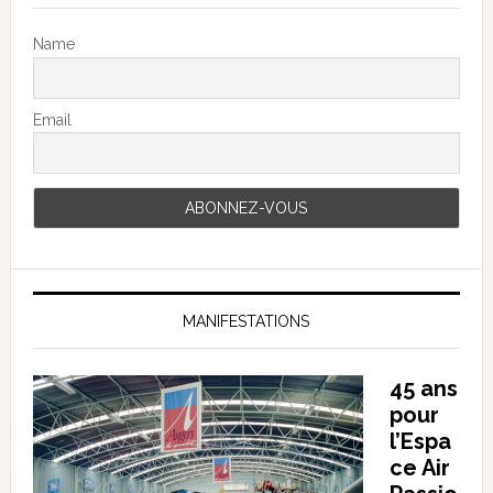
Name
Email
MANIFESTATIONS
45 ans
pour
l’Espa
ce Air