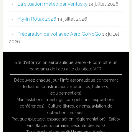
La situation météo par Ventusky
14 juillet 2026
Fly-in Rotax 2026
14 juillet 2026
Préparation de vol avec Aero GoNoGo
13 juillet
2026
Site
d'information aéronautique
,
aeroVFR.com
offre un
panorama de l'actualité du pilote VFR.
Découvrez chaque jour l'
info aéronautique
concernant
Industrie (constructeurs, motoristes, héliciers,
équipementiers)
Manifestations (meetings, compétitions, expositions,
conférences)
|
Culture (livres, cinéma, aviation de
collection, musées)
Pratique (pilotage, espace aérien, réglementation)
|
Safety
First (facteurs humains, sécurité des vols)
Tous droits réservés ® |
Mentions légales