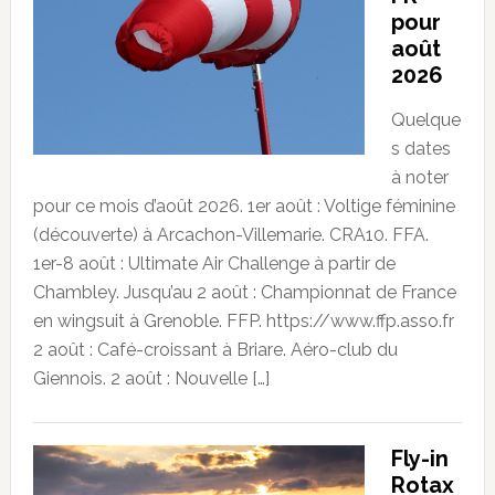
pour
août
2026
Quelque
s dates
à noter
pour ce mois d’août 2026. 1er août : Voltige féminine
(découverte) à Arcachon-Villemarie. CRA10. FFA.
1er-8 août : Ultimate Air Challenge à partir de
Chambley. Jusqu’au 2 août : Championnat de France
en wingsuit à Grenoble. FFP. https://www.ffp.asso.fr
2 août : Café-croissant à Briare. Aéro-club du
Giennois. 2 août : Nouvelle […]
Fly-in
Rotax