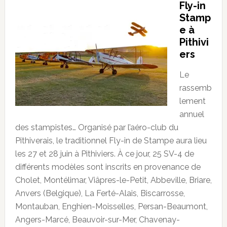
Fly-in
Stamp
e à
Pithivi
ers
Le
rassemb
lement
annuel
des stampistes… Organisé par l’aéro-club du
Pithiverais, le traditionnel Fly-in de Stampe aura lieu
les 27 et 28 juin à Pithiviers. À ce jour, 25 SV-4 de
différents modèles sont inscrits en provenance de
Cholet, Montélimar, Viâpres-le-Petit, Abbeville, Briare,
Anvers (Belgique), La Ferté-Alais, Biscarrosse,
Montauban, Enghien-Moisselles, Persan-Beaumont,
Angers-Marcé, Beauvoir-sur-Mer, Chavenay-