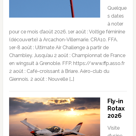
Quelque
s dates
à noter
pour ce mois d’août 2026. 1er août : Voltige féminine
(découverte) à Arcachon-Villemarie. CRA10. FFA.
1er-8 août : Ultimate Air Challenge à partir de
Chambley. Jusqu’au 2 août : Championnat de France
en wingsuit à Grenoble. FFP. https://www.ffp.asso.fr
2 août : Café-croissant à Briare. Aéro-club du
Giennois. 2 août : Nouvelle […]
Fly-in
Rotax
2026
Visite
d’usine