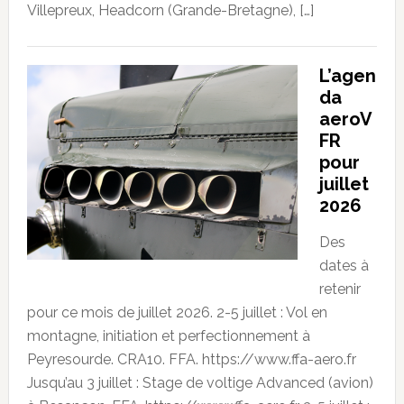
Villepreux, Headcorn (Grande-Bretagne), […]
L’agen
da
aeroV
FR
pour
juillet
2026
Des
dates à
retenir
pour ce mois de juillet 2026. 2-5 juillet : Vol en
montagne, initiation et perfectionnement à
Peyresourde. CRA10. FFA. https://www.ffa-aero.fr
Jusqu’au 3 juillet : Stage de voltige Advanced (avion)