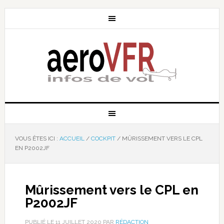
VOUS ÊTES ICI :
ACCUEIL
/
COCKPIT
/
MÛRISSEMENT VERS LE CPL
EN P2002JF
Mûrissement vers le CPL en
P2002JF
PUBLIÉ LE
11 JUILLET 2020
PAR
RÉDACTION