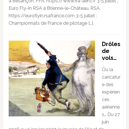
à Besançon. FFA. https://www.ffa-aero.fr 3-5 juillet :
Euro Fly-in RSA à Brienne-le-Château. RSA.
https://euroflyin.rsafrance.com 3-5 juillet :
Championnats de France de pilotage […]
Drôles
de
vols…
Ou la
caricatur
e des
expérien
ces
aérienne
s… Du 27
juin