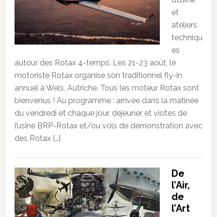
et
ateliers
techniqu
es
autour des Rotax 4-temps. Les 21-23 août, le
motoriste Rotax organise son traditionnel fly-in
annuel à Wels, Autriche. Tous les moteur Rotax sont
bienvenus ! Au programme : arrivée dans la matinée
du vendredi et chaque jour, dejeuner et visites de
l’usine BRP-Rotax et/ou vols de démonstration avec
des Rotax […]
De
l’Air,
de
l’Art