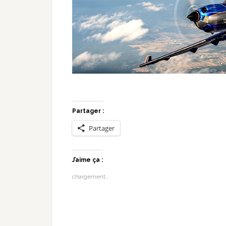
Partager :
Partager
J’aime ça :
chargement…