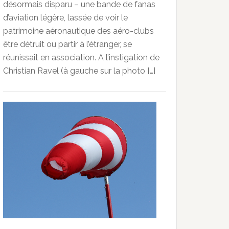
désormais disparu – une bande de fanas
d’aviation légère, lassée de voir le
patrimoine aéronautique des aéro-clubs
être détruit ou partir à l’étranger, se
réunissait en association. A l’instigation de
Christian Ravel (à gauche sur la photo […]