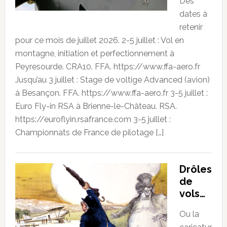
Des
dates à
retenir
pour ce mois de juillet 2026. 2-5 juillet : Vol en
montagne, initiation et perfectionnement à
Peyresourde. CRA10. FFA. https://www.ffa-aero.fr
Jusqu’au 3 juillet : Stage de voltige Advanced (avion)
à Besançon. FFA. https://www.ffa-aero.fr 3-5 juillet :
Euro Fly-in RSA à Brienne-le-Château. RSA.
https://euroflyin.rsafrance.com 3-5 juillet :
Championnats de France de pilotage […]
Drôles
de
vols…
Ou la