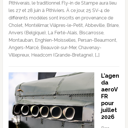
Pithiverais, le traditionnel Fly-in de Stampe aura lieu
les 27 et 28 juin à Pithiviers. À ce jour, 25 SV-4 de
différents modèles sont inscrits en provenance de
Cholet, Montélimar, Viâpres-le-Petit, Abbeville, Briare,
Anvers (Belgique), La Ferté-Alais, Biscarrosse,
Montauban, Enghien-Moisselles, Persan-Beaumont,
Angers-Marcé, Beauvoir-sur-Mer, Chavenay-
Villepreux, Headcorn (Grande-Bretagne), […]
L’agen
da
aeroV
FR
pour
juillet
2026