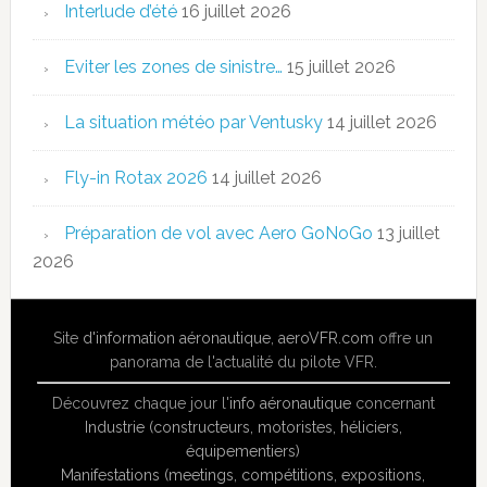
Interlude d’été
16 juillet 2026
Eviter les zones de sinistre…
15 juillet 2026
La situation météo par Ventusky
14 juillet 2026
Fly-in Rotax 2026
14 juillet 2026
Préparation de vol avec Aero GoNoGo
13 juillet
2026
Site
d'information aéronautique
,
aeroVFR.com
offre un
panorama de l'actualité du pilote VFR.
Découvrez chaque jour l'
info aéronautique
concernant
Industrie (constructeurs, motoristes, héliciers,
équipementiers)
Manifestations (meetings, compétitions, expositions,