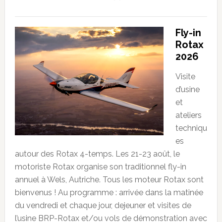
Fly-in
Rotax
2026
Visite
d’usine
et
ateliers
techniqu
es
autour des Rotax 4-temps. Les 21-23 août, le
motoriste Rotax organise son traditionnel fly-in
annuel à Wels, Autriche. Tous les moteur Rotax sont
bienvenus ! Au programme : arrivée dans la matinée
du vendredi et chaque jour, dejeuner et visites de
l’usine BRP-Rotax et/ou vols de démonstration avec