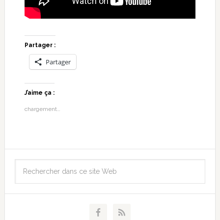
Partager :
Partager
J’aime ça :
chargement…