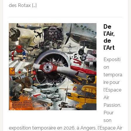
des Rotax […]
De
l’Air,
de
l’Art
Expositi
on
tempora
ire pour
l’Espace
Air
Passion.
Pour
son
exposition temporaire en 2026, à Angers, l’Espace Air