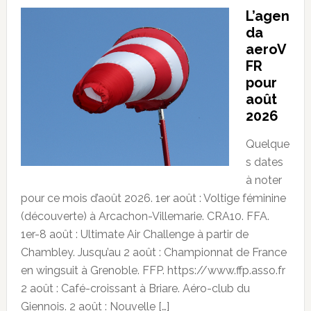
L’agen
da
aeroV
FR
pour
août
2026
Quelque
s dates
à noter
pour ce mois d’août 2026. 1er août : Voltige féminine
(découverte) à Arcachon-Villemarie. CRA10. FFA.
1er-8 août : Ultimate Air Challenge à partir de
Chambley. Jusqu’au 2 août : Championnat de France
en wingsuit à Grenoble. FFP. https://www.ffp.asso.fr
2 août : Café-croissant à Briare. Aéro-club du
Giennois. 2 août : Nouvelle […]