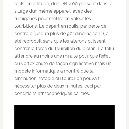
réels, en altitude, d’un DR-400 passant dans le
sillage d’un même appareil, avec des
fumigènes pour mettre en valeur les
tourbillons. Le départ en roulis, par perte de
contrôle (jusqu’à plus de 90° d’inclinaison !), a
été reproduit sans que les ailerons puissent
contrer la force du tourbillon du biplan. Il a fallu
attendre au moins une minute pour que l’effet
du vortex chute de façon significative mais un
modèle informatique a montré que la
diminution notable du tourbillon pouvait
nécessiter plus de deux minutes, ceci par
conditions atmosphériques calmes.