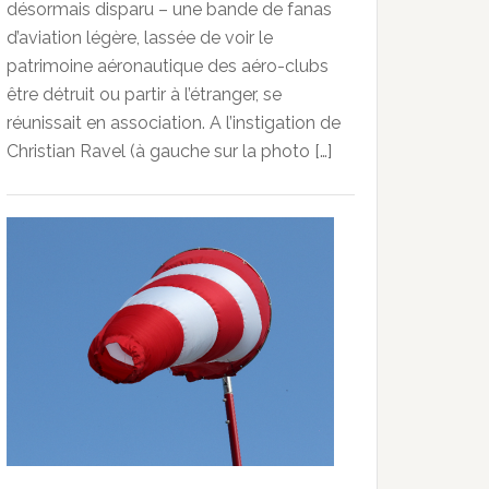
désormais disparu – une bande de fanas
d’aviation légère, lassée de voir le
patrimoine aéronautique des aéro-clubs
être détruit ou partir à l’étranger, se
réunissait en association. A l’instigation de
Christian Ravel (à gauche sur la photo […]