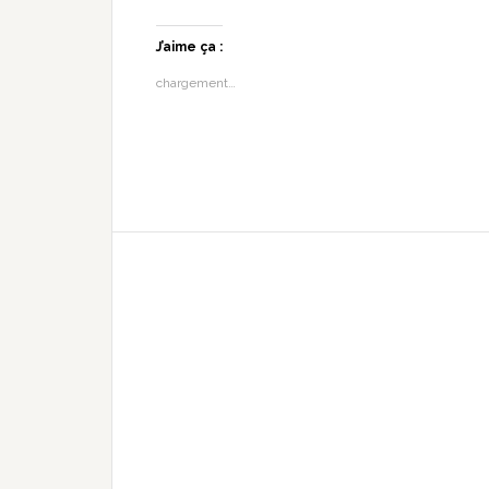
J’aime ça :
chargement…