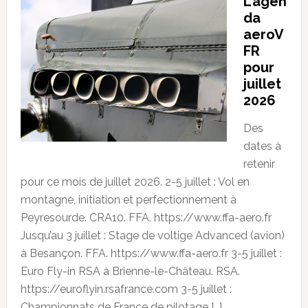
L’agen
da
aeroV
FR
pour
juillet
2026
Des
dates à
retenir
pour ce mois de juillet 2026. 2-5 juillet : Vol en
montagne, initiation et perfectionnement à
Peyresourde. CRA10. FFA. https://www.ffa-aero.fr
Jusqu’au 3 juillet : Stage de voltige Advanced (avion)
à Besançon. FFA. https://www.ffa-aero.fr 3-5 juillet :
Euro Fly-in RSA à Brienne-le-Château. RSA.
https://euroflyin.rsafrance.com 3-5 juillet :
Championnats de France de pilotage […]