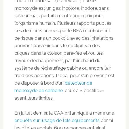
Tout le monde sait (ou devrait…) que le
monoxyde est un gaz incolore, inodore, sans
saveur mais parfaitement dangereux pour
l’organisme humain. Plusieurs rapports publiés
ces dernières années par le BEA mentionnent
ce risque dans un cockpit, avec des inhalations
pouvant parvenir dans le cockpit via des
criques dans la cloison pare-feu et/ou les
tuyaux d’échappement, par l’air chaud du
système de réchauffage cabine ou encore l’air
froid des aérations. L’idéal pour s’en prévenir est
de disposer à bord d’un
détecteur de
monoxyde de carbone
, ceux à « pastille »
ayant leurs limites.
En juillet dernier, la CAA britannique a mené une
enquête sur l’usage de tels équipements
parmi
les pilotes anglais. 600 personnes ont ainsi