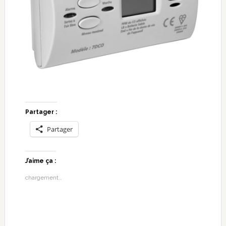
Partager :
Partager
J’aime ça :
chargement…