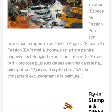
ire pour
l’Espace
Air
Passion.
Pour
son
exposition temporaire en 2026, à Angers, l’Espace Air
Passion (EAP) met à l’honneur un artiste peintre
angevin, Joël Rougié. L’exposition titrée « De l’Air, de
l’Art » propose plusieurs de ses oeuvres dans le hall
principal, du 27 juin au 6 septembre 2026. Se
consacrant exclusivement à la peinture […]
Fly-in
Stamp
e à