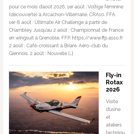
pour ce mois d’août 2026. 1er août : Voltige féminine
(découverte) à Arcachon-Villemarie. CRA10. FFA.
1er-8 août : Ultimate Air Challenge à partir de
Chambley. Jusqu’au 2 août : Championnat de France
en wingsuit à Grenoble. FFP. https://www.ffp.asso.fr
2 août : Café-croissant à Briare. Aéro-club du
Giennois. 2 août : Nouvelle […]
Fly-in
Rotax
2026
Visite
d’usine
et
ateliers
techniqu