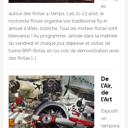
es
autour des Rotax 4-temps. Les 21-23 août, le
motoriste Rotax organise son traditionnel fly-in
annuel à Wels, Autriche. Tous les moteur Rotax sont
bienvenus ! Au programme : arrivée dans la matinée
du vendredi et chaque jour, dejeuner et visites de
l’usine BRP-Rotax et/ou vols de démonstration avec
des Rotax […]
De
l’Air,
de
l’Art
Expositi
on
tempora