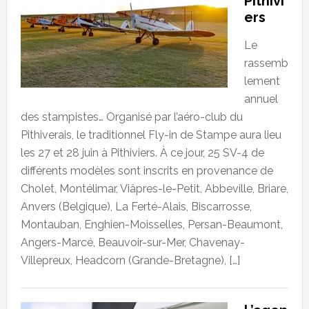
Pithivi
ers
Le
rassemb
lement
annuel
des stampistes… Organisé par l’aéro-club du
Pithiverais, le traditionnel Fly-in de Stampe aura lieu
les 27 et 28 juin à Pithiviers. À ce jour, 25 SV-4 de
différents modèles sont inscrits en provenance de
Cholet, Montélimar, Viâpres-le-Petit, Abbeville, Briare,
Anvers (Belgique), La Ferté-Alais, Biscarrosse,
Montauban, Enghien-Moisselles, Persan-Beaumont,
Angers-Marcé, Beauvoir-sur-Mer, Chavenay-
Villepreux, Headcorn (Grande-Bretagne), […]