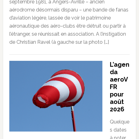
septembre 1981, à Angers-Avrillé – ancien
aérodrome désormais disparu – une bande de fanas
d’aviation légère, lassée de voir le patrimoine
aéronautique des aéro-clubs être détruit ou partir à
l’étranger, se réunissait en association. A l’instigation
de Christian Ravel (à gauche sur la photo […]
L’agen
da
aeroV
FR
pour
août
2026
Quelque
s dates
à noter