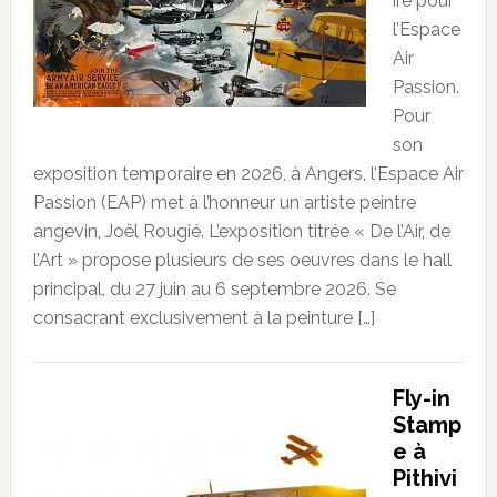
ire pour
l’Espace
Air
Passion.
Pour
son
exposition temporaire en 2026, à Angers, l’Espace Air
Passion (EAP) met à l’honneur un artiste peintre
angevin, Joël Rougié. L’exposition titrée « De l’Air, de
l’Art » propose plusieurs de ses oeuvres dans le hall
principal, du 27 juin au 6 septembre 2026. Se
consacrant exclusivement à la peinture […]
Fly-in
Stamp
e à
Pithivi