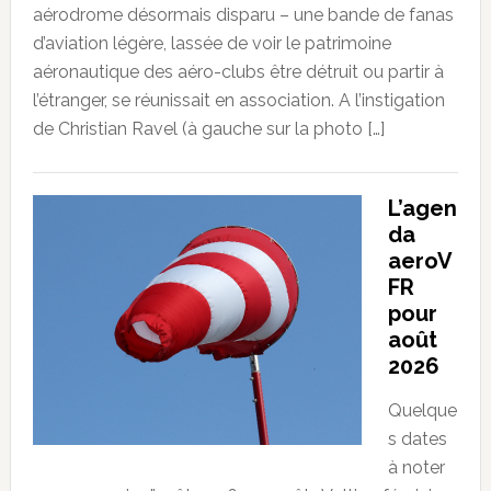
aérodrome désormais disparu – une bande de fanas
d’aviation légère, lassée de voir le patrimoine
aéronautique des aéro-clubs être détruit ou partir à
l’étranger, se réunissait en association. A l’instigation
de Christian Ravel (à gauche sur la photo […]
L’agen
da
aeroV
FR
pour
août
2026
Quelque
s dates
à noter