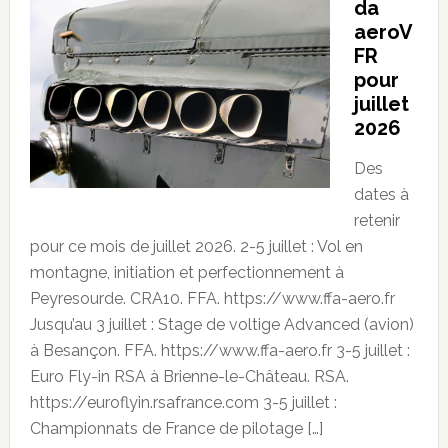
da
aeroV
FR
pour
juillet
2026
Des
dates à
retenir
pour ce mois de juillet 2026. 2-5 juillet : Vol en
montagne, initiation et perfectionnement à
Peyresourde. CRA10. FFA. https://www.ffa-aero.fr
Jusqu’au 3 juillet : Stage de voltige Advanced (avion)
à Besançon. FFA. https://www.ffa-aero.fr 3-5 juillet :
Euro Fly-in RSA à Brienne-le-Château. RSA.
https://euroflyin.rsafrance.com 3-5 juillet :
Championnats de France de pilotage […]