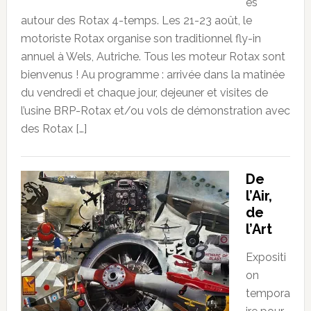
es
autour des Rotax 4-temps. Les 21-23 août, le
motoriste Rotax organise son traditionnel fly-in
annuel à Wels, Autriche. Tous les moteur Rotax sont
bienvenus ! Au programme : arrivée dans la matinée
du vendredi et chaque jour, dejeuner et visites de
l’usine BRP-Rotax et/ou vols de démonstration avec
des Rotax […]
De
l’Air,
de
l’Art
Expositi
on
tempora