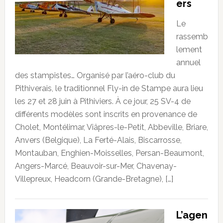
ers
Le
rassemb
lement
annuel
des stampistes… Organisé par l’aéro-club du
Pithiverais, le traditionnel Fly-in de Stampe aura lieu
les 27 et 28 juin à Pithiviers. À ce jour, 25 SV-4 de
différents modèles sont inscrits en provenance de
Cholet, Montélimar, Viâpres-le-Petit, Abbeville, Briare,
Anvers (Belgique), La Ferté-Alais, Biscarrosse,
Montauban, Enghien-Moisselles, Persan-Beaumont,
Angers-Marcé, Beauvoir-sur-Mer, Chavenay-
Villepreux, Headcorn (Grande-Bretagne), […]
L’agen