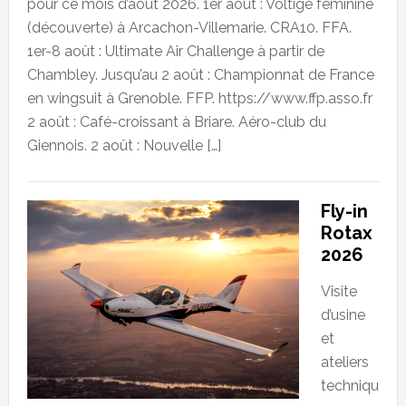
pour ce mois d’août 2026. 1er août : Voltige féminine
(découverte) à Arcachon-Villemarie. CRA10. FFA.
1er-8 août : Ultimate Air Challenge à partir de
Chambley. Jusqu’au 2 août : Championnat de France
en wingsuit à Grenoble. FFP. https://www.ffp.asso.fr
2 août : Café-croissant à Briare. Aéro-club du
Giennois. 2 août : Nouvelle […]
Fly-in
Rotax
2026
Visite
d’usine
et
ateliers
techniqu