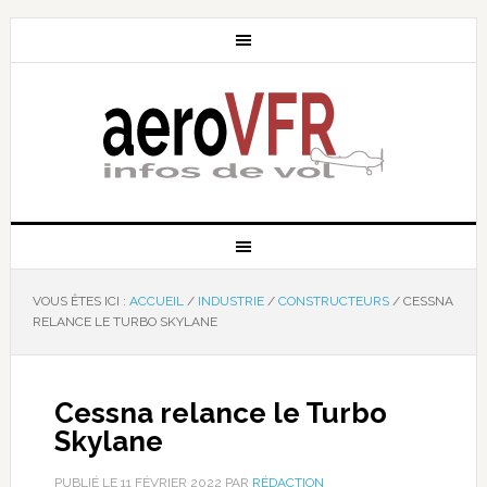
VOUS ÊTES ICI :
ACCUEIL
/
INDUSTRIE
/
CONSTRUCTEURS
/
CESSNA
RELANCE LE TURBO SKYLANE
Cessna relance le Turbo
Skylane
PUBLIÉ LE
11 FÉVRIER 2022
PAR
RÉDACTION