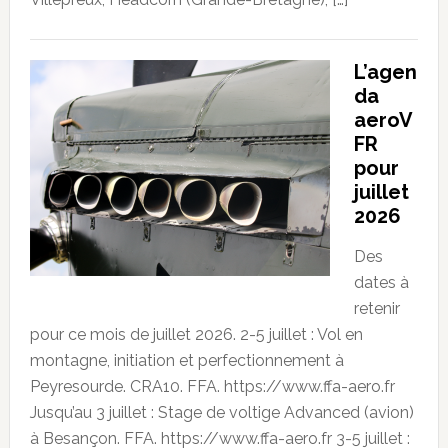
L’agen
da
aeroV
FR
pour
juillet
2026
Des
dates à
retenir
pour ce mois de juillet 2026. 2-5 juillet : Vol en
montagne, initiation et perfectionnement à
Peyresourde. CRA10. FFA. https://www.ffa-aero.fr
Jusqu’au 3 juillet : Stage de voltige Advanced (avion)
à Besançon. FFA. https://www.ffa-aero.fr 3-5 juillet :