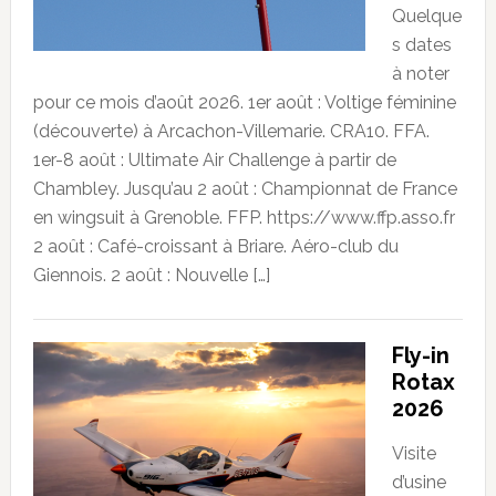
Quelque
s dates
à noter
pour ce mois d’août 2026. 1er août : Voltige féminine
(découverte) à Arcachon-Villemarie. CRA10. FFA.
1er-8 août : Ultimate Air Challenge à partir de
Chambley. Jusqu’au 2 août : Championnat de France
en wingsuit à Grenoble. FFP. https://www.ffp.asso.fr
2 août : Café-croissant à Briare. Aéro-club du
Giennois. 2 août : Nouvelle […]
Fly-in
Rotax
2026
Visite
d’usine