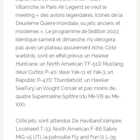
Villaroche, le Paris Air Legend se veut le
meeting « des avions légendaires, icônes de la
Deuxième Guerre mondiale, ou jets anciens et
modernes ». Le programme de l’édition 2022,
identique samedi et dimanche, n’y dérogera
pas avec un plateau assurément riche. Côté
warbirds, sont en effet prévus un Hawker
Hurricane, un North American TF-51D Mustang,
deux Curtiss P-40, deux Yak-11 et Yak-3, un
Republic P-47D Thunderbolt, un Hawker
SeaFury, un Vought Corsair et pas moins de…
quatre Supermarine Spitfire (du Mk-VB au Mk-
XIX).
Côté jets, sont attendus De Havilland Vampire,
Lockheed T-33, North American F-86 Sabre,
MiG-15 UTI, la patrouille Fly and Fun (2 L-39