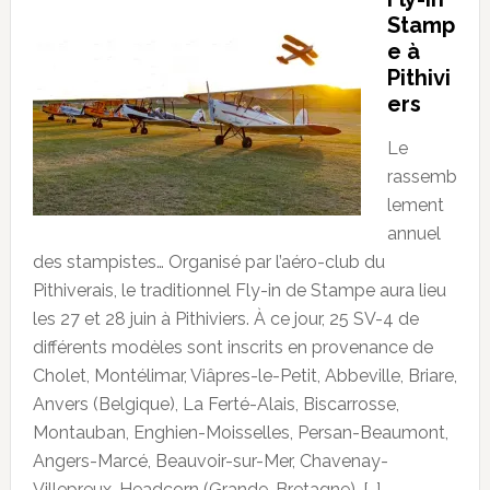
Stamp
e à
Pithivi
ers
Le
rassemb
lement
annuel
des stampistes… Organisé par l’aéro-club du
Pithiverais, le traditionnel Fly-in de Stampe aura lieu
les 27 et 28 juin à Pithiviers. À ce jour, 25 SV-4 de
différents modèles sont inscrits en provenance de
Cholet, Montélimar, Viâpres-le-Petit, Abbeville, Briare,
Anvers (Belgique), La Ferté-Alais, Biscarrosse,
Montauban, Enghien-Moisselles, Persan-Beaumont,
Angers-Marcé, Beauvoir-sur-Mer, Chavenay-
Villepreux, Headcorn (Grande-Bretagne), […]