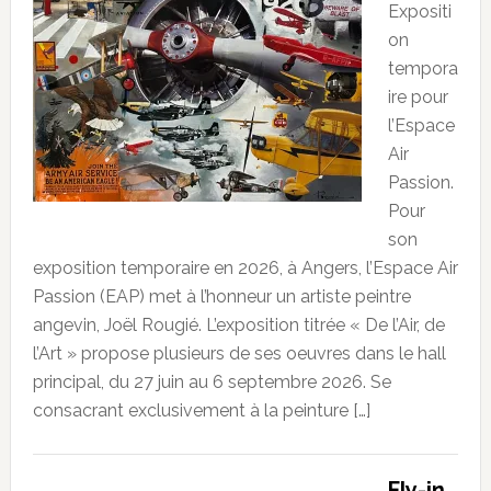
Expositi
on
tempora
ire pour
l’Espace
Air
Passion.
Pour
son
exposition temporaire en 2026, à Angers, l’Espace Air
Passion (EAP) met à l’honneur un artiste peintre
angevin, Joël Rougié. L’exposition titrée « De l’Air, de
l’Art » propose plusieurs de ses oeuvres dans le hall
principal, du 27 juin au 6 septembre 2026. Se
consacrant exclusivement à la peinture […]
Fly-in