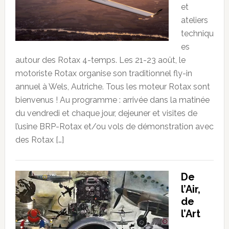
et
ateliers
techniqu
es
autour des Rotax 4-temps. Les 21-23 août, le
motoriste Rotax organise son traditionnel fly-in
annuel à Wels, Autriche. Tous les moteur Rotax sont
bienvenus ! Au programme : arrivée dans la matinée
du vendredi et chaque jour, dejeuner et visites de
l’usine BRP-Rotax et/ou vols de démonstration avec
des Rotax […]
De
l’Air,
de
l’Art