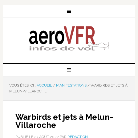
VOUS ÊTES ICI :
ACCUEIL
/
MANIFESTATIONS
/
WARBIRDS ET JETS À
MELUN-VILLAROCHE
Warbirds et jets à Melun-
Villaroche
PUBLIÉ LE
27 AOÛT 2022
PAR
RÉDACTION