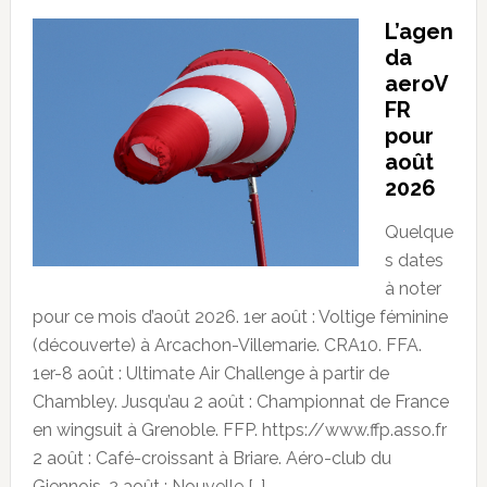
L’agen
da
aeroV
FR
pour
août
2026
Quelque
s dates
à noter
pour ce mois d’août 2026. 1er août : Voltige féminine
(découverte) à Arcachon-Villemarie. CRA10. FFA.
1er-8 août : Ultimate Air Challenge à partir de
Chambley. Jusqu’au 2 août : Championnat de France
en wingsuit à Grenoble. FFP. https://www.ffp.asso.fr
2 août : Café-croissant à Briare. Aéro-club du
Giennois. 2 août : Nouvelle […]