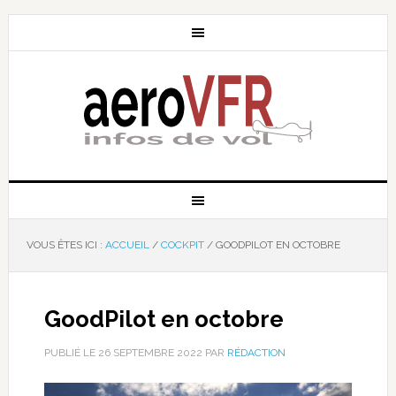
VOUS ÊTES ICI :
ACCUEIL
/
COCKPIT
/
GOODPILOT EN OCTOBRE
GoodPilot en octobre
PUBLIÉ LE
26 SEPTEMBRE 2022
PAR
RÉDACTION