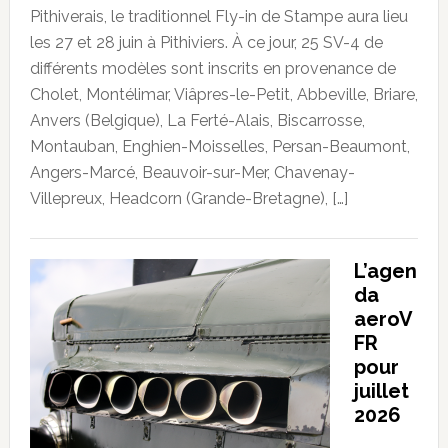
Pithiverais, le traditionnel Fly-in de Stampe aura lieu
les 27 et 28 juin à Pithiviers. À ce jour, 25 SV-4 de
différents modèles sont inscrits en provenance de
Cholet, Montélimar, Viâpres-le-Petit, Abbeville, Briare,
Anvers (Belgique), La Ferté-Alais, Biscarrosse,
Montauban, Enghien-Moisselles, Persan-Beaumont,
Angers-Marcé, Beauvoir-sur-Mer, Chavenay-
Villepreux, Headcorn (Grande-Bretagne), […]
L’agen
da
aeroV
FR
pour
juillet
2026