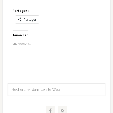
Partager :
Partager
J’aime ça :
chargement…