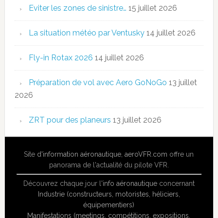
Eviter les zones de sinistre…
15 juillet 2026
La situation météo par Ventusky
14 juillet 2026
Fly-in Rotax 2026
14 juillet 2026
Préparation de vol avec Aero GoNoGo
13 juillet
2026
ZRT pour des planeurs
13 juillet 2026
Site
d'information aéronautique
,
aeroVFR.com
offre un
panorama de l'actualité du pilote VFR.
Découvrez chaque jour l'
info aéronautique
concernant
Industrie (constructeurs, motoristes, héliciers,
équipementiers)
Manifestations (meetings, compétitions, expositions,