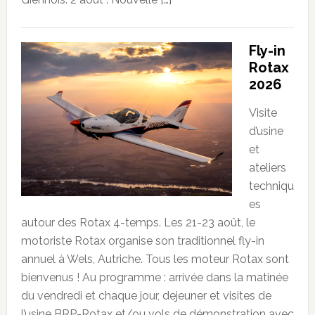
Fly-in
Rotax
2026
Visite
d’usine
et
ateliers
techniqu
es
autour des Rotax 4-temps. Les 21-23 août, le
motoriste Rotax organise son traditionnel fly-in
annuel à Wels, Autriche. Tous les moteur Rotax sont
bienvenus ! Au programme : arrivée dans la matinée
du vendredi et chaque jour, dejeuner et visites de
l’usine BRP-Rotax et/ou vols de démonstration avec