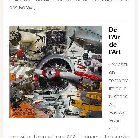
des Rotax […]
De
l’Air,
de
l’Art
Expositi
on
tempora
ire pour
l’Espace
Air
Passion.
Pour
son
exposition temporaire en 2026, à Angers, l’Espace Air