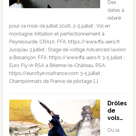
Des
dates à
retenir
pour ce mois de juillet 2026. 2-5 juillet : Vol en
montagne, initiation et perfectionnement à
Peyresourde. CRA10. FFA. https://www.ffa-aero.fr
Jusqu’au 3 juillet : Stage de voltige Advanced (avion)
à Besançon. FFA. https://www.ffa-aero.fr 3-5 juillet :
Euro Fly-in RSA à Brienne-le-Château. RSA.
https://euroflyin.rsafrance.com 3-5 juillet :
Championnats de France de pilotage […]
Drôles
de
vols…
Ou la