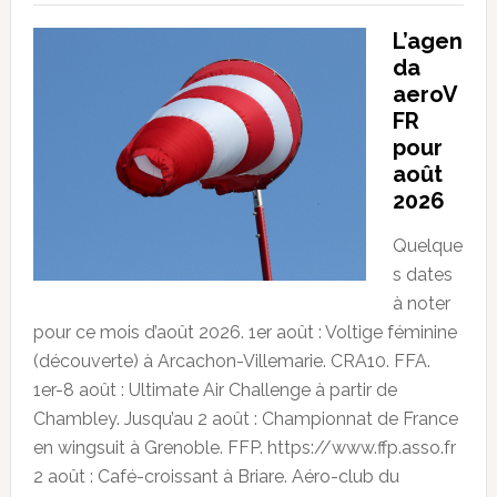
L’agen
da
aeroV
FR
pour
août
2026
Quelque
s dates
à noter
pour ce mois d’août 2026. 1er août : Voltige féminine
(découverte) à Arcachon-Villemarie. CRA10. FFA.
1er-8 août : Ultimate Air Challenge à partir de
Chambley. Jusqu’au 2 août : Championnat de France
en wingsuit à Grenoble. FFP. https://www.ffp.asso.fr
2 août : Café-croissant à Briare. Aéro-club du