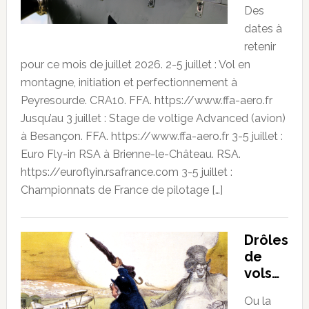
Des
dates à
retenir
pour ce mois de juillet 2026. 2-5 juillet : Vol en
montagne, initiation et perfectionnement à
Peyresourde. CRA10. FFA. https://www.ffa-aero.fr
Jusqu’au 3 juillet : Stage de voltige Advanced (avion)
à Besançon. FFA. https://www.ffa-aero.fr 3-5 juillet :
Euro Fly-in RSA à Brienne-le-Château. RSA.
https://euroflyin.rsafrance.com 3-5 juillet :
Championnats de France de pilotage […]
Drôles
de
vols…
Ou la