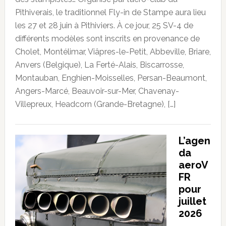
Pithiverais, le traditionnel Fly-in de Stampe aura lieu
les 27 et 28 juin à Pithiviers. À ce jour, 25 SV-4 de
différents modèles sont inscrits en provenance de
Cholet, Montélimar, Viâpres-le-Petit, Abbeville, Briare,
Anvers (Belgique), La Ferté-Alais, Biscarrosse,
Montauban, Enghien-Moisselles, Persan-Beaumont,
Angers-Marcé, Beauvoir-sur-Mer, Chavenay-
Villepreux, Headcorn (Grande-Bretagne), […]
L’agen
da
aeroV
FR
pour
juillet
2026