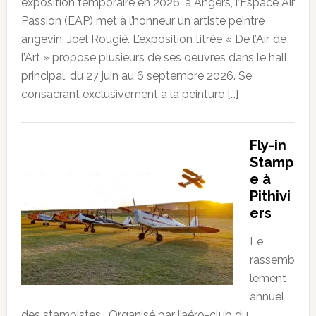
exposition temporaire en 2026, à Angers, l’Espace Air
Passion (EAP) met à l’honneur un artiste peintre
angevin, Joël Rougié. L’exposition titrée « De l’Air, de
l’Art » propose plusieurs de ses oeuvres dans le hall
principal, du 27 juin au 6 septembre 2026. Se
consacrant exclusivement à la peinture […]
Fly-in
Stamp
e à
Pithivi
ers
Le
rassemb
lement
annuel
des stampistes… Organisé par l’aéro-club du