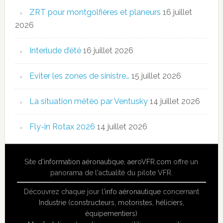
ZRT pour montgolfières et planeurs
16 juillet
2026
Interlude d’été
16 juillet 2026
Eviter les zones de sinistre…
15 juillet 2026
La situation météo par Ventusky
14 juillet 2026
Fly-in Rotax 2026
14 juillet 2026
Site
d'information aéronautique
,
aeroVFR.com
offre un
panorama de l'actualité du pilote VFR.
Découvrez chaque jour l'
info aéronautique
concernant
Industrie (constructeurs, motoristes, héliciers,
équipementiers)