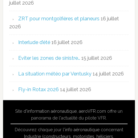
juillet 2026
ZRT pour montgolfières et planeurs
16 juillet
2026
Interlude d’été
16 juillet 2026
Eviter les zones de sinistre…
15 juillet 2026
La situation météo par Ventusky
14 juillet 2026
Fly-in Rotax 2026
14 juillet 2026
Site
d'information aéronautique
,
aeroVFR.com
offre un
panorama de l'actualité du pilote VFR.
Découvrez chaque jour l'
info aéronautique
concernant
Industrie (constructeurs, motoristes, héliciers,