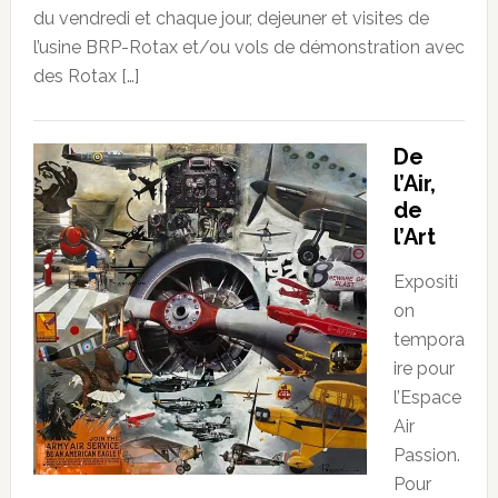
du vendredi et chaque jour, dejeuner et visites de
l’usine BRP-Rotax et/ou vols de démonstration avec
des Rotax […]
De
l’Air,
de
l’Art
Expositi
on
tempora
ire pour
l’Espace
Air
Passion.
Pour