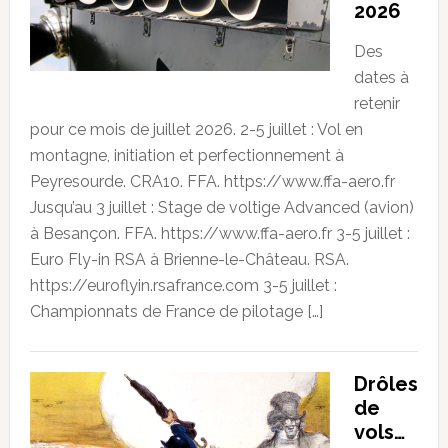
2026
Des
dates à
retenir
pour ce mois de juillet 2026. 2-5 juillet : Vol en
montagne, initiation et perfectionnement à
Peyresourde. CRA10. FFA. https://www.ffa-aero.fr
Jusqu’au 3 juillet : Stage de voltige Advanced (avion)
à Besançon. FFA. https://www.ffa-aero.fr 3-5 juillet :
Euro Fly-in RSA à Brienne-le-Château. RSA.
https://euroflyin.rsafrance.com 3-5 juillet :
Championnats de France de pilotage […]
Drôles
de
vols…