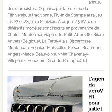
annuel
des stampistes… Organisé par l’aéro-club du
Pithiverais, le traditionnel Fly-in de Stampe aura lieu
les 27 et 28 juin à Pithiviers. À ce jour, 25 SV-4 de
différents modèles sont inscrits en provenance de
Cholet, Montélimar, Viâpres-le-Petit, Abbeville, Briare,
Anvers (Belgique), La Ferté-Alais, Biscarrosse,
Montauban, Enghien-Moisselles, Persan-Beaumont,
Angers-Marcé, Beauvoir-sur-Mer, Chavenay-
Villepreux, Headcorn (Grande-Bretagne), […]
L’agen
da
aeroV
FR
pour
juillet