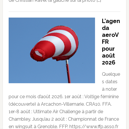
de Christian Ravel (à gauche sur la photo […]
L’agen
da
aeroV
FR
pour
août
2026
Quelque
s dates
à noter
pour ce mois d’août 2026. 1er août : Voltige féminine
(découverte) à Arcachon-Villemarie. CRA10. FFA.
1er-8 août : Ultimate Air Challenge à partir de
Chambley. Jusqu’au 2 août : Championnat de France
en wingsuit à Grenoble. FFP. https://www.ffp.asso.fr