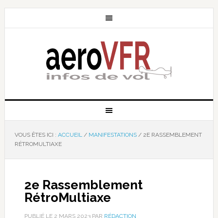
VOUS ÊTES ICI :
ACCUEIL
/
MANIFESTATIONS
/
2E RASSEMBLEMENT
RÉTROMULTIAXE
2e Rassemblement
RétroMultiaxe
PUBLIÉ LE
2 MARS 2023
PAR
RÉDACTION