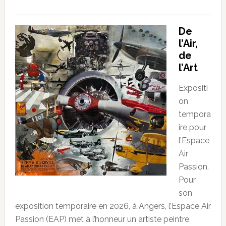
De
l’Air,
de
l’Art
Expositi
on
tempora
ire pour
l’Espace
Air
Passion.
Pour
son
exposition temporaire en 2026, à Angers, l’Espace Air
Passion (EAP) met à l’honneur un artiste peintre