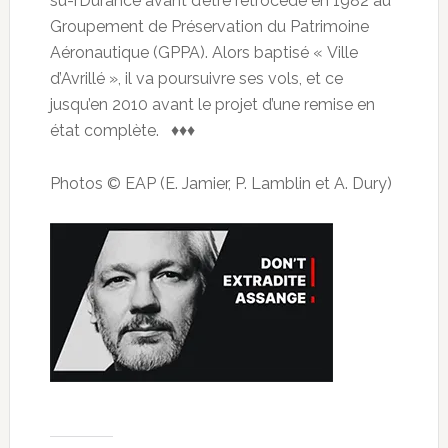
su-rDurance avant d’être rétrocédé en 1982 au
Groupement de Préservation du Patrimoine
Aéronautique (GPPA). Alors baptisé « Ville
d’Avrillé », il va poursuivre ses vols, et ce
jusqu’en 2010 avant le projet d’une remise en
état complète. ♦♦♦
Photos © EAP (E. Jamier, P. Lamblin et A. Dury)