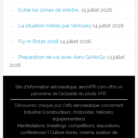
Eviter les zones de sinistre…
15 juillet 2026
La situation météo par Ventusky
14 juillet 2026
Fly-in Rotax 2026
14 juillet 2026
Préparation de vol avec Aero GoNoGo
13 juillet
2026
Site
d'information aéronautique
,
aeroVFR.com
offre un
panorama de l'actualité du pilote VFR.
Découvrez chaque jour l'
info aéronautique
concernant
Industrie (constructeurs, motoristes, héliciers,
équipementiers)
Manifestations (meetings, compétitions, expositions,
conférences)
|
Culture (livres, cinéma, aviation de