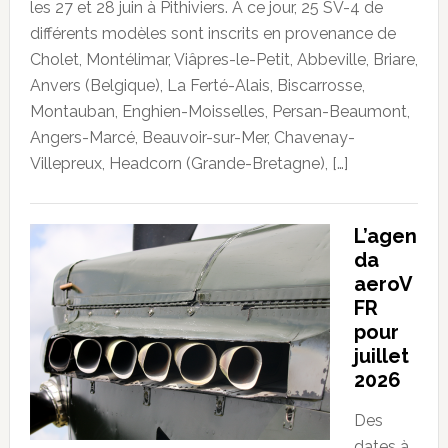
les 27 et 28 juin à Pithiviers. À ce jour, 25 SV-4 de
différents modèles sont inscrits en provenance de
Cholet, Montélimar, Viâpres-le-Petit, Abbeville, Briare,
Anvers (Belgique), La Ferté-Alais, Biscarrosse,
Montauban, Enghien-Moisselles, Persan-Beaumont,
Angers-Marcé, Beauvoir-sur-Mer, Chavenay-
Villepreux, Headcorn (Grande-Bretagne), […]
L’agen
da
aeroV
FR
pour
juillet
2026
Des
dates à