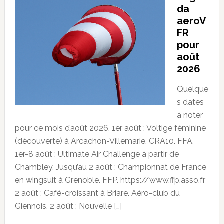
da
aeroV
FR
pour
août
2026
Quelque
s dates
à noter
pour ce mois d’août 2026. 1er août : Voltige féminine
(découverte) à Arcachon-Villemarie. CRA10. FFA.
1er-8 août : Ultimate Air Challenge à partir de
Chambley. Jusqu’au 2 août : Championnat de France
en wingsuit à Grenoble. FFP. https://www.ffp.asso.fr
2 août : Café-croissant à Briare. Aéro-club du
Giennois. 2 août : Nouvelle […]