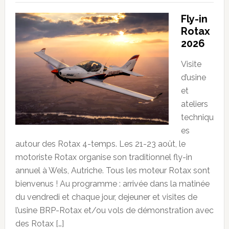
Fly-in
Rotax
2026
Visite
d’usine
et
ateliers
techniqu
es
autour des Rotax 4-temps. Les 21-23 août, le
motoriste Rotax organise son traditionnel fly-in
annuel à Wels, Autriche. Tous les moteur Rotax sont
bienvenus ! Au programme : arrivée dans la matinée
du vendredi et chaque jour, dejeuner et visites de
l’usine BRP-Rotax et/ou vols de démonstration avec
des Rotax […]