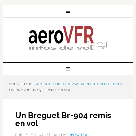
VOUS ÊTES ICI :
ACCUEIL
/
HISTOIRE
/
AVIATION DE COLLECTION
/
UN BREGUET BR-904 REMIS EN VOL
Un Breguet Br-904 remis
en vol
PUBLIÉ LE
2 JUILLET 2023
PAR
RÉDACTION