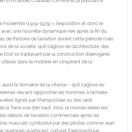
orien Emmanuel Chadeau (Le rêve et la puissance.
a modernité (1919-1939 », l’exposition et donc le
 avec une nouvelle dynamique née après la fin du
as de l’histoire de l’aviation durant cette période mais
ns de la société, qu’il s’agisse de l’architecture, des
le tout se traduisant par la construction d’aérogares
tilisés dans le mobilier en s’inspirant de la
t aussi le domaine de la vitesse – qu’il s’agisse du
ériennes devant rapprocher les hommes à l’échelle
velles lignes par l’Aéropostale ou des raids
 la Terre vue d’en haut. Ainsi, le monde aérien est
(les débuts de l’aviation commerciale après les
e très masculin symbolisé par des pilotes comme Jean
quelques aviatrices), culturel (l’aéronautique