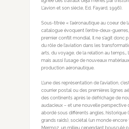
lignée des travaux déjà menés par l’hist
L’avion et son siècle, Ed. Fayard, 1996).
Sous-titrée « l’aéronautique au coeur de l
catalogue évoquent l’entre-deux-guerres,
premier conflit mondial. Il ne s’agit donc p
du rôle de l’aviation dans les transformatio
arts, du voyage, de la relation au temps… 
mais aussi l’usage de nouveaux matériaux u
production aéronautique.
L’une des représentation de l’aviation, c’es
courrier postal ou des premières lignes a
des continents après le défrichage de nou
audacieux – et une nouvelle perspective de
abordé sous différents angles, historique 
grands raids), sociétal (un monde encor
Mermoz, un milieu cependant bousculé par 