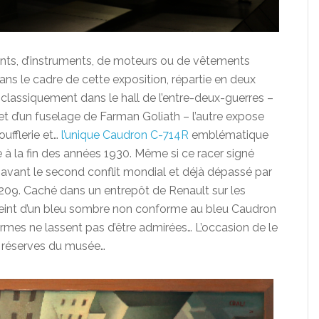
ents, d’instruments, de moteurs ou de vêtements
ans le cadre de cette exposition, répartie en deux
 classiquement dans le hall de l’entre-deux-guerres –
 et d’un fuselage de Farman Goliath – l’autre expose
oufflerie et…
l’unique Caudron C-714R
emblématique
à la fin des années 1930. Même si ce racer signé
é avant le second conflit mondial et déjà dépassé par
209. Caché dans un entrepôt de Renault sur les
eint d’un bleu sombre non conforme au bleu Caudron
ormes ne lassent pas d’être admirées… L’occasion de le
s réserves du musée…