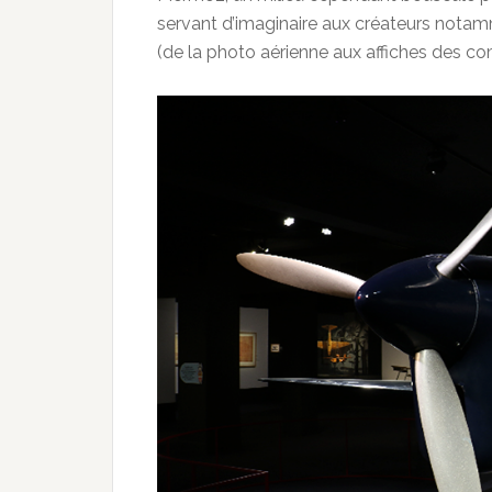
servant d’imaginaire aux créateurs nota
(de la photo aérienne aux affiches des co