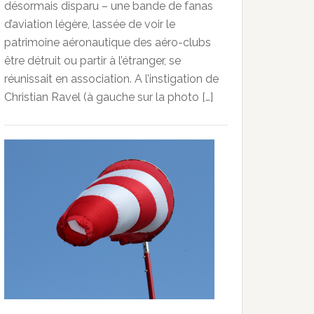
désormais disparu – une bande de fanas
d’aviation légère, lassée de voir le
patrimoine aéronautique des aéro-clubs
être détruit ou partir à l’étranger, se
réunissait en association. A l’instigation de
Christian Ravel (à gauche sur la photo […]