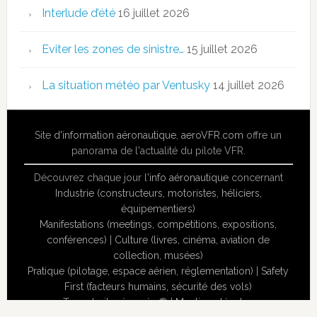
Interlude d’été
16 juillet 2026
Eviter les zones de sinistre…
15 juillet 2026
La situation météo par Ventusky
14 juillet 2026
Site
d'information aéronautique
,
aeroVFR.com
offre un
panorama de l'actualité du pilote VFR.
Découvrez chaque jour l'
info aéronautique
concernant
Industrie (constructeurs, motoristes, héliciers,
équipementiers)
Manifestations (meetings, compétitions, expositions,
conférences)
|
Culture (livres, cinéma, aviation de
collection, musées)
Pratique (pilotage, espace aérien, réglementation)
|
Safety
First (facteurs humains, sécurité des vols)
Tous droits réservés ® |
Mentions légales