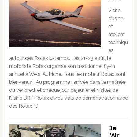
Visite
d’usine
et
ateliers
techniqu
es
autour des Rotax 4-temps. Les 21-23 août, le
motoriste Rotax organise son traditionnel fly-in
annuel à Wels, Autriche. Tous les moteur Rotax sont
bienvenus ! Au programme : arrivée dans la matinée
du vendredi et chaque jour, dejeuner et visites de
l’usine BRP-Rotax et/ou vols de démonstration avec
des Rotax […]
De
l’Air,