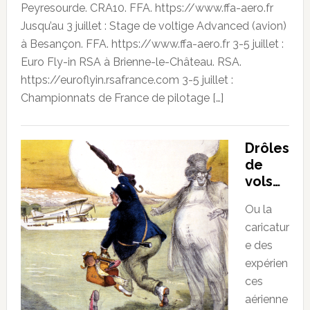
Peyresourde. CRA10. FFA. https://www.ffa-aero.fr
Jusqu’au 3 juillet : Stage de voltige Advanced (avion)
à Besançon. FFA. https://www.ffa-aero.fr 3-5 juillet :
Euro Fly-in RSA à Brienne-le-Château. RSA.
https://euroflyin.rsafrance.com 3-5 juillet :
Championnats de France de pilotage […]
Drôles
de
vols…
Ou la
caricatur
e des
expérien
ces
aérienne