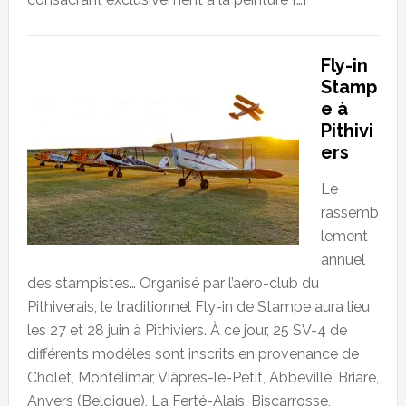
Fly-in
Stamp
e à
Pithivi
ers
Le
rassemb
lement
annuel
des stampistes… Organisé par l’aéro-club du
Pithiverais, le traditionnel Fly-in de Stampe aura lieu
les 27 et 28 juin à Pithiviers. À ce jour, 25 SV-4 de
différents modèles sont inscrits en provenance de
Cholet, Montélimar, Viâpres-le-Petit, Abbeville, Briare,
Anvers (Belgique), La Ferté-Alais, Biscarrosse,