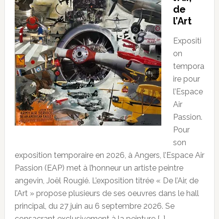
de
l’Art
Expositi
on
tempora
ire pour
l’Espace
Air
Passion.
Pour
son
exposition temporaire en 2026, à Angers, l’Espace Air
Passion (EAP) met à l’honneur un artiste peintre
angevin, Joël Rougié. L’exposition titrée « De l’Air, de
l’Art » propose plusieurs de ses oeuvres dans le hall
principal, du 27 juin au 6 septembre 2026. Se
consacrant exclusivement à la peinture […]