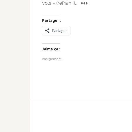
vols » (refrain !)… ♦♦♦
Partager :
Partager
J’aime ça :
chargement…