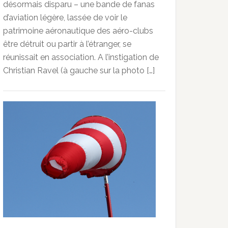
désormais disparu – une bande de fanas
d’aviation légère, lassée de voir le
patrimoine aéronautique des aéro-clubs
être détruit ou partir à l’étranger, se
réunissait en association. A l’instigation de
Christian Ravel (à gauche sur la photo […]