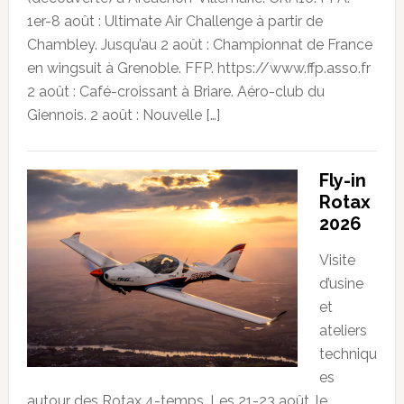
1er-8 août : Ultimate Air Challenge à partir de
Chambley. Jusqu’au 2 août : Championnat de France
en wingsuit à Grenoble. FFP. https://www.ffp.asso.fr
2 août : Café-croissant à Briare. Aéro-club du
Giennois. 2 août : Nouvelle […]
Fly-in
Rotax
2026
Visite
d’usine
et
ateliers
techniqu
es
autour des Rotax 4-temps. Les 21-23 août, le