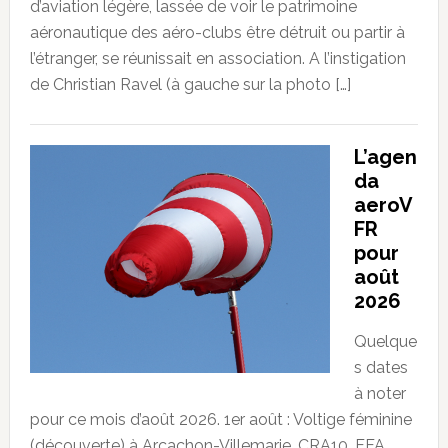
d’aviation légère, lassée de voir le patrimoine
aéronautique des aéro-clubs être détruit ou partir à
l’étranger, se réunissait en association. A l’instigation
de Christian Ravel (à gauche sur la photo […]
L’agen
da
aeroV
FR
pour
août
2026
Quelque
s dates
à noter
pour ce mois d’août 2026. 1er août : Voltige féminine
(découverte) à Arcachon-Villemarie. CRA10. FFA.