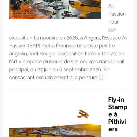
Air
Passion.
Pour
son
exposition temporaire en 2026, à Angers, l’Espace Air
Passion (EAP) met à l’honneur un artiste peintre
angevin, Joël Rougié. L’exposition titrée « De l’Air, de
l’Art » propose plusieurs de ses oeuvres dans le hall
principal, du 27 juin au 6 septembre 2026. Se
consacrant exclusivement à la peinture […]
Fly-in
Stamp
e à
Pithivi
ers