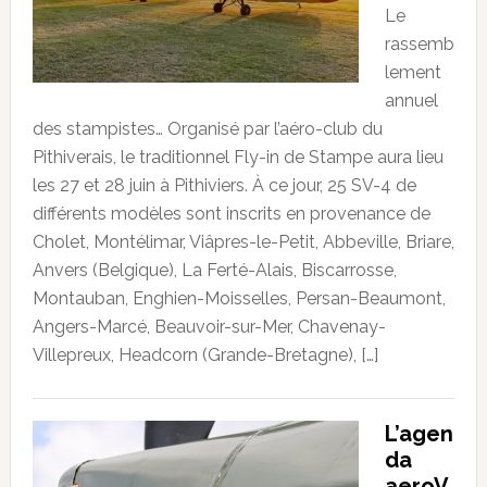
Le
rassemb
lement
annuel
des stampistes… Organisé par l’aéro-club du
Pithiverais, le traditionnel Fly-in de Stampe aura lieu
les 27 et 28 juin à Pithiviers. À ce jour, 25 SV-4 de
différents modèles sont inscrits en provenance de
Cholet, Montélimar, Viâpres-le-Petit, Abbeville, Briare,
Anvers (Belgique), La Ferté-Alais, Biscarrosse,
Montauban, Enghien-Moisselles, Persan-Beaumont,
Angers-Marcé, Beauvoir-sur-Mer, Chavenay-
Villepreux, Headcorn (Grande-Bretagne), […]
L’agen
da
aeroV