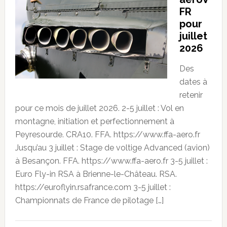
FR
pour
juillet
2026
Des
dates à
retenir
pour ce mois de juillet 2026. 2-5 juillet : Vol en
montagne, initiation et perfectionnement à
Peyresourde. CRA10. FFA. https://www.ffa-aero.fr
Jusqu’au 3 juillet : Stage de voltige Advanced (avion)
à Besançon. FFA. https://www.ffa-aero.fr 3-5 juillet :
Euro Fly-in RSA à Brienne-le-Château. RSA.
https://euroflyin.rsafrance.com 3-5 juillet :
Championnats de France de pilotage […]