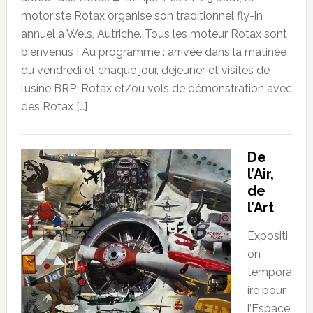
motoriste Rotax organise son traditionnel fly-in
annuel à Wels, Autriche. Tous les moteur Rotax sont
bienvenus ! Au programme : arrivée dans la matinée
du vendredi et chaque jour, dejeuner et visites de
l’usine BRP-Rotax et/ou vols de démonstration avec
des Rotax […]
De
l’Air,
de
l’Art
Expositi
on
tempora
ire pour
l’Espace