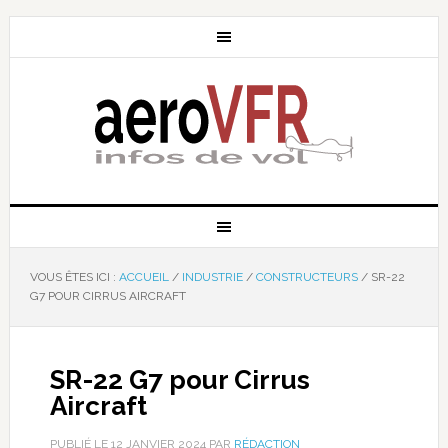
VOUS ÊTES ICI :
ACCUEIL
/
INDUSTRIE
/
CONSTRUCTEURS
/
SR-22
G7 POUR CIRRUS AIRCRAFT
SR-22 G7 pour Cirrus
Aircraft
PUBLIÉ LE
12 JANVIER 2024
PAR
RÉDACTION