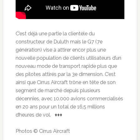
C’est déjà une partie la clientèle du
constructeur de Duluth mais le G7 (7e
génération) vise à attirer encor plus une
nouvelle population de clients utilisateurs d’un
nouveau mode de transport rapide plus que
des pilotes attirés par la 3e dimension. C’est
ainsi que Cirrus Aircraft trône en tête de son
segment de marché depuis plusieurs
décennies, avec 10.000 avions commercialisés
en 20 ans pour un total de 16,5 millions
d’heures de vol. ♦♦♦
Photos © Cirrus Aircraft