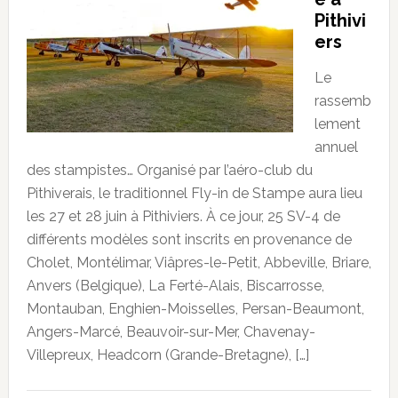
Pithivi
ers
Le
rassemb
lement
annuel
des stampistes… Organisé par l’aéro-club du
Pithiverais, le traditionnel Fly-in de Stampe aura lieu
les 27 et 28 juin à Pithiviers. À ce jour, 25 SV-4 de
différents modèles sont inscrits en provenance de
Cholet, Montélimar, Viâpres-le-Petit, Abbeville, Briare,
Anvers (Belgique), La Ferté-Alais, Biscarrosse,
Montauban, Enghien-Moisselles, Persan-Beaumont,
Angers-Marcé, Beauvoir-sur-Mer, Chavenay-
Villepreux, Headcorn (Grande-Bretagne), […]