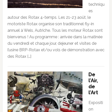
techniqu
es
autour des Rotax 4-temps. Les 21-23 août, le
motoriste Rotax organise son traditionnel fly-in
annuel à Wels, Autriche. Tous les moteur Rotax sont
bienvenus ! Au programme : arrivée dans la matinée
du vendredi et chaque jour, dejeuner et visites de
l’usine BRP-Rotax et/ou vols de démonstration avec
des Rotax […]
De
l’Air,
de
l’Art
Expositi
on