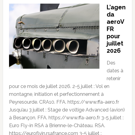
L’agen
da
aeroV
FR
pour
juillet
2026
Des
dates à
retenir
pour ce mois de juillet 2026. 2-5 juillet : Vol en
montagne, initiation et perfectionnement à
Peyresourde. CRA10. FFA. https://www.ffa-aero.fr
Jusqu’au 3 juillet : Stage de voltige Advanced (avion)
à Besançon. FFA. https://www.ffa-aero.fr 3-5 juillet :
Euro Fly-in RSA à Brienne-le-Château. RSA.
https://euroflyin.rsafrance.com 3-5 juillet :