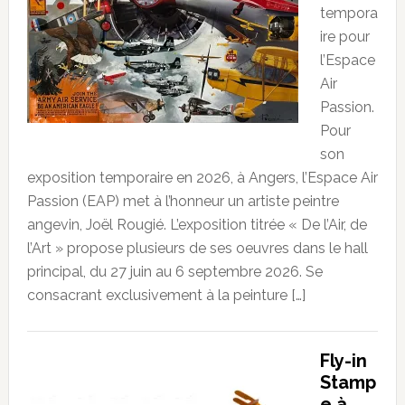
tempora
ire pour
l’Espace
Air
Passion.
Pour
son
exposition temporaire en 2026, à Angers, l’Espace Air
Passion (EAP) met à l’honneur un artiste peintre
angevin, Joël Rougié. L’exposition titrée « De l’Air, de
l’Art » propose plusieurs de ses oeuvres dans le hall
principal, du 27 juin au 6 septembre 2026. Se
consacrant exclusivement à la peinture […]
Fly-in
Stamp
e à