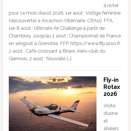
à noter
pour ce mois d’août 2026. 1er août : Voltige féminine
(découverte) à Arcachon-Villemarie. CRA10. FFA.
1er-8 août : Ultimate Air Challenge à partir de
Chambley. Jusqu’au 2 août : Championnat de France
en wingsuit à Grenoble. FFP. https://www.ffp.asso.fr
2 août : Café-croissant à Briare. Aéro-club du
Giennois. 2 août : Nouvelle […]
Fly-in
Rotax
2026
Visite
d’usine
et
ateliers