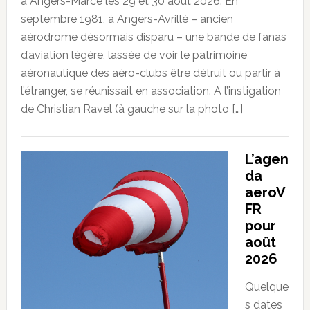
à Angers-Marcé les 29 et 30 août 2026. En
septembre 1981, à Angers-Avrillé – ancien
aérodrome désormais disparu – une bande de fanas
d’aviation légère, lassée de voir le patrimoine
aéronautique des aéro-clubs être détruit ou partir à
l’étranger, se réunissait en association. A l’instigation
de Christian Ravel (à gauche sur la photo […]
L’agen
da
aeroV
FR
pour
août
2026
Quelque
s dates