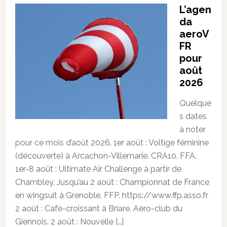
L’agen
da
aeroV
FR
pour
août
2026
Quelque
s dates
à noter
pour ce mois d’août 2026. 1er août : Voltige féminine
(découverte) à Arcachon-Villemarie. CRA10. FFA.
1er-8 août : Ultimate Air Challenge à partir de
Chambley. Jusqu’au 2 août : Championnat de France
en wingsuit à Grenoble. FFP. https://www.ffp.asso.fr
2 août : Café-croissant à Briare. Aéro-club du
Giennois. 2 août : Nouvelle […]