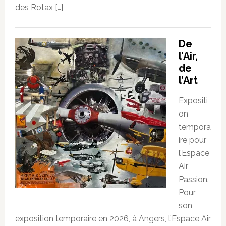
des Rotax […]
De
l’Air,
de
l’Art
Expositi
on
tempora
ire pour
l’Espace
Air
Passion.
Pour
son
exposition temporaire en 2026, à Angers, l’Espace Air