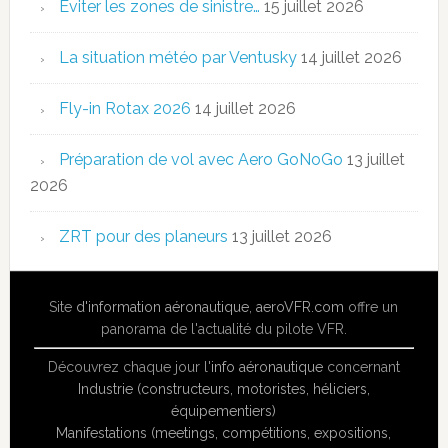
Eviter les zones de sinistre…
15 juillet 2026
La situation météo par Ventusky
14 juillet 2026
Fly-in Rotax 2026
14 juillet 2026
Préparation de vol avec Aero GoNoGo
13 juillet
2026
ZRT pour des planeurs
13 juillet 2026
Site
d'information aéronautique
,
aeroVFR.com
offre un
panorama de l'actualité du pilote VFR.
Découvrez chaque jour l'
info aéronautique
concernant
Industrie (constructeurs, motoristes, héliciers,
équipementiers)
Manifestations (meetings, compétitions, expositions,