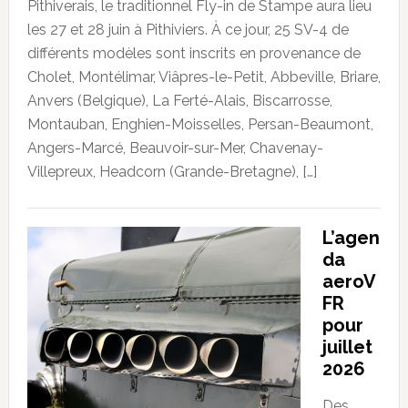
Pithiverais, le traditionnel Fly-in de Stampe aura lieu
les 27 et 28 juin à Pithiviers. À ce jour, 25 SV-4 de
différents modèles sont inscrits en provenance de
Cholet, Montélimar, Viâpres-le-Petit, Abbeville, Briare,
Anvers (Belgique), La Ferté-Alais, Biscarrosse,
Montauban, Enghien-Moisselles, Persan-Beaumont,
Angers-Marcé, Beauvoir-sur-Mer, Chavenay-
Villepreux, Headcorn (Grande-Bretagne), […]
L’agen
da
aeroV
FR
pour
juillet
2026
Des