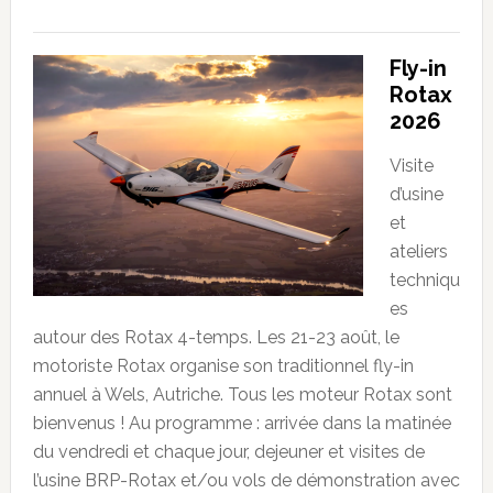
Fly-in
Rotax
2026
Visite
d’usine
et
ateliers
techniqu
es
autour des Rotax 4-temps. Les 21-23 août, le
motoriste Rotax organise son traditionnel fly-in
annuel à Wels, Autriche. Tous les moteur Rotax sont
bienvenus ! Au programme : arrivée dans la matinée
du vendredi et chaque jour, dejeuner et visites de
l’usine BRP-Rotax et/ou vols de démonstration avec