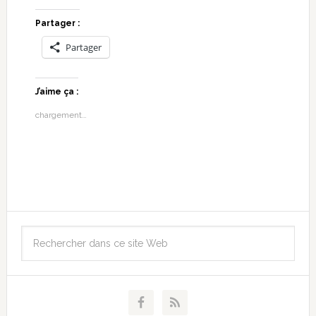
Partager :
Partager
J’aime ça :
chargement…