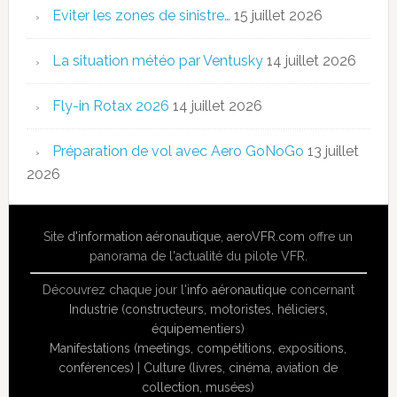
Eviter les zones de sinistre…
15 juillet 2026
La situation météo par Ventusky
14 juillet 2026
Fly-in Rotax 2026
14 juillet 2026
Préparation de vol avec Aero GoNoGo
13 juillet
2026
Site
d'information aéronautique
,
aeroVFR.com
offre un
panorama de l'actualité du pilote VFR.
Découvrez chaque jour l'
info aéronautique
concernant
Industrie (constructeurs, motoristes, héliciers,
équipementiers)
Manifestations (meetings, compétitions, expositions,
conférences)
|
Culture (livres, cinéma, aviation de
collection, musées)