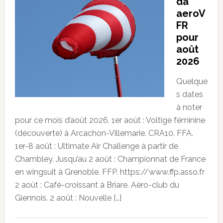
da
aeroV
FR
pour
août
2026
Quelque
s dates
à noter
pour ce mois d’août 2026. 1er août : Voltige féminine
(découverte) à Arcachon-Villemarie. CRA10. FFA.
1er-8 août : Ultimate Air Challenge à partir de
Chambley. Jusqu’au 2 août : Championnat de France
en wingsuit à Grenoble. FFP. https://www.ffp.asso.fr
2 août : Café-croissant à Briare. Aéro-club du
Giennois. 2 août : Nouvelle […]