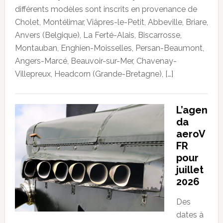
différents modèles sont inscrits en provenance de
Cholet, Montélimar, Viâpres-le-Petit, Abbeville, Briare,
Anvers (Belgique), La Ferté-Alais, Biscarrosse,
Montauban, Enghien-Moisselles, Persan-Beaumont,
Angers-Marcé, Beauvoir-sur-Mer, Chavenay-
Villepreux, Headcorn (Grande-Bretagne), […]
L’agen
da
aeroV
FR
pour
juillet
2026
Des
dates à