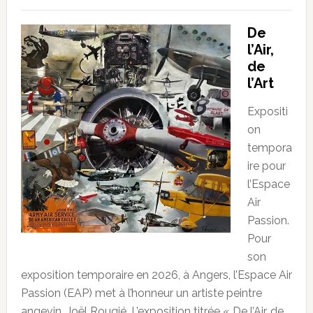
De
l’Air,
de
l’Art
Expositi
on
tempora
ire pour
l’Espace
Air
Passion.
Pour
son
exposition temporaire en 2026, à Angers, l’Espace Air
Passion (EAP) met à l’honneur un artiste peintre
angevin, Joël Rougié. L’exposition titrée « De l’Air, de