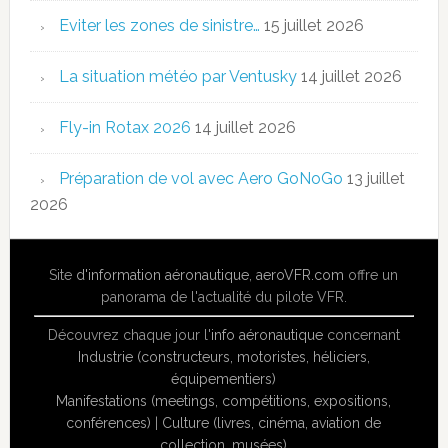
Eviter les zones de sinistre…
15 juillet 2026
La situation météo par Ventusky
14 juillet 2026
Fly-in Rotax 2026
14 juillet 2026
Préparation de vol avec Aero GoNoGo
13 juillet
2026
Site
d'information aéronautique
,
aeroVFR.com
offre un
panorama de l'actualité du pilote VFR.
Découvrez chaque jour l'
info aéronautique
concernant
Industrie (constructeurs, motoristes, héliciers,
équipementiers)
Manifestations (meetings, compétitions, expositions,
conférences)
|
Culture (livres, cinéma, aviation de
collection, musées)