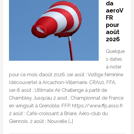
da
aeroV
FR
pour
août
2026
Quelque
s dates
à noter
pour ce mois d’août 2026. 1er août : Voltige féminine
(découverte) à Arcachon-Villemarie. CRA10. FFA.
1er-8 août : Ultimate Air Challenge à partir de
Chambley. Jusqu’au 2 août : Championnat de France
en wingsuit à Grenoble. FFP. https://www.ffp.asso.fr
2 août : Café-croissant à Briare. Aéro-club du
Giennois. 2 août : Nouvelle […]