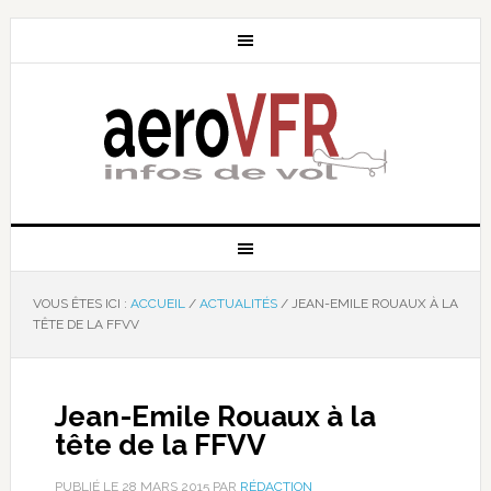
VOUS ÊTES ICI :
ACCUEIL
/
ACTUALITÉS
/
JEAN-EMILE ROUAUX À LA
TÊTE DE LA FFVV
Jean-Emile Rouaux à la
tête de la FFVV
PUBLIÉ LE
28 MARS 2015
PAR
RÉDACTION