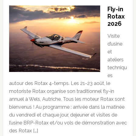
Fly-in
Rotax
2026
Visite
d’usine
et
ateliers
techniqu
es
autour des Rotax 4-temps. Les 21-23 août, le
motoriste Rotax organise son traditionnel fly-in
annuel à Wels, Autriche. Tous les moteur Rotax sont
bienvenus ! Au programme : arrivée dans la matinée
du vendredi et chaque jour, dejeuner et visites de
l’usine BRP-Rotax et/ou vols de démonstration avec
des Rotax […]