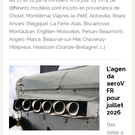
les 27 et 28 juin à Pithiviers. À ce jour, 25 SV-4 de
différents modèles sont inscrits en provenance de
Cholet, Montélimar, Viâpres-le-Petit, Abbeville, Briare,
Anvers (Belgique), La Ferté-Alais, Biscarrosse,
Montauban, Enghien-Moisselles, Persan-Beaumont,
Angers-Marcé, Beauvoir-sur-Mer, Chavenay-
Villepreux, Headcorn (Grande-Bretagne), […]
L’agen
da
aeroV
FR
pour
juillet
2026
Des
dates à