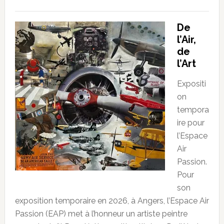
De
l’Air,
de
l’Art
Expositi
on
tempora
ire pour
l’Espace
Air
Passion.
Pour
son
exposition temporaire en 2026, à Angers, l’Espace Air
Passion (EAP) met à l’honneur un artiste peintre