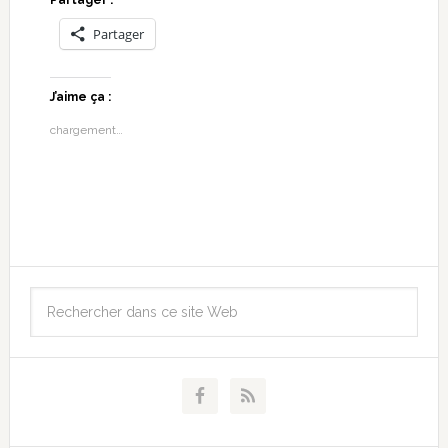
Partager :
Partager
J’aime ça :
chargement…