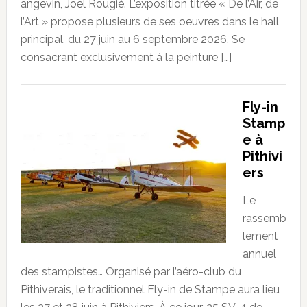
angevin, Joël Rougié. L’exposition titrée « De l’Air, de
l’Art » propose plusieurs de ses oeuvres dans le hall
principal, du 27 juin au 6 septembre 2026. Se
consacrant exclusivement à la peinture […]
Fly-in
Stamp
e à
Pithivi
ers
Le
rassemb
lement
annuel
des stampistes… Organisé par l’aéro-club du
Pithiverais, le traditionnel Fly-in de Stampe aura lieu