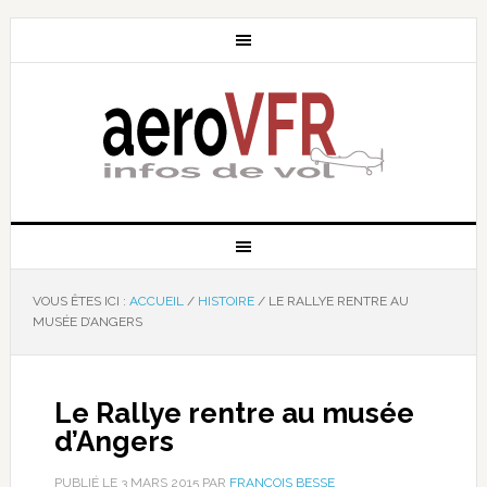
VOUS ÊTES ICI :
ACCUEIL
/
HISTOIRE
/
LE RALLYE RENTRE AU
MUSÉE D’ANGERS
Le Rallye rentre au musée
d’Angers
PUBLIÉ LE
3 MARS 2015
PAR
FRANÇOIS BESSE