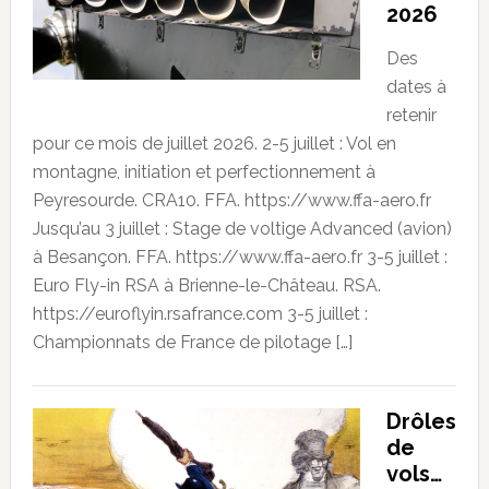
2026
Des
dates à
retenir
pour ce mois de juillet 2026. 2-5 juillet : Vol en
montagne, initiation et perfectionnement à
Peyresourde. CRA10. FFA. https://www.ffa-aero.fr
Jusqu’au 3 juillet : Stage de voltige Advanced (avion)
à Besançon. FFA. https://www.ffa-aero.fr 3-5 juillet :
Euro Fly-in RSA à Brienne-le-Château. RSA.
https://euroflyin.rsafrance.com 3-5 juillet :
Championnats de France de pilotage […]
Drôles
de
vols…