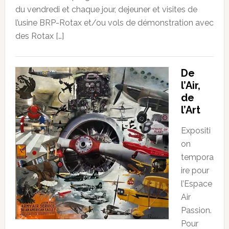
du vendredi et chaque jour, dejeuner et visites de
l’usine BRP-Rotax et/ou vols de démonstration avec
des Rotax […]
De
l’Air,
de
l’Art
Expositi
on
tempora
ire pour
l’Espace
Air
Passion.
Pour