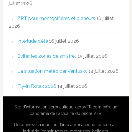
juillet 2026
ZRT pour montgolfières et planeurs
16 juillet
2026
Interlude d’été
16 juillet 2026
Eviter les zones de sinistre…
15 juillet 2026
La situation météo par Ventusky
14 juillet 2026
Fly-in Rotax 2026
14 juillet 2026
Site
d'information aéronautique
,
aeroVFR.com
offre un
panorama de l'actualité du pilote VFR.
Découvrez chaque jour l'
info aéronautique
concernant
Industrie (constructeurs, motoristes, héliciers,