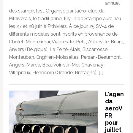
annuel
des stampistes… Organisé par l’aéro-club du
Pithiverais, le traditionnel Fly-in de Stampe aura lieu
les 27 et 28 juin à Pithiviers. À ce jour, 25 SV-4 de
différents modèles sont inscrits en provenance de
Cholet, Montélimar, Viâpres-le-Petit, Abbeville, Briare,
Anvers (Belgique), La Ferté-Alais, Biscarrosse,
Montauban, Enghien-Moisselles, Persan-Beaumont,
Angers-Marcé, Beauvoir-sur-Mer, Chavenay-
Villepreux, Headcorn (Grande-Bretagne), […]
L’agen
da
aeroV
FR
pour
juillet