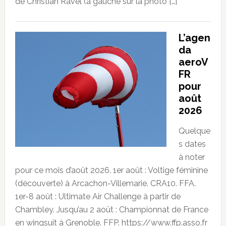
de Christian Ravel (à gauche sur la photo […]
L’agen
da
aeroV
FR
pour
août
2026
Quelque
s dates
à noter
pour ce mois d’août 2026. 1er août : Voltige féminine
(découverte) à Arcachon-Villemarie. CRA10. FFA.
1er-8 août : Ultimate Air Challenge à partir de
Chambley. Jusqu’au 2 août : Championnat de France
en wingsuit à Grenoble. FFP. https://www.ffp.asso.fr