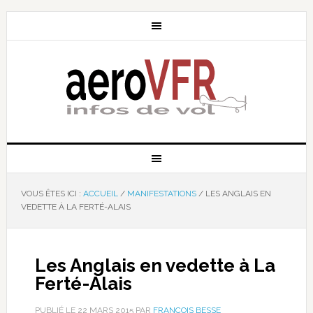
VOUS ÊTES ICI :
ACCUEIL
/
MANIFESTATIONS
/
LES ANGLAIS EN
VEDETTE À LA FERTÉ-ALAIS
Les Anglais en vedette à La
Ferté-Alais
PUBLIÉ LE
22 MARS 2015
PAR
FRANÇOIS BESSE