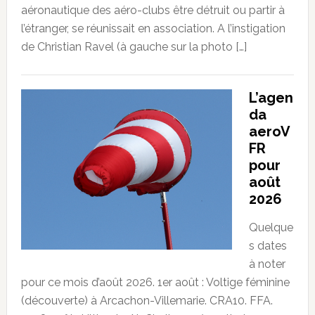
aéronautique des aéro-clubs être détruit ou partir à
l’étranger, se réunissait en association. A l’instigation
de Christian Ravel (à gauche sur la photo […]
L’agen
da
aeroV
FR
pour
août
2026
Quelque
s dates
à noter
pour ce mois d’août 2026. 1er août : Voltige féminine
(découverte) à Arcachon-Villemarie. CRA10. FFA.