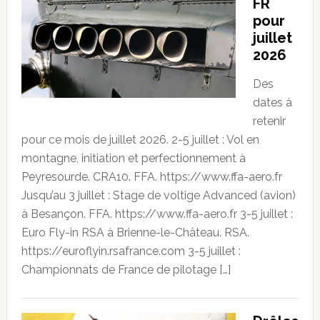
FR
pour
juillet
2026
Des
dates à
retenir
pour ce mois de juillet 2026. 2-5 juillet : Vol en
montagne, initiation et perfectionnement à
Peyresourde. CRA10. FFA. https://www.ffa-aero.fr
Jusqu’au 3 juillet : Stage de voltige Advanced (avion)
à Besançon. FFA. https://www.ffa-aero.fr 3-5 juillet :
Euro Fly-in RSA à Brienne-le-Château. RSA.
https://euroflyin.rsafrance.com 3-5 juillet :
Championnats de France de pilotage […]