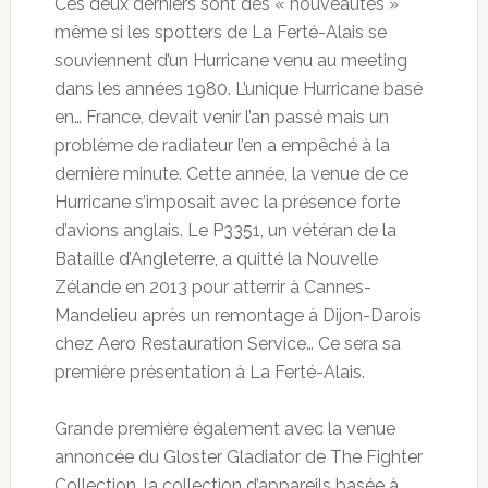
Ces deux derniers sont des « nouveautés »
même si les spotters de La Ferté-Alais se
souviennent d’un Hurricane venu au meeting
dans les années 1980. L’unique Hurricane basé
en… France, devait venir l’an passé mais un
problème de radiateur l’en a empêché à la
dernière minute. Cette année, la venue de ce
Hurricane s’imposait avec la présence forte
d’avions anglais. Le P3351, un vétéran de la
Bataille d’Angleterre, a quitté la Nouvelle
Zélande en 2013 pour atterrir à Cannes-
Mandelieu après un remontage à Dijon-Darois
chez Aero Restauration Service… Ce sera sa
première présentation à La Ferté-Alais.
Grande première également avec la venue
annoncée du Gloster Gladiator de The Fighter
Collection, la collection d’appareils basée à