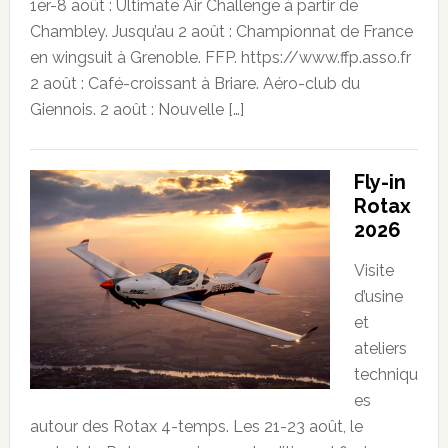
1er-8 août : Ultimate Air Challenge à partir de
Chambley. Jusqu’au 2 août : Championnat de France
en wingsuit à Grenoble. FFP. https://www.ffp.asso.fr
2 août : Café-croissant à Briare. Aéro-club du
Giennois. 2 août : Nouvelle […]
Fly-in
Rotax
2026
Visite
d’usine
et
ateliers
techniqu
es
autour des Rotax 4-temps. Les 21-23 août, le