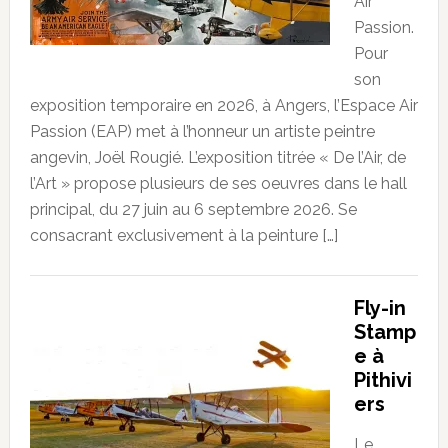
Air
Passion.
Pour
son
exposition temporaire en 2026, à Angers, l’Espace Air
Passion (EAP) met à l’honneur un artiste peintre
angevin, Joël Rougié. L’exposition titrée « De l’Air, de
l’Art » propose plusieurs de ses oeuvres dans le hall
principal, du 27 juin au 6 septembre 2026. Se
consacrant exclusivement à la peinture […]
Fly-in
Stamp
e à
Pithivi
ers
Le