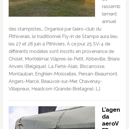
rassemb
lement
annuel
des stampistes… Organisé par l’aéro-club du
Pithiverais, le traditionnel Fly-in de Stampe aura lieu
les 27 et 28 juin à Pithiviers. À ce jour, 25 SV-4 de
différents modèles sont inscrits en provenance de
Cholet, Montélimar, Viâpres-le-Petit, Abbeville, Briare,
Anvers (Belgique), La Ferté-Alais, Biscarrosse,
Montauban, Enghien-Moisselles, Persan-Beaumont,
Angers-Marcé, Beauvoir-sur-Mer, Chavenay-
Villepreux, Headcorn (Grande-Bretagne), […]
L’agen
da
aeroV