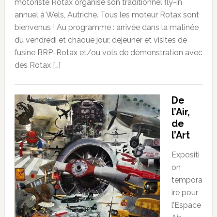
motoriste Rotax organise son traditionnel fly-in
annuel à Wels, Autriche. Tous les moteur Rotax sont
bienvenus ! Au programme : arrivée dans la matinée
du vendredi et chaque jour, dejeuner et visites de
l’usine BRP-Rotax et/ou vols de démonstration avec
des Rotax […]
De
l’Air,
de
l’Art
Expositi
on
tempora
ire pour
l’Espace