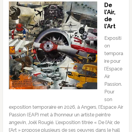
De
l’Air,
de
l’Art
Expositi
on
tempora
ire pour
l’Espace
Air
Passion.
Pour
son
exposition temporaire en 2026, à Angers, l’Espace Air
Passion (EAP) met à l’honneur un artiste peintre
angevin, Joël Rougié. L’exposition titrée « De l’Air, de
l’Art » propose plusieurs de ses oeuvres dans le hall