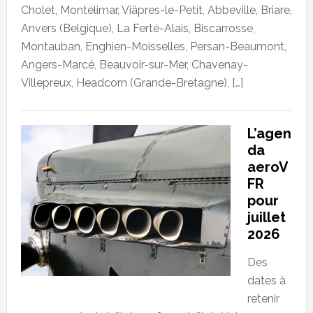
Cholet, Montélimar, Viâpres-le-Petit, Abbeville, Briare,
Anvers (Belgique), La Ferté-Alais, Biscarrosse,
Montauban, Enghien-Moisselles, Persan-Beaumont,
Angers-Marcé, Beauvoir-sur-Mer, Chavenay-
Villepreux, Headcorn (Grande-Bretagne), […]
L’agen
da
aeroV
FR
pour
juillet
2026
Des
dates à
retenir