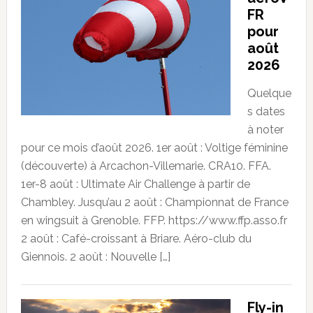
FR
pour
août
2026
Quelque
s dates
à noter
pour ce mois d’août 2026. 1er août : Voltige féminine
(découverte) à Arcachon-Villemarie. CRA10. FFA.
1er-8 août : Ultimate Air Challenge à partir de
Chambley. Jusqu’au 2 août : Championnat de France
en wingsuit à Grenoble. FFP. https://www.ffp.asso.fr
2 août : Café-croissant à Briare. Aéro-club du
Giennois. 2 août : Nouvelle […]
Fly-in