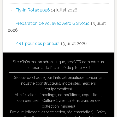
Fly-in Rotax 2026
14 juillet 2026
Préparation de vol avec Aero GoNoGo
13 juillet
2026
ZRT pour des planeurs
13 juillet 2026
Site
d'information aéronautique
,
aeroVFR.com
offre un
panorama de l'actualité du pilote VFR.
Découvrez chaque jour l'
info aéronautique
concernant
Industrie (constructeurs, motoristes, héliciers,
équipementiers)
Manifestations (meetings, compétitions, expositions,
conférences)
|
Culture (livres, cinéma, aviation de
collection, musées)
Pratique (pilotage, espace aérien, réglementation)
|
Safety