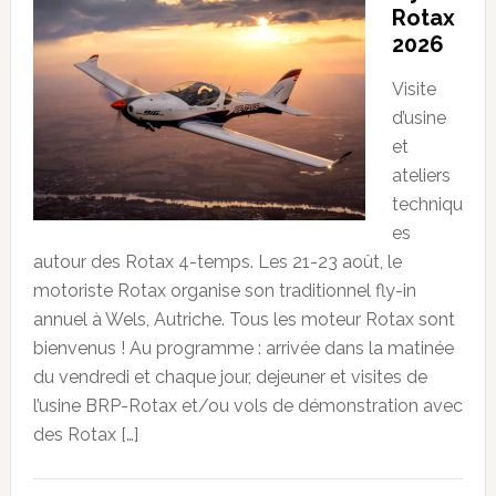
Rotax
2026
Visite
d’usine
et
ateliers
techniqu
es
autour des Rotax 4-temps. Les 21-23 août, le
motoriste Rotax organise son traditionnel fly-in
annuel à Wels, Autriche. Tous les moteur Rotax sont
bienvenus ! Au programme : arrivée dans la matinée
du vendredi et chaque jour, dejeuner et visites de
l’usine BRP-Rotax et/ou vols de démonstration avec
des Rotax […]