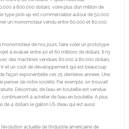
000 à 800.000 dollars, voire plus d’un million de
ule type pick-up est commercialisé autour de 50.000
’imaginer un monomoteur vendu entre 60.000 et 80.000
 monomoteur de nos jours, faire voler un prototype
rojet à évaluer entre 40 et 60 millions de dollars. Il n’y
 avec des machines vendues 60.000 à 80.000 dollars,
nt et un coût de développement qui est beaucoup
de façon exponentielle ces 25 dernières années. Une
e penser de notre société. Par exemple, on trouvait
gratuite. Désormais, de l’eau en bouteille est vendue
 continueront à acheter de l’eau en bouteille. A plus
lus de 4 dollars le gallon US d’eau qui est aussi
r l’évolution actuelle de l’industrie américaine de