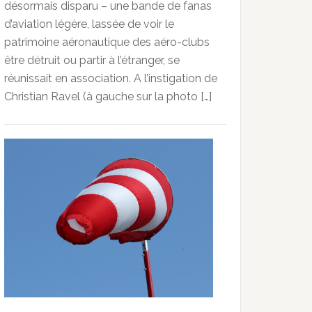
désormais disparu – une bande de fanas
d’aviation légère, lassée de voir le
patrimoine aéronautique des aéro-clubs
être détruit ou partir à l’étranger, se
réunissait en association. A l’instigation de
Christian Ravel (à gauche sur la photo […]