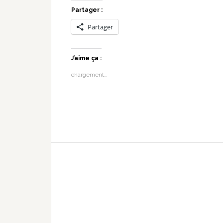
Partager :
Partager
J’aime ça :
chargement…