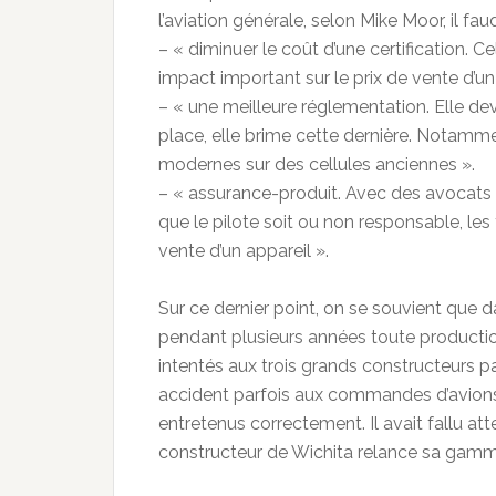
l’aviation générale, selon Mike Moor, il faud
– « diminuer le coût d’une certification. C
impact important sur le prix de vente d’un
– « une meilleure réglementation. Elle devr
place, elle brime cette dernière. Notamm
modernes sur des cellules anciennes ».
– « assurance-produit. Avec des avocats t
que le pilote soit ou non responsable, les
vente d’un appareil ».
Sur ce dernier point, on se souvient que 
pendant plusieurs années toute producti
intentés aux trois grands constructeurs pa
accident parfois aux commandes d’avions 
entretenus correctement. Il avait fallu at
constructeur de Wichita relance sa gamm