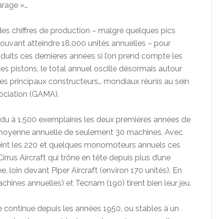
arage »…
des chiffres de production – malgré quelques pics
uvant atteindre 18.000 unités annuelles – pour
duits ces dernières années si l’on prend compte les
r les pistons, le total annuel oscille désormais autour
les principaux constructeurs… mondiaux réunis au sein
ociation (GAMA).
du à 1.500 exemplaires les deux premières années de
 moyenne annuelle de seulement 30 machines. Avec
nt les 220 et quelques monomoteurs annuels ces
rrus Aircraft qui trône en tête depuis plus d’une
, loin devant Piper Aircraft (environ 170 unités). En
hines annuelles) et Tecnam (190) tirent bien leur jeu.
se continue depuis les années 1950, ou stables à un