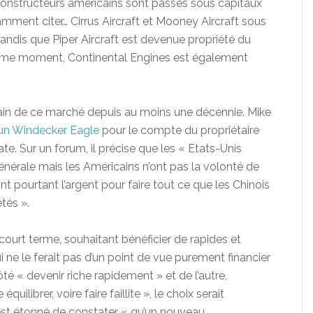
constructeurs américains sont passés sous capitaux
amment citer… Cirrus Aircraft et Mooney Aircraft sous
andis que Piper Aircraft est devenue propriété du
même moment, Continental Engines est également
in de ce marché depuis au moins une décennie. Mike
’un Windecker Eagle
pour le compte du propriétaire
te. Sur un forum, il précise que les « Etats-Unis
générale mais les Américains n’ont pas la volonté de
nt pourtant l’argent pour faire tout ce que les Chinois
tés ».
e court terme, souhaitant bénéficier de rapides et
 ne le ferait pas d’un point de vue purement financier
 côté « devenir riche rapidement » et de l’autre,
uilibrer, voire faire faillite », le choix serait
 est étonné de constater « qu’un nouveau