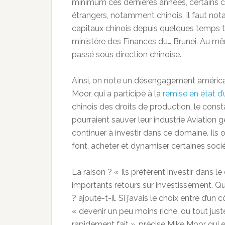
minimum ces dernières années, certains 
étrangers, notamment chinois. Il faut not
capitaux chinois depuis quelques temps t
ministère des Finances du… Brunei. Au 
passé sous direction chinoise.
Ainsi, on note un désengagement américa
Moor, qui a participé à la
remise en état d
chinois des droits de production, le consta
pourraient sauver leur industrie Aviation 
continuer à investir dans ce domaine. Ils o
font, acheter et dynamiser certaines socié
La raison ? « Ils préfèrent investir dans l
importants retours sur investissement. Qui
? ajoute-t-il. Si j’avais le choix entre d’un
« devenir un peu moins riche, ou tout juste éq
rapidement fait », précise Mike Moor qui