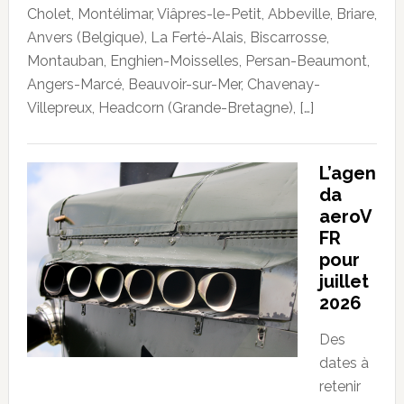
Cholet, Montélimar, Viâpres-le-Petit, Abbeville, Briare,
Anvers (Belgique), La Ferté-Alais, Biscarrosse,
Montauban, Enghien-Moisselles, Persan-Beaumont,
Angers-Marcé, Beauvoir-sur-Mer, Chavenay-
Villepreux, Headcorn (Grande-Bretagne), […]
L’agen
da
aeroV
FR
pour
juillet
2026
Des
dates à
retenir