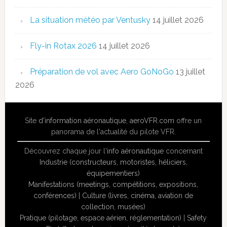
La situation météo par Ventusky
14 juillet 2026
Fly-in Rotax 2026
14 juillet 2026
Préparation de vol avec Aero GoNoGo
13 juillet
2026
Site
d'information aéronautique
,
aeroVFR.com
offre un
panorama de l'actualité du pilote VFR.
Découvrez chaque jour l'
info aéronautique
concernant
Industrie (constructeurs, motoristes, héliciers,
équipementiers)
Manifestations (meetings, compétitions, expositions,
conférences)
|
Culture (livres, cinéma, aviation de
collection, musées)
Pratique (pilotage, espace aérien, réglementation)
|
Safety