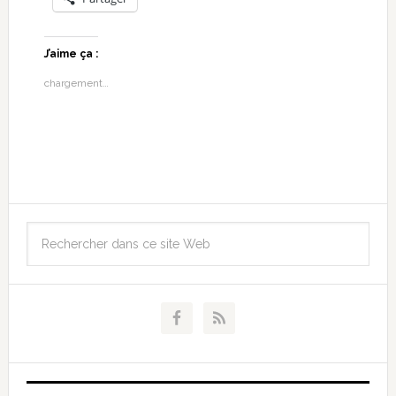
J’aime ça :
chargement…