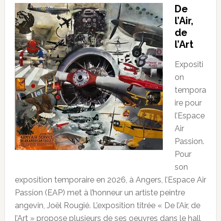
De
l’Air,
de
l’Art
Expositi
on
tempora
ire pour
l’Espace
Air
Passion.
Pour
son
exposition temporaire en 2026, à Angers, l’Espace Air
Passion (EAP) met à l’honneur un artiste peintre
angevin, Joël Rougié. L’exposition titrée « De l’Air, de
l’Art » propose plusieurs de ses oeuvres dans le hall