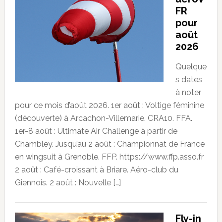
FR
pour
août
2026
Quelque
s dates
à noter
pour ce mois d’août 2026. 1er août : Voltige féminine
(découverte) à Arcachon-Villemarie. CRA10. FFA.
1er-8 août : Ultimate Air Challenge à partir de
Chambley. Jusqu’au 2 août : Championnat de France
en wingsuit à Grenoble. FFP. https://www.ffp.asso.fr
2 août : Café-croissant à Briare. Aéro-club du
Giennois. 2 août : Nouvelle […]
Fly-in