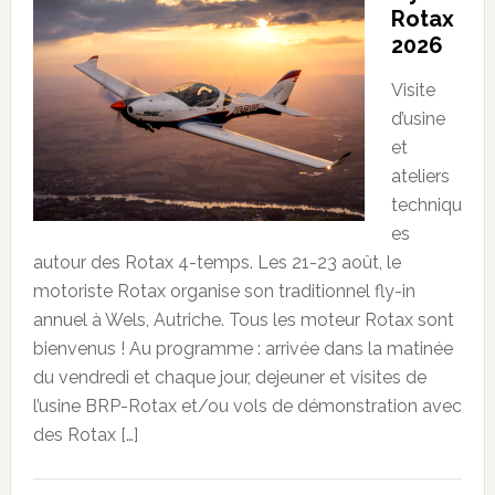
Rotax
2026
Visite
d’usine
et
ateliers
techniqu
es
autour des Rotax 4-temps. Les 21-23 août, le
motoriste Rotax organise son traditionnel fly-in
annuel à Wels, Autriche. Tous les moteur Rotax sont
bienvenus ! Au programme : arrivée dans la matinée
du vendredi et chaque jour, dejeuner et visites de
l’usine BRP-Rotax et/ou vols de démonstration avec
des Rotax […]