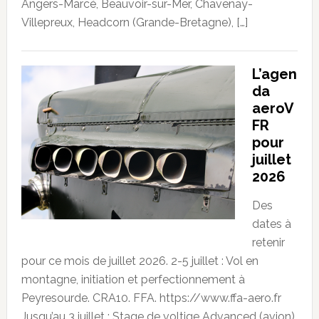
Angers-Marcé, Beauvoir-sur-Mer, Chavenay-
Villepreux, Headcorn (Grande-Bretagne), […]
L’agen
da
aeroV
FR
pour
juillet
2026
Des
dates à
retenir
pour ce mois de juillet 2026. 2-5 juillet : Vol en
montagne, initiation et perfectionnement à
Peyresourde. CRA10. FFA. https://www.ffa-aero.fr
Jusqu’au 3 juillet : Stage de voltige Advanced (avion)