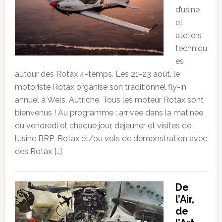
d’usine
et
ateliers
techniqu
es
autour des Rotax 4-temps. Les 21-23 août, le
motoriste Rotax organise son traditionnel fly-in
annuel à Wels, Autriche. Tous les moteur Rotax sont
bienvenus ! Au programme : arrivée dans la matinée
du vendredi et chaque jour, dejeuner et visites de
l’usine BRP-Rotax et/ou vols de démonstration avec
des Rotax […]
De
l’Air,
de