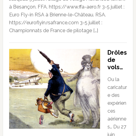
à Besançon. FFA. https://www.ffa-aero.fr 3-5 juillet :
Euro Fly-in RSA à Brienne-le-Château. RSA.
https://euroflyin.rsafrance.com 3-5 juillet :
Championnats de France de pilotage […]
Drôles
de
vols…
Ou la
caricatur
e des
expérien
ces
aérienne
s… Du 27
juin