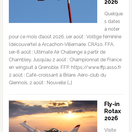
2026
Quelque
s dates
à noter
pour ce mois d’août 2026. 1er août : Voltige féminine
(découverte) à Arcachon-Villemarie. CRA10. FFA.
1er-8 août : Ultimate Air Challenge à partir de
Chambley. Jusqu’au 2 août : Championnat de France
en wingsuit à Grenoble. FFP. https://www.ffp.asso.fr
2 août : Café-croissant à Briare. Aéro-club du
Giennois. 2 août : Nouvelle […]
Fly-in
Rotax
2026
Visite