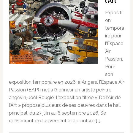
l’Art
Expositi
on
tempora
ire pour
l’Espace
Air
Passion.
Pour
son
exposition temporaire en 2026, à Angers, l’Espace Air
Passion (EAP) met à l’honneur un artiste peintre
angevin, Joël Rougié. L’exposition titrée « De l’Air, de
l’Art » propose plusieurs de ses oeuvres dans le hall
principal, du 27 juin au 6 septembre 2026. Se
consacrant exclusivement à la peinture […]