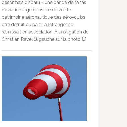
désormais disparu – une bande de fanas
d’aviation légère, lassée de voir le
patrimoine aéronautique des aéro-clubs
être détruit ou partir à l’étranger, se
réunissait en association. A l’instigation de
Christian Ravel (à gauche sur la photo […]