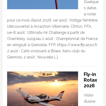
Quelque
s dates
à noter
pour ce mois d’août 2026. 1er août : Voltige féminine
(découverte) à Arcachon-Villemarie. CRA10. FFA.
1er-8 août : Ultimate Air Challenge à partir de
Chambley. Jusqu’au 2 août : Championnat de France
en wingsuit à Grenoble. FFP. https://www.ffp.asso.fr
2 août : Café-croissant à Briare. Aéro-club du
Giennois. 2 août : Nouvelle […]
Fly-in
Rotax
2026
Visite
d’usine