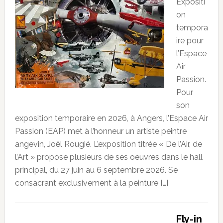
Expositi
on
tempora
ire pour
l’Espace
Air
Passion.
Pour
son
exposition temporaire en 2026, à Angers, l’Espace Air
Passion (EAP) met à l’honneur un artiste peintre
angevin, Joël Rougié. L’exposition titrée « De l’Air, de
l’Art » propose plusieurs de ses oeuvres dans le hall
principal, du 27 juin au 6 septembre 2026. Se
consacrant exclusivement à la peinture […]
Fly-in