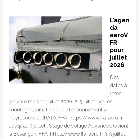
L’agen
da
aeroV
FR
pour
juillet
2026
Des
dates à
retenir
pour ce mois de juillet 2026. 2-5 juillet : Vol en
montagne, initiation et perfectionnement à
Peyresourde. CRA10. FFA. https://www.ffa-aero.fr
Jusqu’au 3 juillet : Stage de voltige Advanced (avion)
à Besançon. FFA. https://www.ffa-aero.fr 3-5 juillet :