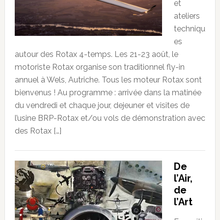
et
ateliers
techniqu
es
autour des Rotax 4-temps. Les 21-23 août, le
motoriste Rotax organise son traditionnel fly-in
annuel à Wels, Autriche. Tous les moteur Rotax sont
bienvenus ! Au programme : arrivée dans la matinée
du vendredi et chaque jour, dejeuner et visites de
l’usine BRP-Rotax et/ou vols de démonstration avec
des Rotax […]
De
l’Air,
de
l’Art