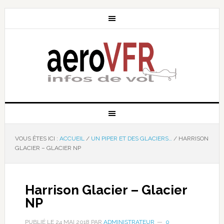
VOUS ÊTES ICI :
ACCUEIL
/
UN PIPER ET DES GLACIERS…
/
HARRISON
GLACIER – GLACIER NP
Harrison Glacier – Glacier
NP
PUBLIÉ LE
24 MAI 2018
PAR
ADMINISTRATEUR
0