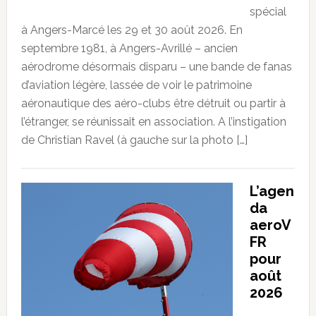
spécial
à Angers-Marcé les 29 et 30 août 2026. En
septembre 1981, à Angers-Avrillé – ancien
aérodrome désormais disparu – une bande de fanas
d’aviation légère, lassée de voir le patrimoine
aéronautique des aéro-clubs être détruit ou partir à
l’étranger, se réunissait en association. A l’instigation
de Christian Ravel (à gauche sur la photo […]
L’agen
da
aeroV
FR
pour
août
2026