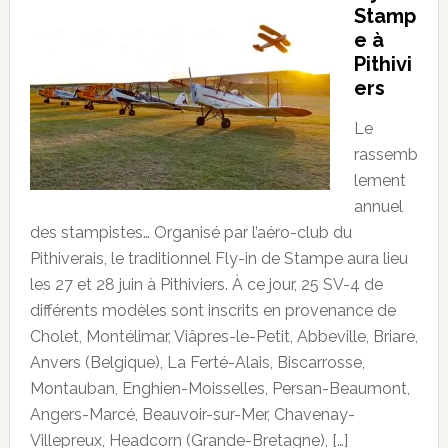
Stamp
e à
Pithivi
ers
Le
rassemb
lement
annuel
des stampistes… Organisé par l’aéro-club du
Pithiverais, le traditionnel Fly-in de Stampe aura lieu
les 27 et 28 juin à Pithiviers. À ce jour, 25 SV-4 de
différents modèles sont inscrits en provenance de
Cholet, Montélimar, Viâpres-le-Petit, Abbeville, Briare,
Anvers (Belgique), La Ferté-Alais, Biscarrosse,
Montauban, Enghien-Moisselles, Persan-Beaumont,
Angers-Marcé, Beauvoir-sur-Mer, Chavenay-
Villepreux, Headcorn (Grande-Bretagne), […]