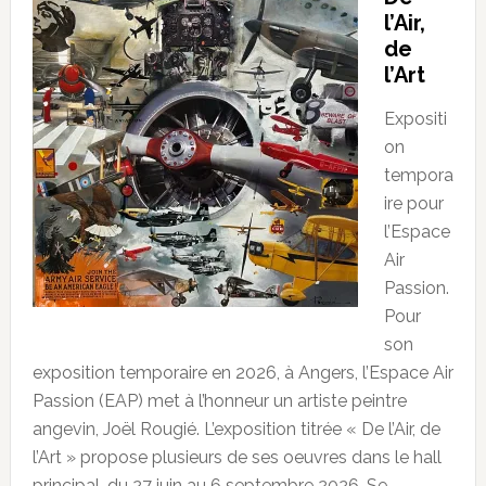
l’Air,
de
l’Art
Expositi
on
tempora
ire pour
l’Espace
Air
Passion.
Pour
son
exposition temporaire en 2026, à Angers, l’Espace Air
Passion (EAP) met à l’honneur un artiste peintre
angevin, Joël Rougié. L’exposition titrée « De l’Air, de
l’Art » propose plusieurs de ses oeuvres dans le hall
principal, du 27 juin au 6 septembre 2026. Se