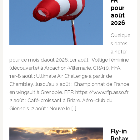
FR
pour
août
2026
Quelque
s dates
à noter
pour ce mois d’août 2026. 1er août : Voltige féminine
(découverte) à Arcachon-Villemarie. CRA10. FFA.
1er-8 août : Ultimate Air Challenge à partir de
Chambley. Jusqu’au 2 août : Championnat de France
en wingsuit à Grenoble. FFP. https://www.ffp.asso.fr
2 août : Café-croissant à Briare. Aéro-club du
Giennois. 2 août : Nouvelle […]
Fly-in
Rotax