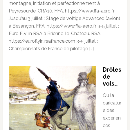
montagne, initiation et perfectionnement à
Peyresourde. CRA10. FFA. https://www.ffa-aero.fr
Jusqu’au 3 juillet : Stage de voltige Advanced (avion)
à Besançon. FFA. https://www.ffa-aero.fr 3-5 juillet :
Euro Fly-in RSA à Brienne-le-Château. RSA.
https://euroflyin.rsafrance.com 3-5 juillet :
Championnats de France de pilotage […]
Drôles
de
vols…
Ou la
caricatur
e des
expérien
ces