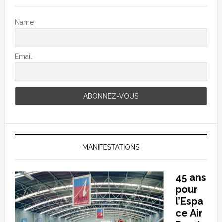
Name
Email
MANIFESTATIONS
45 ans
pour
l’Espa
ce Air