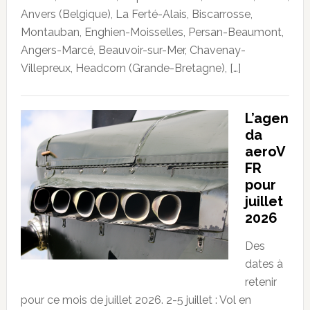
Anvers (Belgique), La Ferté-Alais, Biscarrosse,
Montauban, Enghien-Moisselles, Persan-Beaumont,
Angers-Marcé, Beauvoir-sur-Mer, Chavenay-
Villepreux, Headcorn (Grande-Bretagne), […]
L’agen
da
aeroV
FR
pour
juillet
2026
Des
dates à
retenir
pour ce mois de juillet 2026. 2-5 juillet : Vol en