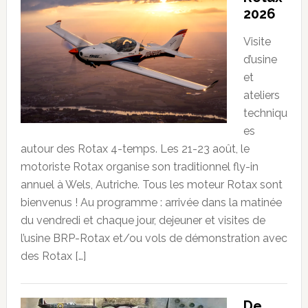
2026
Visite
d’usine
et
ateliers
techniqu
es
autour des Rotax 4-temps. Les 21-23 août, le
motoriste Rotax organise son traditionnel fly-in
annuel à Wels, Autriche. Tous les moteur Rotax sont
bienvenus ! Au programme : arrivée dans la matinée
du vendredi et chaque jour, dejeuner et visites de
l’usine BRP-Rotax et/ou vols de démonstration avec
des Rotax […]
De