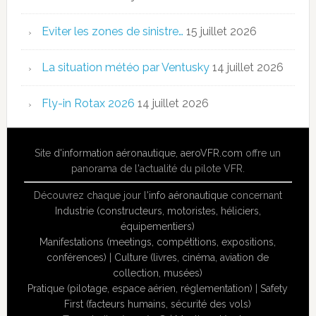
Eviter les zones de sinistre…
15 juillet 2026
La situation météo par Ventusky
14 juillet 2026
Fly-in Rotax 2026
14 juillet 2026
Site
d'information aéronautique
,
aeroVFR.com
offre un
panorama de l'actualité du pilote VFR.
Découvrez chaque jour l'
info aéronautique
concernant
Industrie (constructeurs, motoristes, héliciers,
équipementiers)
Manifestations (meetings, compétitions, expositions,
conférences)
|
Culture (livres, cinéma, aviation de
collection, musées)
Pratique (pilotage, espace aérien, réglementation)
|
Safety
First (facteurs humains, sécurité des vols)