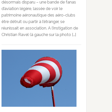
désormais disparu – une bande de fanas
d’aviation légère, lassée de voir le
patrimoine aéronautique des aéro-clubs
être détruit ou partir à l’étranger, se
réunissait en association. A l’instigation de
Christian Ravel (à gauche sur la photo […]