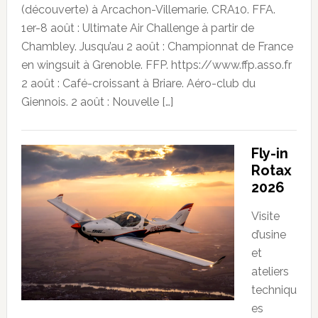
(découverte) à Arcachon-Villemarie. CRA10. FFA.
1er-8 août : Ultimate Air Challenge à partir de
Chambley. Jusqu’au 2 août : Championnat de France
en wingsuit à Grenoble. FFP. https://www.ffp.asso.fr
2 août : Café-croissant à Briare. Aéro-club du
Giennois. 2 août : Nouvelle […]
Fly-in
Rotax
2026
Visite
d’usine
et
ateliers
techniqu
es