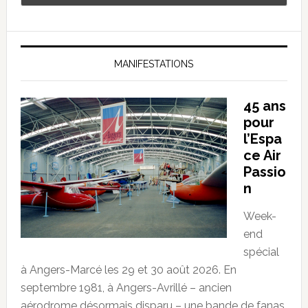
MANIFESTATIONS
45 ans
pour
l’Espa
ce Air
Passio
n
Week-
end
spécial
à Angers-Marcé les 29 et 30 août 2026. En
septembre 1981, à Angers-Avrillé – ancien
aérodrome désormais disparu – une bande de fanas