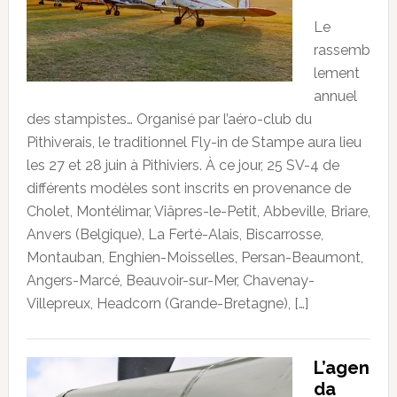
Le
rassemb
lement
annuel
des stampistes… Organisé par l’aéro-club du
Pithiverais, le traditionnel Fly-in de Stampe aura lieu
les 27 et 28 juin à Pithiviers. À ce jour, 25 SV-4 de
différents modèles sont inscrits en provenance de
Cholet, Montélimar, Viâpres-le-Petit, Abbeville, Briare,
Anvers (Belgique), La Ferté-Alais, Biscarrosse,
Montauban, Enghien-Moisselles, Persan-Beaumont,
Angers-Marcé, Beauvoir-sur-Mer, Chavenay-
Villepreux, Headcorn (Grande-Bretagne), […]
L’agen
da