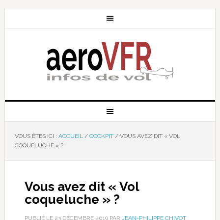
VOUS ÊTES ICI :
ACCUEIL
/
COCKPIT
/
VOUS AVEZ DIT « VOL
COQUELUCHE » ?
Vous avez dit « Vol
coqueluche » ?
PUBLIÉ LE
23 DÉCEMBRE 2019
PAR
JEAN-PHILIPPE CHIVOT