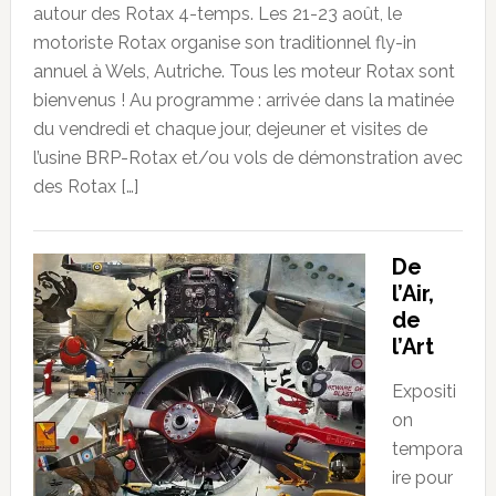
autour des Rotax 4-temps. Les 21-23 août, le
motoriste Rotax organise son traditionnel fly-in
annuel à Wels, Autriche. Tous les moteur Rotax sont
bienvenus ! Au programme : arrivée dans la matinée
du vendredi et chaque jour, dejeuner et visites de
l’usine BRP-Rotax et/ou vols de démonstration avec
des Rotax […]
De
l’Air,
de
l’Art
Expositi
on
tempora
ire pour