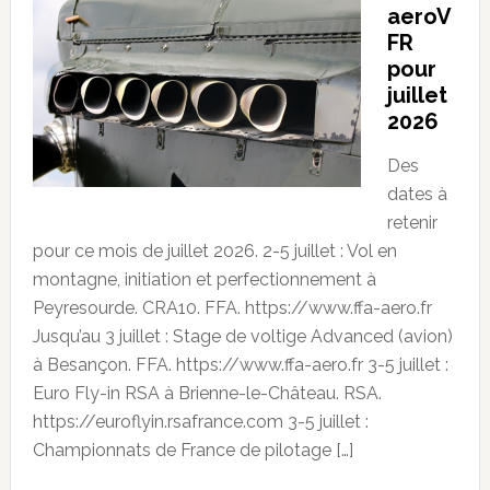
aeroV
FR
pour
juillet
2026
Des
dates à
retenir
pour ce mois de juillet 2026. 2-5 juillet : Vol en
montagne, initiation et perfectionnement à
Peyresourde. CRA10. FFA. https://www.ffa-aero.fr
Jusqu’au 3 juillet : Stage de voltige Advanced (avion)
à Besançon. FFA. https://www.ffa-aero.fr 3-5 juillet :
Euro Fly-in RSA à Brienne-le-Château. RSA.
https://euroflyin.rsafrance.com 3-5 juillet :
Championnats de France de pilotage […]