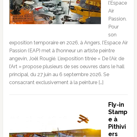
l’Espace
Air
Passion.
Pour
son
exposition temporaire en 2026, à Angers, l’Espace Air
Passion (EAP) met à l’honneur un artiste peintre
angevin, Joël Rougié. L’exposition titrée « De l’Air, de
l’Art » propose plusieurs de ses oeuvres dans le hall
principal, du 27 juin au 6 septembre 2026. Se
consacrant exclusivement à la peinture […]
Fly-in
Stamp
e à
Pithivi
ers