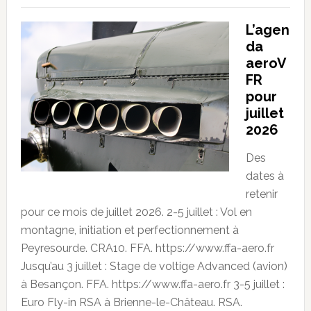
L’agen
da
aeroV
FR
pour
juillet
2026
Des
dates à
retenir
pour ce mois de juillet 2026. 2-5 juillet : Vol en
montagne, initiation et perfectionnement à
Peyresourde. CRA10. FFA. https://www.ffa-aero.fr
Jusqu’au 3 juillet : Stage de voltige Advanced (avion)
à Besançon. FFA. https://www.ffa-aero.fr 3-5 juillet :
Euro Fly-in RSA à Brienne-le-Château. RSA.