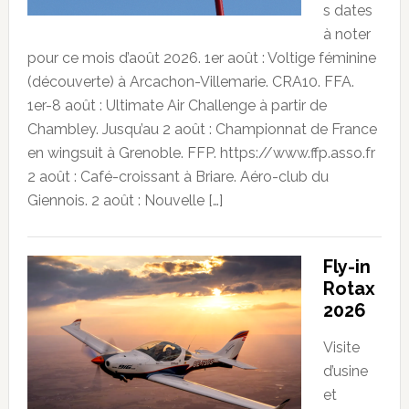
s dates
à noter
pour ce mois d’août 2026. 1er août : Voltige féminine
(découverte) à Arcachon-Villemarie. CRA10. FFA.
1er-8 août : Ultimate Air Challenge à partir de
Chambley. Jusqu’au 2 août : Championnat de France
en wingsuit à Grenoble. FFP. https://www.ffp.asso.fr
2 août : Café-croissant à Briare. Aéro-club du
Giennois. 2 août : Nouvelle […]
Fly-in
Rotax
2026
Visite
d’usine
et