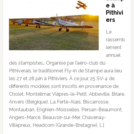
e à
Pithivi
ers
Le
rassemb
lement
annuel
des stampistes… Organisé par l’aéro-club du
Pithiverais, le traditionnel Fly-in de Stampe aura lieu
les 27 et 28 juin à Pithiviers. À ce jour, 25 SV-4 de
différents modèles sont inscrits en provenance de
Cholet, Montélimar, Viâpres-le-Petit, Abbeville, Briare,
Anvers (Belgique), La Ferté-Alais, Biscarrosse,
Montauban, Enghien-Moisselles, Persan-Beaumont,
Angers-Marcé, Beauvoir-sur-Mer, Chavenay-
Villepreux, Headcorn (Grande-Bretagne), […]