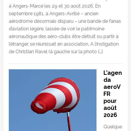
à Angers-Marcé les 29 et 30 août 2026. En
septembre 1981, à Angers-Avrillé – ancien
aérodrome désormais disparu – une bande de fanas
d’aviation légère, lassée de voir le patrimoine
aéronautique des aéro-clubs être détruit ou partir à
l’étranger, se réunissait en association. A l’instigation
de Christian Ravel (à gauche sur la photo […]
L’agen
da
aeroV
FR
pour
août
2026
Quelque