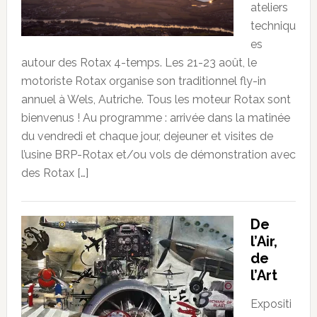
ateliers
techniqu
es
autour des Rotax 4-temps. Les 21-23 août, le
motoriste Rotax organise son traditionnel fly-in
annuel à Wels, Autriche. Tous les moteur Rotax sont
bienvenus ! Au programme : arrivée dans la matinée
du vendredi et chaque jour, dejeuner et visites de
l’usine BRP-Rotax et/ou vols de démonstration avec
des Rotax […]
De
l’Air,
de
l’Art
Expositi