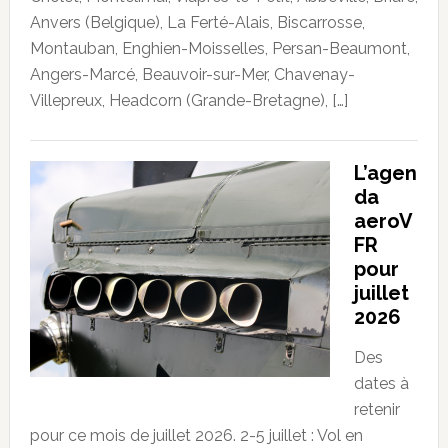
Anvers (Belgique), La Ferté-Alais, Biscarrosse,
Montauban, Enghien-Moisselles, Persan-Beaumont,
Angers-Marcé, Beauvoir-sur-Mer, Chavenay-
Villepreux, Headcorn (Grande-Bretagne), […]
L’agen
da
aeroV
FR
pour
juillet
2026
Des
dates à
retenir
pour ce mois de juillet 2026. 2-5 juillet : Vol en