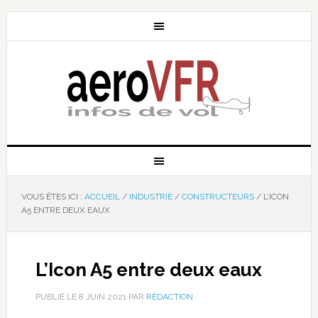
VOUS ÊTES ICI :
ACCUEIL
/
INDUSTRIE
/
CONSTRUCTEURS
/
L’ICON
A5 ENTRE DEUX EAUX
L’Icon A5 entre deux eaux
PUBLIÉ LE
8 JUIN 2021
PAR
RÉDACTION