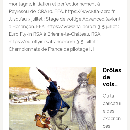
montagne, initiation et perfectionnement à
Peyresourde. CRA10. FFA. https://www.ffa-aero.fr
Jusqu’au 3 juillet : Stage de voltige Advanced (avion)
à Besançon. FFA. https://www.ffa-aero.fr 3-5 juillet :
Euro Fly-in RSA à Brienne-le-Château. RSA.
https://euroflyin.rsafrance.com 3-5 juillet :
Championnats de France de pilotage […]
Drôles
de
vols…
Ou la
caricatur
e des
expérien
ces