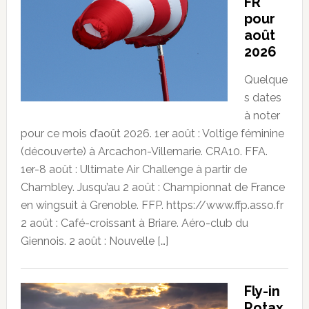
FR
pour
août
2026
Quelque
s dates
à noter
pour ce mois d’août 2026. 1er août : Voltige féminine
(découverte) à Arcachon-Villemarie. CRA10. FFA.
1er-8 août : Ultimate Air Challenge à partir de
Chambley. Jusqu’au 2 août : Championnat de France
en wingsuit à Grenoble. FFP. https://www.ffp.asso.fr
2 août : Café-croissant à Briare. Aéro-club du
Giennois. 2 août : Nouvelle […]
Fly-in
Rotax