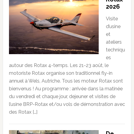
2026
Visite
d’usine
et
ateliers
techniqu
es
autour des Rotax 4-temps. Les 21-23 août, le
motoriste Rotax organise son traditionnel fly-in
annuel à Wels, Autriche. Tous les moteur Rotax sont
bienvenus ! Au programme : arrivée dans la matinée
du vendredi et chaque jour, dejeuner et visites de
l’usine BRP-Rotax et/ou vols de démonstration avec
des Rotax […]
De