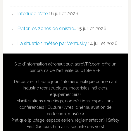
Interlude d’été
16 juillet 2026
Eviter les zones de sinistre…
15 juillet 2026
La situation météo par Ventusky
14 juillet 2026
Site
d'information aéronautique
,
aeroVFR.com
offre un
panorama de l'actualité du pilote VFR.
Découvrez chaque jour l'
info aéronautique
concernant
Industrie (constructeurs, motoristes, héliciers,
équipementiers)
Manifestations (meetings, compétitions, expositions,
conférences)
|
Culture (livres, cinéma, aviation de
collection, musées)
Pratique (pilotage, espace aérien, réglementation)
|
Safety
First (facteurs humains, sécurité des vols)