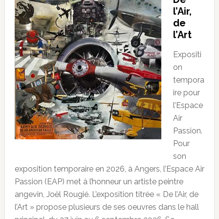
l’Air,
de
l’Art
Expositi
on
tempora
ire pour
l’Espace
Air
Passion.
Pour
son
exposition temporaire en 2026, à Angers, l’Espace Air
Passion (EAP) met à l’honneur un artiste peintre
angevin, Joël Rougié. L’exposition titrée « De l’Air, de
l’Art » propose plusieurs de ses oeuvres dans le hall