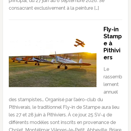
principal, du 27 juin au 6 septembre 2026. Se
consacrant exclusivement à la peinture […]
Fly-in
Stamp
e à
Pithivi
ers
Le
rassemb
lement
annuel
des stampistes… Organisé par l’aéro-club du
Pithiverais, le traditionnel Fly-in de Stampe aura lieu
les 27 et 28 juin à Pithiviers. À ce jour, 25 SV-4 de
différents modèles sont inscrits en provenance de
Cholet, Montélimar, Viâpres-le-Petit, Abbeville, Briare,