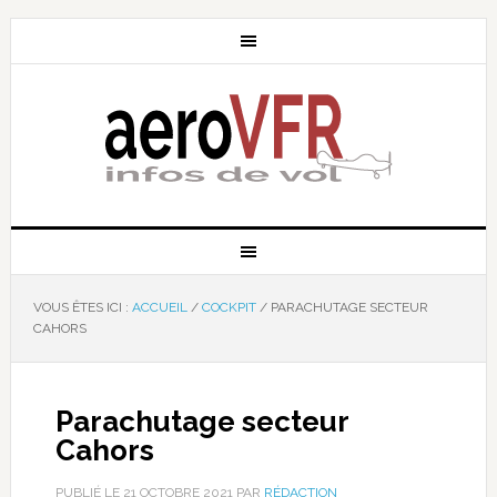
VOUS ÊTES ICI :
ACCUEIL
/
COCKPIT
/
PARACHUTAGE SECTEUR
CAHORS
Parachutage secteur
Cahors
PUBLIÉ LE
21 OCTOBRE 2021
PAR
RÉDACTION