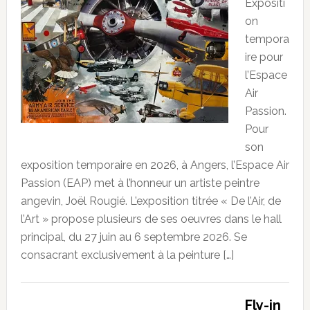
Expositi
on
tempora
ire pour
l’Espace
Air
Passion.
Pour
son
exposition temporaire en 2026, à Angers, l’Espace Air
Passion (EAP) met à l’honneur un artiste peintre
angevin, Joël Rougié. L’exposition titrée « De l’Air, de
l’Art » propose plusieurs de ses oeuvres dans le hall
principal, du 27 juin au 6 septembre 2026. Se
consacrant exclusivement à la peinture […]
Fly-in