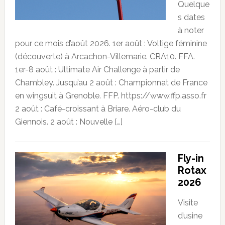
Quelque
s dates
à noter
pour ce mois d’août 2026. 1er août : Voltige féminine
(découverte) à Arcachon-Villemarie. CRA10. FFA.
1er-8 août : Ultimate Air Challenge à partir de
Chambley. Jusqu’au 2 août : Championnat de France
en wingsuit à Grenoble. FFP. https://www.ffp.asso.fr
2 août : Café-croissant à Briare. Aéro-club du
Giennois. 2 août : Nouvelle […]
Fly-in
Rotax
2026
Visite
d’usine