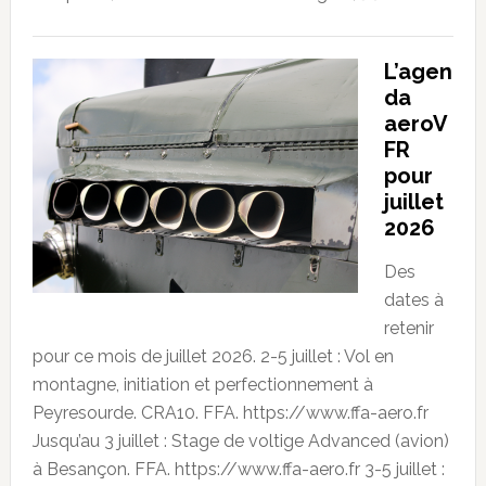
L’agen
da
aeroV
FR
pour
juillet
2026
Des
dates à
retenir
pour ce mois de juillet 2026. 2-5 juillet : Vol en
montagne, initiation et perfectionnement à
Peyresourde. CRA10. FFA. https://www.ffa-aero.fr
Jusqu’au 3 juillet : Stage de voltige Advanced (avion)
à Besançon. FFA. https://www.ffa-aero.fr 3-5 juillet :