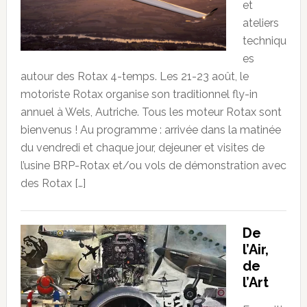
et
ateliers
techniqu
es
autour des Rotax 4-temps. Les 21-23 août, le
motoriste Rotax organise son traditionnel fly-in
annuel à Wels, Autriche. Tous les moteur Rotax sont
bienvenus ! Au programme : arrivée dans la matinée
du vendredi et chaque jour, dejeuner et visites de
l’usine BRP-Rotax et/ou vols de démonstration avec
des Rotax […]
De
l’Air,
de
l’Art