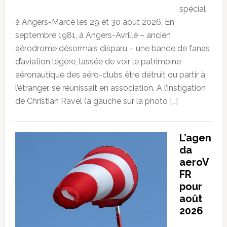
spécial
à Angers-Marcé les 29 et 30 août 2026. En
septembre 1981, à Angers-Avrillé – ancien
aérodrome désormais disparu – une bande de fanas
d’aviation légère, lassée de voir le patrimoine
aéronautique des aéro-clubs être détruit ou partir à
l’étranger, se réunissait en association. A l’instigation
de Christian Ravel (à gauche sur la photo […]
L’agen
da
aeroV
FR
pour
août
2026