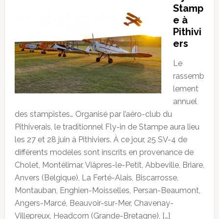
Stamp
e à
Pithivi
ers
Le
rassemb
lement
annuel
des stampistes… Organisé par l’aéro-club du
Pithiverais, le traditionnel Fly-in de Stampe aura lieu
les 27 et 28 juin à Pithiviers. À ce jour, 25 SV-4 de
différents modèles sont inscrits en provenance de
Cholet, Montélimar, Viâpres-le-Petit, Abbeville, Briare,
Anvers (Belgique), La Ferté-Alais, Biscarrosse,
Montauban, Enghien-Moisselles, Persan-Beaumont,
Angers-Marcé, Beauvoir-sur-Mer, Chavenay-
Villepreux, Headcorn (Grande-Bretagne), […]